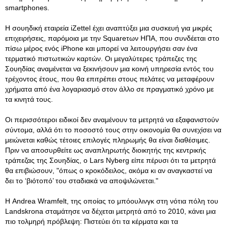
smartphones.
Η σουηδική εταιρεία iZettel έχει αναπτύξει μια συσκευή για μικρές
επιχειρήσεις, παρόμοια με την Squareτων ΗΠΑ, που συνδέεται στο
πίσω μέρος ενός iPhone και μπορεί να λειτουργήσει σαν ένα
τερματικό πιστωτικών καρτών. Οι μεγαλύτερες τράπεζες της
Σουηδίας αναμένεται να ξεκινήσουν μια κοινή υπηρεσία εντός του
τρέχοντος έτους, που θα επιτρέπει στους πελάτες να μεταφέρουν
χρήματα από ένα λογαριασμό στον άλλο σε πραγματικό χρόνο με
τα κινητά τους.
Οι περισσότεροι ειδικοί δεν αναμένουν τα μετρητά να εξαφανιστούν
σύντομα, αλλά ότι το ποσοστό τους στην οικονομία θα συνεχίσει να
μειώνεται καθώς τέτοιες επιλογές πληρωμής θα είναι διαθέσιμες.
Πριν να αποσυρθείτε ως αναπληρωτής διοικητής της κεντρικής
τράπεζας της Σουηδίας, ο Lars Nyberg είπε πέρυσι ότι τα μετρητά
θα επιβιώσουν, "όπως ο κροκόδειλος, ακόμα κι αν αναγκαστεί να
δει το ‘βιότοπό’ του σταδιακά να αποψιλώνεται."
Η Andrea Wramfelt, της οποίας το μπόουλινγκ στη νότια πόλη του
Landskrona σταμάτησε να δέχεται μετρητά από το 2010, κάνει μια
πιο τολμηρή πρόβλεψη: Πιστεύει ότι τα κέρματα και τα