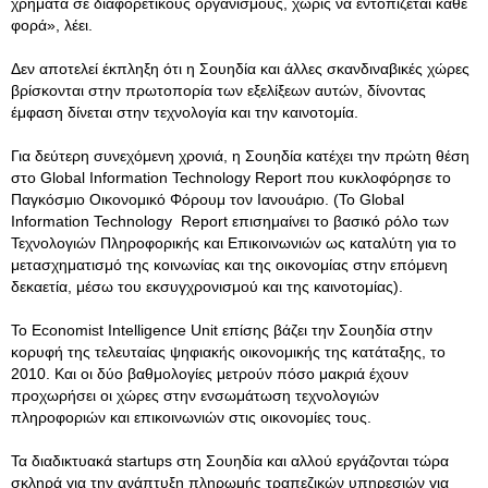
χρήματα σε διαφορετικούς οργανισμούς, χωρίς να εντοπίζεται κάθε
φορά», λέει.
Δεν αποτελεί έκπληξη ότι η Σουηδία και άλλες σκανδιναβικές χώρες
βρίσκονται στην πρωτοπορία των εξελίξεων αυτών, δίνοντας
έμφαση δίνεται στην τεχνολογία και την καινοτομία.
Για δεύτερη συνεχόμενη χρονιά, η Σουηδία κατέχει την πρώτη θέση
στο Global Information Technology Report που κυκλοφόρησε το
Παγκόσμιο Οικονομικό Φόρουμ τον Ιανουάριο. (Το Global
Information Technology Report επισημαίνει το βασικό ρόλο των
Τεχνολογιών Πληροφορικής και Επικοινωνιών ως καταλύτη για το
μετασχηματισμό της κοινωνίας και της οικονομίας στην επόμενη
δεκαετία, μέσω του εκσυγχρονισμού και της καινοτομίας).
Το Economist Intelligence Unit επίσης βάζει την Σουηδία στην
κορυφή της τελευταίας ψηφιακής οικονομικής της κατάταξης, το
2010. Και οι δύο βαθμολογίες μετρούν πόσο μακριά έχουν
προχωρήσει οι χώρες στην ενσωμάτωση τεχνολογιών
πληροφοριών και επικοινωνιών στις οικονομίες τους.
Τα διαδικτυακά startups στη Σουηδία και αλλού εργάζονται τώρα
σκληρά για την ανάπτυξη πληρωμής τραπεζικών υπηρεσιών για