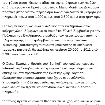
του φόρου προστιθέμενης αξίας και την απόκρυψη των κερδών
από την εφορία - ο Πρωθυπουργός κ. Mario Monti, τον Δεκέμβριο
πρότεινε μέτρα για τον περιορισμό των συναλλαγών σε μετρητά για
πληρωμές πάνω από 1.000 ευρώ, από 2.500 ευρώ που ήταν πριν.
Η άλλη πλευρά όμως είναι ο κίνδυνος των εγκλημάτων στον
κυβερνοχώρο. Σύμφωνα με το σουηδικό Εθνικό Συμβούλιο για την
Πρόληψη του Εγκλήματος, ο αριθμός των περιπτώσεων απάτης
πληροφορικής, συμπεριλαμβανομένων των περιπτώσεων
‘skimming’ (τοποθέτηση συσκευών υποκλοπής σε αυτόματες
ταμειακές μηχανές), διογκώθηκε σε περίπου 20.000 το 2011 από
3.304 που ήταν το 2000.
Ο Oscar Swartz, ο ιδρυτής του ‘Banhof’, του πρώτου παροχέα
Internet στη Σουηδία, λέει ότι η ψηφιακή οικονομία δημιουργεί
επίσης θέματα προστασίας της ιδιωτικής ζωής λόγω του
ηλεκτρονικού αποτυπώματος που έχουν οι συναλλαγές.
Υποστηρίζει την ιδέα της σταδιακής κατάργησης των μετρητών,
αλλά λέει ότι θα πρέπει να εισαχθούν άλλοι ανώνυμοι τρόποι
πληρωμής.
"Κάποιος πρέπει να είναι σε θέση να στείλει χρήματα και να δωρίσει