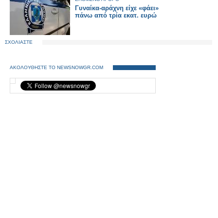
Γυναίκα-αράχνη είχε «φάει»
πάνω από τρία εκατ. ευρώ
ΣΧΟΛΙΑΣΤΕ
ΑΚΟΛΟΥΘΗΣΤΕ ΤΟ NEWSNOWGR.COM