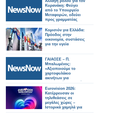
Αλλαγή ρόλου για τον
Κυρανάκη: Φεύγει
από το Υπουργείο
Μεταφορών, οδεύει
προς γραμματέας
Ν.Δ..
Κομισιόν για Ελλάδα:
Πρόοδος στην
οικονομία, συστάσεις
για την υγεία
ΓΑΙΑΟΣΕ – Π.
Μπαλωμένος:
«Αξιοποιούμε το
χαρτοφυλάκιο
ακινήτων για
μακροπρόθεσμη αξία
στην οικονομία και
Eurovision 2026:
τους πολίτες»
Κατέρρευσαν οι
τηλεθεάσεις σε
μεγάλες χώρες –
Ιστορικά χαμηλά για
BBC και Σουηδία