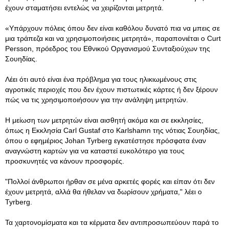
έχουν σταματήσει εντελώς να χειρίζονται μετρητά.
«Υπάρχουν πόλεις όπου δεν είναι καθόλου δυνατό πια να μπεις σε
μια τράπεζα και να χρησιμοποιήσεις μετρητά», παραπονιέται ο Curt
Persson, πρόεδρος του Εθνικού Οργανισμού Συνταξιούχων της
Σουηδίας.
Λέει ότι αυτό είναι ένα πρόβλημα για τους ηλικιωμένους στις
αγροτικές περιοχές που δεν έχουν πιστωτικές κάρτες ή δεν ξέρουν
πώς να τις χρησιμοποιήσουν για την ανάληψη μετρητών.
Η μείωση των μετρητών είναι αισθητή ακόμα και σε εκκλησίες,
όπως η Εκκλησία Carl Gustaf στο Karlshamn της νότιας Σουηδίας,
όπου ο εφημέριος Johan Tyrberg εγκατέστησε πρόσφατα έναν
αναγνώστη καρτών για να καταστεί ευκολότερο για τους
προσκυνητές να κάνουν προσφορές.
"Πολλοί άνθρωποι ήρθαν σε μένα αρκετές φορές και είπαν ότι δεν
έχουν μετρητά, αλλά θα ήθελαν να δωρίσουν χρήματα," λέει ο
Tyrberg.
Τα χαρτονομίσματα και τα κέρματα δεν αντιπροσωπεύουν παρά το