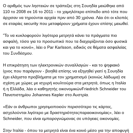
Ο αριθμός των ληστειών σε τράπεζες στη Σουηδία μειώθηκε από
110 το 2008 σε 16 το 2011 - το χαμηλότερο επίπεδο από τότε που
άρχισαν να τηρούνται αρχεία πριν από 30 χρόνια. Λέει ότι οι κλοπές
σε εταιρίες security που μεταφέρουν χρήματα έχουν επίσης μειωθεί.
"Το να κυκλοφορούν λιγότερα μετρητά κάνει τα πράγματα πιο
ασφαλή, τόσο για το προσωπικό που τα διαχειρίζονται όσο φυσικά
και για το κοινό», λέει ο Par Karlsson, ειδικός σε θέματα ασφαλείας
του Συνδέσμου.
Η επικράτηση των ηλεκτρονικών συναλλαγών - και το ψηφιακό
ίχνος που παράγουν - βοηθά επίσης να εξηγηθεί γιατί η Σουηδία
έχει ελάχιστα προβλήματα με τον χρηματισμό (κοινώς λάδωμα) σε
σχέση με χώρες με ισχυρή κουλτούρα στα μετρητά, όπως η Ιταλία
ή η Ελλάδα, λέει ο καθηγητής οικονομικώνFriedrich Schneider του
Πανεπιστημίου Johannes Kepler στο Αυστρία.
«Εάν οι άνθρωποι χρησιμοποιούν περισσότερο τις κάρτες,
ασχολούνται λιγότερο με δραστηριότητεςπαραοικονομίας», λέει ο
Schneider, που είναι εμπειρογνώμονας σε υπόγειες οικονομίες.
Στην Ιταλία - όπου τα μετρητά είναι ένα κοινό μέσο για την αποφυγή