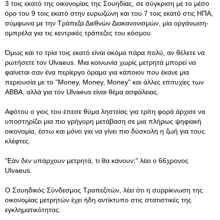
3 τοις εκατό της οικονομίας της Σουηδίας, σε σύγκριση με το μέσο
όρο του 9 τοις εκατό στην ευρωζώνη και του 7 τοις εκατό στις ΗΠΑ,
σύμφωνα με την Τράπεζα Διεθνών Διακανονισμών, μία οργάνωση-
ομπρέλα για τις κεντρικές τράπεζες του κόσμου.
Όμως και το τρία τοις εκατό είναι ακόμα πάρα πολύ, αν θέλετε να
ρωτήσετε τον Ulvaeus. Μια κοινωνία χωρίς μετρητά μπορεί να
φαίνεται σαν ένα περίεργο όραμα για κάποιον που έκανε μια
περιουσία με το "Money, Money, Money" και άλλες επιτυχίες των
ΑΒΒΑ, αλλά για τον Ulvaeus είναι θέμα ασφάλειας.
Αφότου ο γιος του έπεσε θύμα ληστείας για τρίτη φορά άρχισε να
υποστηρίζει μια πιο γρήγορη μετάβαση σε μια πλήρως ψηφιακή
οικονομία, έστω και μόνο για να γίνει πιο δύσκολη η ζωή για τους
κλέφτες.
"Εάν δεν υπάρχουν μετρητά, τι θα κάνουν;" λέει ο 66χρονος
Ulvaeus.
Ο Σουηδικός Σύνδεσμος Τραπεζιτών, λέει ότι η συρρίκνωση της
οικονομίας μετρητών έχει ήδη αντίκτυπο στις στατιστικές της
εγκληματικότητας.