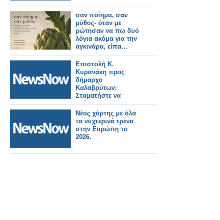
σαν ποίημα, σαν
μύθος- όταν με
ρώτησαν να πω δυό
λόγια ακόμα για την
αγκινάρα, είπα…
Επιστολή Κ.
Κυρανάκη προς
δήμαρχο
Καλαβρύτων:
Σταματήστε να
κρύβεστε και
υπογράψτε για να
Νέος χάρτης με όλα
ανοίξει ξανά ο
τα νυχτερινά τρένα
Οδοντωτός.
στην Ευρώπη το
2026.