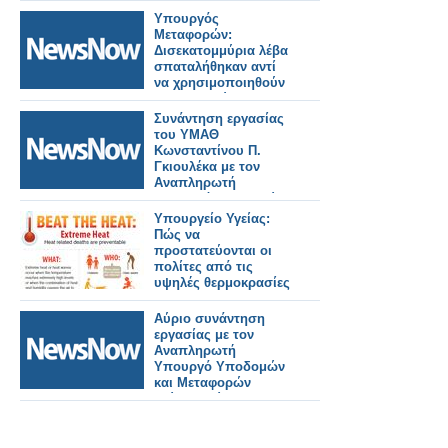
Υπουργός
Μεταφορών:
Δισεκατομμύρια λέβα
σπαταλήθηκαν αντί
να χρησιμοποιηθούν
για μεταρρύθμιση των
σιδηροδρόμων.
Συνάντηση εργασίας
του ΥΜΑΘ
Κωνσταντίνου Π.
Γκιουλέκα με τον
Αναπληρωτή
Υπουργό Υποδομών
και Μεταφορών
Υπουργείο Υγείας:
Γιώργο Κώτσηρα.
Πώς να
προστατεύονται οι
πολίτες από τις
υψηλές θερμοκρασίες
Αύριο συνάντηση
εργασίας με τον
Αναπληρωτή
Υπουργό Υποδομών
και Μεταφορών
Γιώργο Κώτσηρα θα
έχει ο Κωνσταντίνος
Γκιουλέκας.