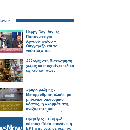
 ΑΡΘΡΑ
Happy Day: Αιχμές
Παπανώτα για
Αρναούτογλου –
Ουγγαρέζο και το
«κόστος» του
ραδιοφωνικού
ανταγωνισμού
Αλλαγές στη διακόσμηση
χωρίς κόστος: είναι τελικά
εφικτό και πώς;
Άρθρο γνώμης -
Μεταρρύθμιση ολκής, με
μηδενικό οικονομικό
κόστος, η ακομμάτιστη,
ανεξάρτητη και
διεκδικητική τοπική
αυτοδιοίκηση.
Πρεμιέρες με υψηλό
κόστος: Πόσο επενδύει η
ΕΡΤ στις νέες σειρές του