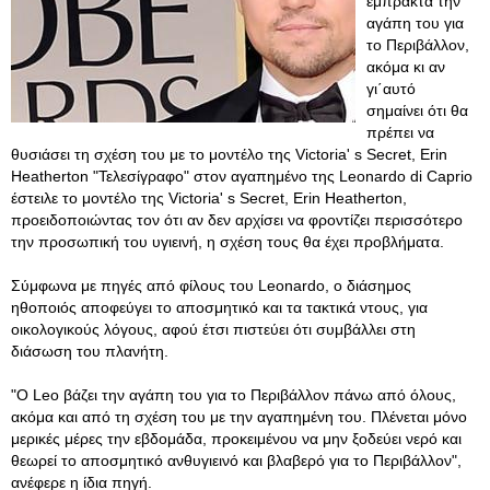
έμπρακτα την
αγάπη του για
το Περιβάλλον,
ακόμα κι αν
γι΄αυτό
σημαίνει ότι θα
πρέπει να
θυσιάσει τη σχέση του με το μοντέλο της Victoria' s Secret, Erin
Heatherton "Τελεσίγραφο" στον αγαπημένο της Leonardo di Caprio
έστειλε το μοντέλο της Victoria' s Secret, Erin Heatherton,
προειδοποιώντας τον ότι αν δεν αρχίσει να φροντίζει περισσότερο
την προσωπική του υγιεινή, η σχέση τους θα έχει προβλήματα.
Σύμφωνα με πηγές από φίλους του Leonardo, ο διάσημος
ηθοποιός αποφεύγει το αποσμητικό και τα τακτικά ντους, για
οικολογικούς λόγους, αφού έτσι πιστεύει ότι συμβάλλει στη
διάσωση του πλανήτη.
"Ο Leo βάζει την αγάπη του για το Περιβάλλον πάνω από όλους,
ακόμα και από τη σχέση του με την αγαπημένη του. Πλένεται μόνο
μερικές μέρες την εβδομάδα, προκειμένου να μην ξοδεύει νερό και
θεωρεί το αποσμητικό ανθυγιεινό και βλαβερό για το Περιβάλλον",
ανέφερε η ίδια πηγή.