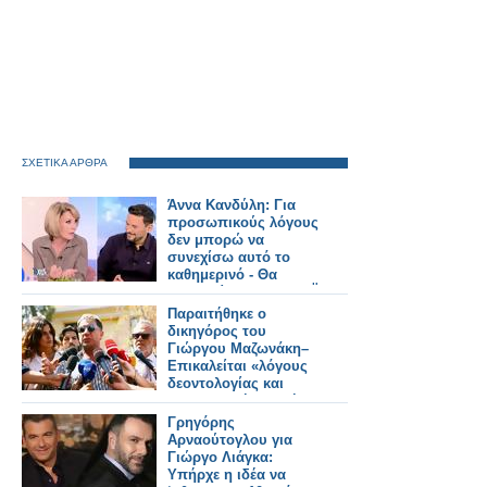
ΣΧΕΤΙΚΑ ΑΡΘΡΑ
Άννα Κανδύλη: Για
προσωπικούς λόγους
δεν μπορώ να
συνεχίσω αυτό το
καθημερινό - Θα
παραμείνω στον ΣΚΑΪ
Παραιτήθηκε ο
δικηγόρος του
Γιώργου Μαζωνάκη–
Επικαλείται «λόγους
δεοντολογίας και
προσωπικής ηθικής»
Γρηγόρης
Αρναούτογλου για
Γιώργο Λιάγκα:
Υπήρχε η ιδέα να