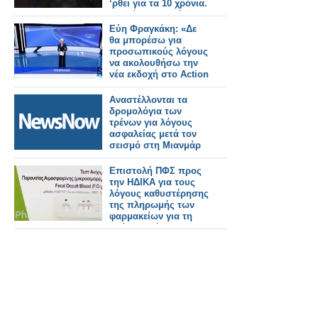
‘ρθει για τα 10 χρόνια.
Για κάποιους λόγους
τώρα δεν θα ‘ρθει....
Εύη Φραγκάκη: «Δε
θα μπορέσω για
προσωπικούς λόγους
να ακολουθήσω την
νέα εκδοχή στο Action
24
Αναστέλλονται τα
δρομολόγια των
τρένων για λόγους
ασφαλείας μετά τον
σεισμό στη Μιανμάρ
Επιστολή ΠΦΣ προς
την ΗΔΙΚΑ για τους
λόγους καθυστέρησης
της πληρωμής των
φαρμακείων για τη
δράση πρόληψης του
καρκίνου του παχέος
εντέρου