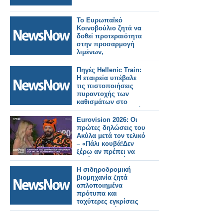
Το Ευρωπαϊκό
Κοινοβούλιο ζητά να
δοθεί προτεραιότητα
στην προσαρμογή
λιμένων,
αεροδρομίων και
σιδηροδρόμων για
Πηγές Hellenic Train:
στρατιωτική χρήση.
H εταιρεία υπέβαλε
τις πιστοποιήσεις
πυραντοχής των
καθισμάτων στo
Intercity 62 που ζητά
η ΡΑΣ
Eurovision 2026: Οι
πρώτες δηλώσεις του
Ακύλα μετά τον τελικό
– «Πάλι κουβά!Δεν
ξέρω αν πρέπει να
ζητήσω συγγνώμη»
Η σιδηροδρομική
βιομηχανία ζητά
απλοποιημένα
πρότυπα και
ταχύτερες εγκρίσεις
για την επιτάχυνση
της ανάπτυξης του