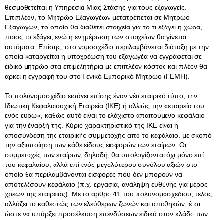
θεσμοθετείται η Υπηρεσία Μιας Στάσης για τους εξαγωγείς.
Επιπλέον, το Μητρώο Εξαγωγέων μετατρέπεται σε Μητρώο
Εξαγωγών, το οποίο θα διαθέτει στοιχεία για το τι εξάγει η χώρα,
ποιος το εξάγει, ενώ η ενημέρωση των στοιχείων θα γίνεται
αυτόματα. Επίσης, στο νομοσχέδιο περιλαμβάνεται διάταξη με την
οποία καταργείται η υποχρέωση του εξαγωγέα να εγγράφεται σε
ειδικό μητρώο στα επιμελητήρια με επιπλέον κόστος και πλέον θα
αρκεί η εγγραφή του στο Γενικό Εμπορικό Μητρώο (ΓΕΜΗ).
Το πολυνομοσχέδιο εισάγει επίσης έναν νέο εταιρικό τύπο, την
Ιδιωτική Κεφαλαιουχική Εταιρεία (ΙΚΕ) ή αλλιώς την «εταιρεία του
ενός ευρώ», καθώς αυτό είναι το ελάχιστο απαιτούμενο κεφάλαιο
για την έναρξή της. Κύριο χαρακτηριστικό της ΙΚΕ είναι η
αποσύνδεση της εταιρικής συμμετοχής από το κεφάλαιο, με σκοπό
την αξιοποίηση των κάθε είδους εισφορών των εταίρων. Οι
συμμετοχές των εταίρων, δηλαδή, θα υπολογίζονται όχι μόνο επί
του κεφαλαίου, αλλά επί ενός μεγαλύτερου συνόλου αξιών στο
οποίο θα περιλαμβάνονται εισφορές που δεν μπορούν να
αποτελέσουν κεφάλαιο (π.χ. εργασία, ανάληψη ευθύνης για μέρος
χρεών της εταιρείας). Με το άρθρο 41 του πολυνομοσχεδίου, τέλος,
αλλάζει το καθεστώς των ελεύθερων ζωνών και αποθηκών, έτσι
ώστε να υπάρξει προσέλκυση επενδύσεων ειδικά στον κλάδο των