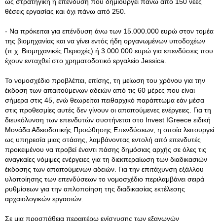
ως στρατηγική η επένδυση που δημιουργεί πάνω από 150 νέες
θέσεις εργασίας και όχι πάνω από 250.
- Να πρόκειται για επένδυση άνω των 15.000.000 ευρώ στον τομέα
της βιομηχανίας και να γίνει εντός ήδη οργανωμένων υποδοχέων
(π.χ. Βιομηχανικές Περιοχές) ή 3.000.000 ευρώ για επενδύσεις που
έχουν ενταχθεί στο χρηματοδοτικό εργαλείο Jessica.
Το νομοσχέδιο προβλέπει, επίσης, τη μείωση του χρόνου για την
έκδοση των απαιτούμενων αδειών από τις 60 μέρες που είναι
σήμερα στις 45, ενώ θεωρείται πειθαρχικό παράπτωμα εάν μέσα
στις προθεσμίες αυτές δεν γίνουν οι απαιτούμενες ενέργειες. Για τη
διευκόλυνση των επενδυτών συστήνεται στο Invest IGreece ειδική
Μονάδα Αδειοδοτικής Προώθησης Επενδύσεων, η οποία λειτουργεί
ως υπηρεσία μιας στάσης, λαμβάνοντας εντολή από επενδυτές
προκειμένου να προβεί έναντι πάσης δημόσιας αρχής σε όλες τις
αναγκαίες νόμιμες ενέργειες για τη διεκπεραίωση των διαδικασιών
έκδοσης των απαιτούμενων αδειών. Για την επιτάχυνση εξάλλου
υλοποίησης των επενδύσεων το νομοσχέδιο περιλαμβάνει σειρά
ρυθμίσεων για την απλοποίηση της διαδικασίας εκτέλεσης
αρχαιολογικών εργασιών.
Σε μια προσπάθεια περαιτέρω ενίσχυσης των εξαγωγών