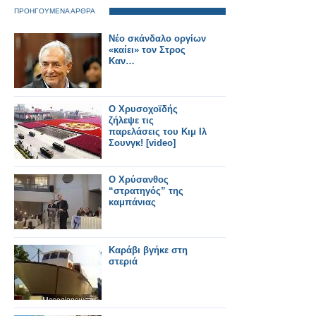
ΠΡΟΗΓΟΥΜΕΝΑ ΑΡΘΡΑ
Νέο σκάνδαλο οργίων
«καίει» τον Στρος
Καν…
Ο Χρυσοχοϊδής
ζήλεψε τις
παρελάσεις του Κιμ Ιλ
Σουνγκ! [video]
Ο Χρύσανθος
“στρατηγός” της
καμπάνιας
Καράβι βγήκε στη
στεριά