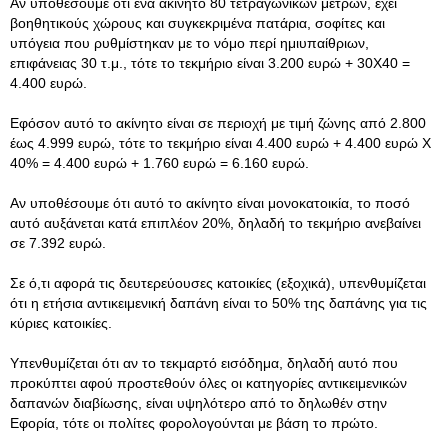
Αν υποθέσουμε ότι ένα ακίνητο 80 τετραγωνικών μέτρων, έχει
βοηθητικούς χώρους και συγκεκριμένα πατάρια, σοφίτες και
υπόγεια που ρυθμίστηκαν με το νόμο περί ημιυπαίθριων,
επιφάνειας 30 τ.μ., τότε το τεκμήριο είναι 3.200 ευρώ + 30Χ40 =
4.400 ευρώ.
Εφόσον αυτό το ακίνητο είναι σε περιοχή με τιμή ζώνης από 2.800
έως 4.999 ευρώ, τότε το τεκμήριο είναι 4.400 ευρώ + 4.400 ευρώ Χ
40% = 4.400 ευρώ + 1.760 ευρώ = 6.160 ευρώ.
Αν υποθέσουμε ότι αυτό το ακίνητο είναι μονοκατοικία, το ποσό
αυτό αυξάνεται κατά επιπλέον 20%, δηλαδή το τεκμήριο ανεβαίνει
σε 7.392 ευρώ.
Σε ό,τι αφορά τις δευτερεύουσες κατοικίες (εξοχικά), υπενθυμίζεται
ότι η ετήσια αντικειμενική δαπάνη είναι το 50% της δαπάνης για τις
κύριες κατοικίες.
Υπενθυμίζεται ότι αν το τεκμαρτό εισόδημα, δηλαδή αυτό που
προκύπτει αφού προστεθούν όλες οι κατηγορίες αντικειμενικών
δαπανών διαβίωσης, είναι υψηλότερο από το δηλωθέν στην
Εφορία, τότε οι πολίτες φορολογούνται με βάση το πρώτο.