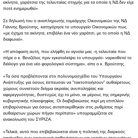
ακίνητα, χαράτσια της τελευταίας στιγμής για τα οποία η ΝΔ δεν είχε
ποτέ ενημερωθεί».
Σε δήλωσή του ο αναπληρωτής τομεάρχης Οικονομικών της ΝΔ
Γιάννης Βρούτσης, κατηγόρησε το υπουργείο Οικονομικών πως
«με όχημα τα ακίνητα, επιβάλει ένα νέο χαράτσι, με το οποίο η ΝΔ
διαφωνεί».
«Η απόφαση αυτή, που ελήφθη εν αγνοία μας -η τελευταία που
πήρε ο κ. Βενιζέλος πριν εγκαταλείψει το υπουργείο- ναρκοθετεί το
διάλογο για ένα νέο φορολογικό σύστημα», είπε ο κ. Βρούτσης.
«Τα όσα προβλέπονται στο πολυνομοσχέδιο του Υπουργείου
Ανάπτυξης για όσους έσπευσαν να "τακτοποιήσουν" αυθαίρετους
χώρους συνιστούν δείγμα ακραίας ανυποληψίας και
αφερεγγυότητας, δυστυχώς όχι το μόνο, εκ μέρους της σημερινής
κυβερνητικής πλειοψηφίας. Οι διαβεβαιώσεις περί μη επιπλέον
επιβαρύνσεων για όσους ανταποκρίθηκαν στις ρυθμίσεις περί
αυθαίρετων χώρων πήγαν περίπατο» υπογραμμίζεται σε
ανακοίνωση του ΣΥΡΙΖΑ.
«Τελικά, αυτό που επιβεβαιώνεται είναι η πολιτική της διαρκούς
αφαίμαξης των οικονομικά ασθενέστερων και μεσαίων στρωμάτων