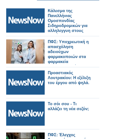
Κάλεσμα της
Πανελλήνιας
Ομοσπονδίας
Σιδηροδρομικών για
αλληλεγγυη στους
πυρόπληκτους της
Δυτικής Αττικής.
ΠΦΣ: Υποχρεωτική η
απασχόληση
αδειούχων
φαρμακοποιών στα
φαρμακεία
πολυϊδιοκτησίας που
λειτουργούν με
Προαστιακός
διευρυμένο ωράριο
Λουτρακίου: Η εξέλιξη
του έργου από ψηλά.
Το σόι σου - Τι
αλλάζει τη νέα σεζόν;
ΠΦΣ: Έλεγχος