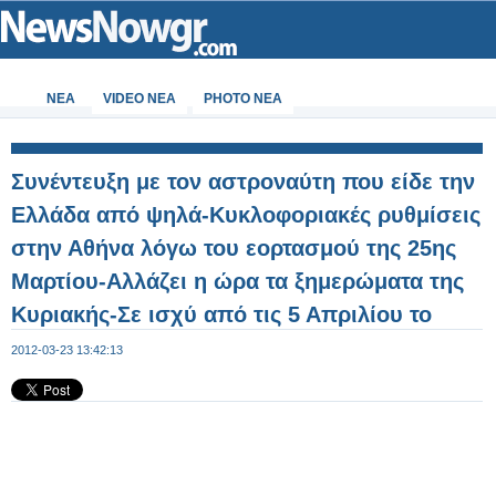
ΝΕΑ
VIDEO NEA
PHOTO NEA
Συνέντευξη με τον αστροναύτη που είδε την
Ελλάδα από ψηλά-Κυκλοφοριακές ρυθμίσεις
στην Αθήνα λόγω του εορτασμού της 25ης
Μαρτίου-Αλλάζει η ώρα τα ξημερώματα της
Κυριακής-Σε ισχύ από τις 5 Απριλίου το
πασχαλινό ωράριο στα καταστήματα της
2012-03-23 13:42:13
Αττικής-Εκτός λειτουργίας το Taxisnet από
15:30 της Παρασκευής ώς 17:00 της
Κυριακής in.gr » Ειδήσεις » Οικονομία RSS :
Οικονομία Δημοσίευση: 23 Μαρ. 2012, 12:54