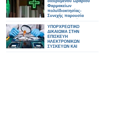
διευρυμένου ωραρίου
Φαρμακείων
πολυϊδιοκτησίας-
Συνεχής παρουσία
αδειούχου Φ/ού στο
ωράριο!
ΥΠΟΡΧΡΕΩΤΙΚΟ
ΔΙΚΑΙΩΜΑ ΣΤΗΝ
ΕΠΙΣΚΕΥΗ
ΗΛΕΚΤΡΟΝΙΚΩΝ
ΣΥΣΚΕΥΩΝ ΚΑΙ
SPARTPHONES ΣΤΗΝ
ΕΛΛΑΔΑ