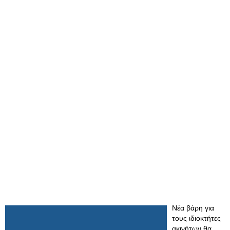
Αυξάνεται η φορολογία Νέα βάρη για τους
ιδιοκτήτες ακινήτων από το τεκμήριο στους
ημιυπαίθριους
Νέα βάρη για
τους ιδιοκτήτες
ακινήτων θα