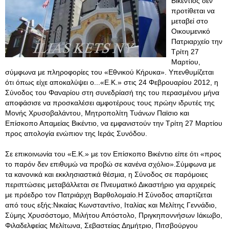
Βικέντιος δεν
προτίθεται να
μεταβεί στο
Οικουμενικό
Πατριαρχείο την
Τρίτη 27
Μαρτίου,
σύμφωνα με πληροφορίες του «Εθνικού Κήρυκα». Υπενθυμίζεται
ότι όπως είχε αποκαλύψει ο...«Ε.Κ.» στις 24 Φεβρουαρίου 2012, η
Σύνοδος του Φαναρίου στη συνεδρίασή της του περασμένου μήνα
αποφάσισε να προσκαλέσει αμφοτέρους τους πρώην ιδρυτές της
Μονής Χρυσοβαλάντου, Μητροπολίτη Τυάνων Παϊσιο και
Επίσκοπο Απαμείας Βικέντιο, να εμφανιστούν την Τρίτη 27 Μαρτίου
προς απολογία ενώπιον της Ιεράς Συνόδου.
Σε επικοινωνία του «Ε.Κ.» με τον Επίσκοπο Βικέντιο είπε ότι «προς
το παρόν δεν επιθυμώ να προβώ σε κανένα σχόλιο».Σύμφωνα με
τα κανονικά και εκκλησιαστικά θέσμια, η Σύνοδος σε παρόμοιες
περιπτώσεις μεταβάλλεται σε Πνευματικό Δικαστήριο για αρχιερείς
με πρόεδρο τον Πατριάρχη Βαρθολομαίο.Η Σύνοδος απαρτίζεται
από τους εξής:Νικαίας Κωνσταντίνο, Ιταλίας και Μελίτης Γεννάδιο,
Σύμης Χρυσόστομο, Μιλήτου Απόστολο, Πριγκηποννήσων Ιάκωβο,
Φιλαδελφείας Μελίτωνα, Σεβαστείας Δημήτριο, Πιτσβούργου