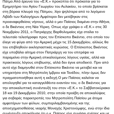
Πάτμο.Από έρευνα του «Ε.Κ.» προκύπτει ότι πρόκειται για το
Ερημητήριο του Αγίου Γεωργίου του Αυλακίου, το οποίο βρίσκεται
στη βόρεια πλευρά της Πάτμου, λίγο ψηλότερα από το λεγόμενο
Λιβάδι των Καλογήρων.Αμφότεροι δεν μετέβηκαν στις
προαναφερθείσες νήσους, αλλά ο μεν Παϊσιος διαμένει στην Αθήνα,
ο δε Βικέντιος στη Νέα Υόρκη. Οπως είχε γράψει ο «Ε.Κ.» στις 30
Νοεμβρίου 2011, ο Πατριάρχης Βαρθολομαίος είχε στείλει το
τελευταίο τελεσίγραφο προς τον Επίσκοπο Βικέντιο, στο οποίο του
έλεγε να φύγει από την Αμερική μέχρι τις 15 Δεκεμβρίου, αλλιώς θα
του επιβληθούν εκκλησιαστικές κυρώσεις. Ο Επίσκοπος Βικέντιος
είχε υποβάλει αίτημα στον Πατριάρχη να του επιτρέψει να
παραμείνει στην Αμερική επικαλούμενος λόγους υγείας, αλλά και
πρακτικούς λόγους επιβίωσης, αλλά δεν έγινε αποδεκτό. Πριν από
αυτό είχε διαμηνυθεί στον Επίσκοπο Βικέντιο να μεταβεί και να
υπηρετήσει στη Μητρόπολη Ιμβρου και Τενέδου, πλην όμως δεν
πραγματοποιήθηκε αυτή η εκδοχή.Ο μεν Παϊσιος καλείται να
απολογηθεί για τα καταγγελθέντα εναντίον του, ο δε Βικέντιος για
την αποκαλυπτική συνέντευξή του στον «Ε.Κ.» το Σαββατοκύριακο
18 και 19 Δεκεμβρίου 2010, στην οποία προέβη σε αποκαλύψεις
για σοβαρές παρεκτροπές του Μητροπολίτη Παϊσίου με άτομα
αμφοτέρων των φύλων, συμπεριλαμβανομένης και της
αποσχηματισθείσας νεαρής Μοναχής Χριστονύμφης, ενώ στην ίδια
συνέντευξη αποκάλυψε ότι ο κ. Παϊσιος είχε συνάψει σχέσεις και με