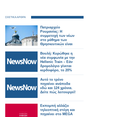
ΣΧΕΤΙΚΑ ΑΡΘΡΑ
Πατριαρχείο
Ρουμανίας: Η
συμμετοχή των νέων
στο μάθημα των
Θρησκευτικών είναι
συνταγματικό
δικαίωμα
Βουλή: Κυρώθηκε η
νέα συμφωνία με την
Hellenic Train – Εάν
δρομολόγιο γίνεται
κερδοφόρο, το 20%
θα πηγαίνει στο
Δημόσιο -
Αυτό το τρένο
Αντιπαράθεση για τα
πηγαίνει ανάποδα
"Ασημένια Βέλη"
εδώ και 124 χρόνια.
Δείτε πώς λειτουργεί!
Εκπομπή αλλάζει
τηλεοπτική στέγη και
πηγαίνει στο MEGA