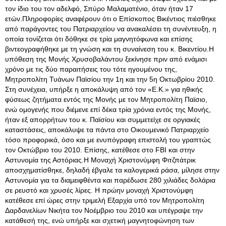
τον ίδιο του τον αδελφό, Σπύρο Μαλαματένιο, όταν ήταν 17
ετών.Πληροφορίες αναφέρουν ότι ο Επίσκοπος Βικέντιος πιέσθηκε
από παράγοντες του Πατριαρχείου να ανακαλέσει τη συνέντευξη, η
οποία τονίζεται ότι δόθηκε σε τρία μαγνητόφωνα και επίσης
βιντεογραφήθηκε με τη γνώση και τη συναίνεση του κ. Βικεντίου.Η
υπόθεση της Μονής Χρυσοβαλάντου ξεκίνησε πριν από ενάμισι
χρόνο με τις δύο παραιτήσεις του τότε ηγουμένου της,
Μητροπολίτη Τυάνων Παϊσίου την 1η και την 5η Οκτωβρίου 2010.
Στη συνέχεια, υπήρξε η αποκάλυψη από τον «Ε.Κ.» για ηθικής
φύσεως ζητήματα εντός της Μονής με τον Μητροπολίτη Παϊσιο,
ενώ ομογενής που διέμενε επί δέκα τρία χρόνια εντός της Μονής,
ήταν εξ απορρήτων του κ. Παϊσίου και συμμετείχε σε οργιακές
καταστάσεις, αποκάλυψε τα πάντα στο Οικουμενικό Πατριαρχείο
τόσο προφορικά, όσο και με ενυπόγραφη επιστολή του γραπτώς
τον Οκτώβριο του 2010. Επίσης, κατέθεσε στο FBI και στην
Αστυνομία της Αστόριας.Η Μοναχή Χριστονύμφη Φιτζπάτρικ
αποσχηματίσθηκε, δηλαδή έβγαλε τα καλογερικά ράσα, μίλησε στην
Αστυνομία για τα διαμειφθέντα και παρέδωσε 280 χιλιάδες δολάρια
σε ρευστό και χρυσές λίρες. Η πρώην μοναχή Χριστονύμφη
κατέθεσε επί ώρες στην τριμελή Εξαρχία υπό τον Μητροπολίτη
Δαρδανελίων Νικήτα τον Νοέμβριο του 2010 και υπέγραψε την
κατάθεσή της, ενώ υπήρξε και σχετική μαγνητοφώνηση των