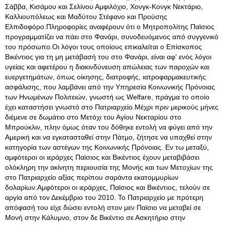
Σάββα, Κισάμου και Σελίνου Αμφιλόχιο, Χονγκ-Κονγκ Νεκτάριο,
Καλλιουπόλεως και Μαδύτου Στέφανο και Προύσης
Ελπιδοφόρο.Πληροφορίες αναφέρουν ότι ο Μητροπολίτης Παϊσιος
προγραμματίζει να πάει στο Φανάρι, συνοδευόμενος από συγγενικό
του πρόσωπο.Οι λόγοι τους οποίους επικαλείται ο Επίσκοπος
Βικέντιος για τη μη μετάβασή του στο Φανάρι, είναι αφʼ ενός λόγοι
υγείας και αφετέρου η διακινδύνευση απώλειας των παροχών και
ευεργετημάτων, όπως οίκησης, διατροφής, ιατροφαρμακευτικής
ασφάλισης, που λαμβάνει από την Υπηρεσία Κοινωνικής Πρόνοιας
των Ηνωμένων Πολιτειών, γνωστή ως Welfare, πράγμα το οποίο
έχει καταστήσει γνωστό στο Πατριαρχείο.Μέχρι πριν μερικούς μήνες
διέμενε σε δωμάτιο στο Μετόχι του Αγίου Νεκταρίου στο
Μπρούκλιν, πλην όμως όταν του δόθηκε εντολή να φύγει από την
Αμερική και να εγκατασταθεί στην Πάτμο, ζήτησε να υπαχθεί στην
κατηγορία των αστέγων της Κοινωνικής Πρόνοιας
. Εν τω μεταξύ,
αμφότεροι οι ιεράρχες Παϊσιος και Βικέντιος έχουν μεταβιβάσει
ολόκληρη την ακίνητη περιουσία της Μονής και των Μετοχίων της
στο Πατριαρχείο αξίας περίπου σαράντα εκατομμυρίων
δολαρίων.Αμφότεροι οι ιεράρχες, Παϊσιος και Βικέντιος, τελούν σε
αργία από τον Δεκέμβριο του 2010. Το Πατριαρχείο με πρότερη
απόφασή του είχε δώσει εντολή στον μεν Παϊσιο να μεταβεί σε
Μονή στην Κάλυμνο, στον δε Βικέντιο σε Ασκητήριο στην