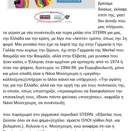
βρίσαμε
δικαίως, έκλαψε
σπίτι της, γιατί
δεν άντεξε που
μας πλήγωσε,
τα γύρισε με νέα συνέντευξη και τώρα μιλάει στο STERN για μας,
την Ελλάδα και την κρίση, με λίγο πιο «λεπτό» τρόπο, όπως την 1η
φορά. Μια γυναίκα που έχει τα λεφτά της όχι στην Γερμανία ή την
Γαλλία που κυρίως την ξέρουν, όχι στην Γερμανία της Merkel που
θαυμάζει και την θαυμάζει, αλλά στην Ελβετία, μια γυναίκα που
ήταν καλός ο Έλληνας όταν ερχόταν για αρπαχτές από το 1974 ή
όταν την ψήφισε, δυστυχώς το 1994-99, για Ευρωβουλευτή, μόνο
και μόνο επειδή είναι η Νάνα Μούσχουρη η «μεγάλη»
καλλιτέχνης(υπήρχαν κι άλλοι ικανοί και υπάρχουν). «Την αγάπη
της για την Ελλάδα, αλλά και την οργή της για τους πολιτικούς της,
οι οποίοι, όπως υποστηρίζει, «προκειμένου να διασφαλίσουν την
επανεκλογή τους, έδιναν πάντα ψεύτικες υποσχέσεις», εκφράζει η
Νάνα Μούσχουρη, σε συνέντευξη
που παραχωρεί στο γερμανικό περιοδικό STERN. «Εξαιτίας τους
ζούσαν όλοι σε ένα ψέμα»(σχόλιο: είμαστε ΟΛΟΙ ηλίθιοι δηλ. και
βολεμένοι;), δηλώνει η κ. Μούσχουρη, ενώ αναφέρει ότι και η