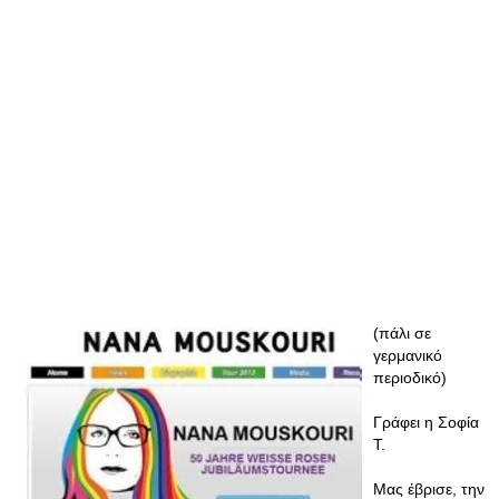
(πάλι σε
γερμανικό
περιοδικό)
Γράφει η Σοφία
Τ.
Μας έβρισε, την