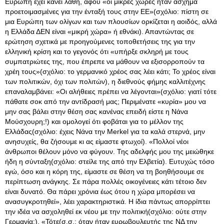
Ευρώπη έχει κάνει λάθη, αφού «οι μικρές χώρες ήταν άσχημα
προετοιμασμένες για την ένταξή τους στην ΕΕ»(σχόλιο: πίστη σε
μια Ευρώπη των ολίγων και των πλουσίων ορκίζεται η αοιδός, αλλά
η Ελλάδα ΔΕΝ είναι «μικρή χώρα» ή εθνάκι). Απαντώντας σε
ερώτηση σχετικά με προηγούμενες τοποθετήσεις της για την
ελληνική κρίση και το γεγονός ότι «υπήρξε σκληρή με τους
συμπατριώτες της, που έπρεπε να μάθουν να εξισορροπούν τα
χρέη τους»(σχόλιο: το γερμανικό χρέος σας λέει κάτι; Το χρέος είναι
των πολιτικών, όχι των πολιτών), η διεθνούς φήμης καλλιτέχνης
επαναλαμβάνει: «Οι αλήθειες πρέπει να λέγονται»(σχόλιο: γιατί τότε
πάθατε σοκ από την αντίδρασή μας; Περιμένατε «κυρία» μου να
μην σας βάλει στην θέση σας κανένας επειδή είστε η Νάνα
Μούσχουρη;!) και ομολογεί ότι φοβάται για το μέλλον της
Ελλάδας(σχόλιο: έχεις Νάνα την Merkel για τα καλά στερνά, μην
ανησυχείς, θα ζήσουμε κι ας είμαστε φτωχοί). «Πολλοί νέοι
άνθρωποι θέλουν μόνο να φύγουν. Της αδελφής μου της μειώθηκε
ήδη η σύνταξη(σχόλιο: στείλε της από την Ελβετία). Ευτυχώς τόσο
εγώ, όσο και η κόρη της, είμαστε σε θέση να τη βοηθήσουμε σε
περίπτωση ανάγκης. Σε πάρα πολλές οικογένειες κάτι τέτοιο δεν
είναι δυνατό. Θα πάρει χρόνια έως ότου η χώρα μπορέσει να
ανασυγκροτηθεί», λέει χαρακτηριστικά. Η ίδια πάντως απορρίπτει
την ιδέα να ασχοληθεί εκ νέου με την πολιτική(σχόλιο: ούτε στην
Γερμανία;). «Τότε(σ.σ.: όταν ήταν ευρωβουλευτής της ΝΔ την