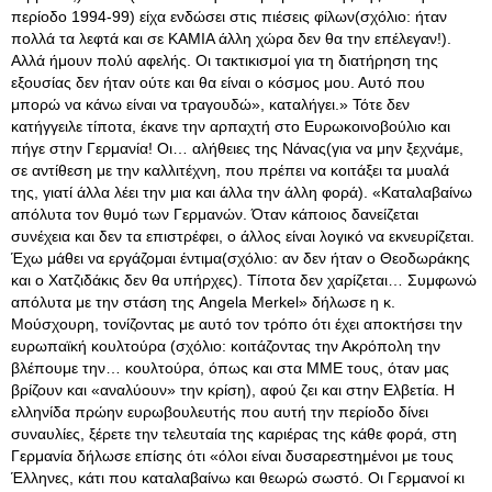
περίοδο 1994-99) είχα ενδώσει στις πιέσεις φίλων(σχόλιο: ήταν
πολλά τα λεφτά και σε ΚΑΜΙΑ άλλη χώρα δεν θα την επέλεγαν!).
Αλλά ήμουν πολύ αφελής. Οι τακτικισμοί για τη διατήρηση της
εξουσίας δεν ήταν ούτε και θα είναι ο κόσμος μου. Αυτό που
μπορώ να κάνω είναι να τραγουδώ», καταλήγει.» Τότε δεν
κατήγγειλε τίποτα, έκανε την αρπαχτή στο Ευρωκοινοβούλιο και
πήγε στην Γερμανία! Οι… αλήθειες της Νάνας(για να μην ξεχνάμε,
σε αντίθεση με την καλλιτέχνη, που πρέπει να κοιτάξει τα μυαλά
της, γιατί άλλα λέει την μια και άλλα την άλλη φορά). «Καταλαβαίνω
απόλυτα τον θυμό των Γερμανών. Όταν κάποιος δανείζεται
συνέχεια και δεν τα επιστρέφει, ο άλλος είναι λογικό να εκνευρίζεται.
Έχω μάθει να εργάζομαι έντιμα(σχόλιο: αν δεν ήταν ο Θεοδωράκης
και ο Χατζιδάκις δεν θα υπήρχες). Τίποτα δεν χαρίζεται… Συμφωνώ
απόλυτα με την στάση της Angela Merkel» δήλωσε η κ.
Μούσχουρη, τονίζοντας με αυτό τον τρόπο ότι έχει αποκτήσει την
ευρωπαϊκή κουλτούρα (σχόλιο: κοιτάζοντας την Ακρόπολη την
βλέπουμε την… κουλτούρα, όπως και στα ΜΜΕ τους, όταν μας
βρίζουν και «αναλύουν» την κρίση), αφού ζει και στην Ελβετία. Η
ελληνίδα πρώην ευρωβουλευτής που αυτή την περίοδο δίνει
συναυλίες, ξέρετε την τελευταία της καριέρας της κάθε φορά, στη
Γερμανία δήλωσε επίσης ότι «όλοι είναι δυσαρεστημένοι με τους
Έλληνες, κάτι που καταλαβαίνω και θεωρώ σωστό. Οι Γερμανοί κι