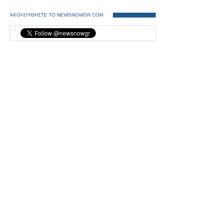
ΑΚΟΛΟΥΘΗΣΤΕ ΤΟ NEWSNOWGR.COM