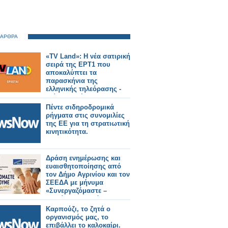
 ΑΡΘΡΑ
«TV Land»: Η νέα σατιρική
σειρά της ΕΡΤ1 που
αποκαλύπτει τα
παρασκήνια της
ελληνικής τηλεόρασης -
Δείτε το τρέιλερ
Πέντε σιδηροδρομικά
ρήγματα στις συνομιλίες
της ΕΕ για τη στρατιωτική
κινητικότητα.
Δράση ενημέρωσης και
ευαισθητοποίησης από
τον Δήμο Αγρινίου και τον
ΣΕΕΔΑ με μήνυμα
«Συνεργαζόμαστε –
Στηρίζουμε τον άνθρωπο»
Καρπούζι, το ζητά ο
οργανισμός μας, το
επιβάλλει το καλοκαίρι.