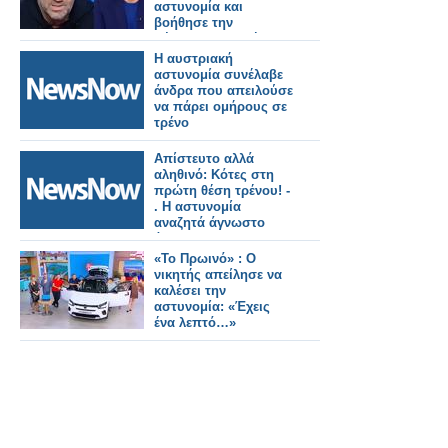
αστυνομία και
βοήθησε την
Δέσποινα Βανδή – Το
πρόβλημα είναι…»
Η αυστριακή
αστυνομία συνέλαβε
άνδρα που απειλούσε
να πάρει ομήρους σε
τρένο
Απίστευτο αλλά
αληθινό: Κότες στη
πρώτη θέση τρένου! -
. Η αστυνομία
αναζητά άγνωστο
άτομο!
«Το Πρωινό» : Ο
νικητής απείλησε να
καλέσει την
αστυνομία: «Έχεις
ένα λεπτό…»