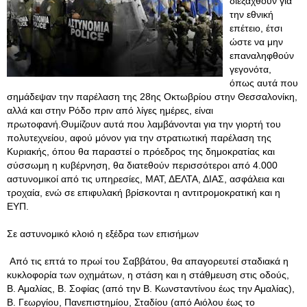
διεξαχθούν για
την εθνική
επέτειο, έτσι
ώστε να μην
επαναληφθούν
γεγονότα,
όπως αυτά που
σημάδεψαν την παρέλαση της 28ης Οκτωβρίου στην Θεσσαλονίκη,
αλλά και στην Ρόδο πριν από λίγες ημέρες, είναι
πρωτοφανή.Θυμίζουν αυτά που λαμβάνονται για την γιορτή του
πολυτεχνείου, αφού μόνον για την στρατιωτική παρέλαση της
Κυριακής, όπου θα παραστεί ο πρόεδρος της δημοκρατίας και
σύσσωμη η κυβέρνηση, θα διατεθούν περισσότεροι από 4.000
αστυνομικοί από τις υπηρεσίες, ΜΑΤ, ΔΕΛΤΑ, ΔΙΑΣ, ασφάλεια και
τροχαία, ενώ σε επιφυλακή βρίσκονται η αντιτρομοκρατική και η
ΕΥΠ.
Σε αστυνομικό κλοιό η εξέδρα των επισήμων
Από τις επτά το πρωί του Σαββάτου, θα απαγορευτεί σταδιακά η
κυκλοφορία των οχημάτων, η στάση και η στάθμευση στις οδούς,
Β. Αμαλίας, Β. Σοφίας (από την Β. Κωνσταντίνου έως την Αμαλίας),
Β. Γεωργίου, Πανεπιστημίου, Σταδίου (από Αιόλου έως το