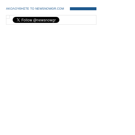
ΑΚΟΛΟΥΘΗΣΤΕ ΤΟ NEWSNOWGR.COM