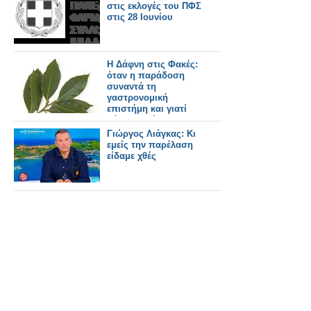
στις εκλογές του ΠΦΣ
στις 28 Ιουνίου
Η Δάφνη στις Φακές:
όταν η παράδοση
συναντά τη
γαστρονομική
επιστήμη και γιατί
βάζουμε φύλλα
δάφνης στις φακές!
Γιώργος Λιάγκας: Κι
εμείς την παρέλαση
είδαμε χθές