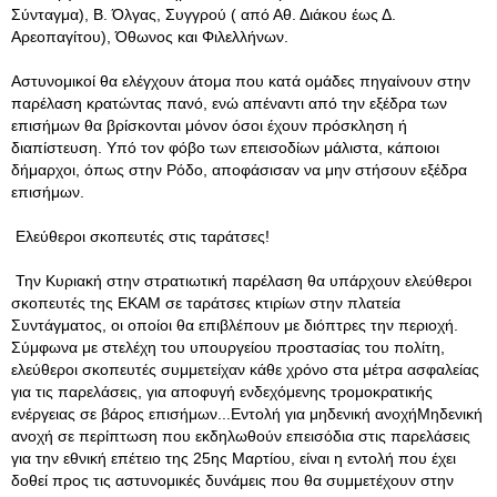
Σύνταγμα), Β. Όλγας, Συγγρού ( από Αθ. Διάκου έως Δ.
Αρεοπαγίτου), Όθωνος και Φιλελλήνων.
Αστυνομικοί θα ελέγχουν άτομα που κατά ομάδες πηγαίνουν στην
παρέλαση κρατώντας πανό, ενώ απέναντι από την εξέδρα των
επισήμων θα βρίσκονται μόνον όσοι έχουν πρόσκληση ή
διαπίστευση. Υπό τον φόβο των επεισοδίων μάλιστα, κάποιοι
δήμαρχοι, όπως στην Ρόδο, αποφάσισαν να μην στήσουν εξέδρα
επισήμων.
Ελεύθεροι σκοπευτές στις ταράτσες!
Την Κυριακή στην στρατιωτική παρέλαση θα υπάρχουν ελεύθεροι
σκοπευτές της ΕΚΑΜ σε ταράτσες κτιρίων στην πλατεία
Συντάγματος, οι οποίοι θα επιβλέπουν με διόπτρες την περιοχή.
Σύμφωνα με στελέχη του υπουργείου προστασίας του πολίτη,
ελεύθεροι σκοπευτές συμμετείχαν κάθε χρόνο στα μέτρα ασφαλείας
για τις παρελάσεις, για αποφυγή ενδεχόμενης τρομοκρατικής
ενέργειας σε βάρος επισήμων...Εντολή για μηδενική ανοχήΜηδενική
ανοχή σε περίπτωση που εκδηλωθούν επεισόδια στις παρελάσεις
για την εθνική επέτειο της 25ης Μαρτίου, είναι η εντολή που έχει
δοθεί προς τις αστυνομικές δυνάμεις που θα συμμετέχουν στην