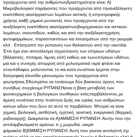
προέρχονται από την ανθρώπινηδραστηριότητα είναι: Α)
Μικροβιολογικοί παράγοντες που προέρχονται από τηνανεξέλεγκτη
εναπόθεση ακατέργαστων λυμάτων αστικής ή κτηνοτροφικής
χρήσης καιΒ) χημικοί ρυπαντές που προέρχονται από την
ανεξέλεγκτη εναπόθεση ακατέργαστωνβιομηχανικών και αστικών
λυμάτων, σκουπιδιών, καθώς και από την ανεξέλεγκτηχρήση
φυτοφαρμάκων, παρασιτοκτόνων και λιπασμάτων από την γεωργία
κλπ.. Επίσηςαπό την ρύπανση των θαλασσών από την ναυτιλία.
Έτσι έχει σαν αποτέλεσμα τηνρύπανση των επίγειων υδάτων
(θάλασσες, ποτάμια, λίμνες κλπ) καθώς και τωνυπόγειων υδάτων,
μια και η συνεχής απορροή από μολυσματικά νερά φτάνει και
στουπέδαφος μολύνοντας το και κατά συνέπεια έρχεται στην
διατροφική αλυσίδα μέσωνερών που προέρχονται από
γεωτρήσεις.Εδώπρέπει να τονίσουμε δύο βασικούς όρους που
συνήθως συγχέουμε:ΡΥΠΑΝΣΗείναι η βίαιη μεταβολή των
φυσικοχημικών ή βιολογικών συνθηκών ενόςπεριβάλλοντος με
άμεση συνέπεια στην ποιότητα ζωής και υγείας των ανθρώπων
καιτων ειδών που ζουν σε αυτό το περιβάλλον. Μπορεί να είναι
χημική, βιολογική,,αισθητική, ηχητική, γενετική, ενεργειακή (θερμική,
ραδιενεργή). Διακρίνεται σε:Α)ΑΜΜΕΣΗ ΡΥΠΑΝΣΗ: Αυτήν που την
αντιλαμβανόμαστε αμέσως π.χ μυρωδιά, νεκρά
ψάριακλπ.Β)ΕΜΜΕΣΗ ΡΥΠΑΝΣΗ: Αυτή που γίνεται αντιληπτή όχι
αμέσως αλλά με τον καιρό(ευτροφισμός λιμνών ή θαλασσών κλπ) ή