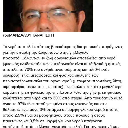
τουΜΑΝΔΑΛΟΥΠΑΝΑΓΙΩΤΗ
Το νερό αποτελεί απότους βασικότερους διατροφικούς παράγοντες
για την ύπαρξη της ζωής πάνω στην γη.Μεγάλο
ποσοστό....όλωντων εν ζωή οργανισμών αποτελείται από νερό
(φυσικός ενυδατωτής των κυττάρωνείτε είναι αυτά ζωικά ή φυτικά,
αποτελεί το 70% του ανθρώπινου σώματος και το60% ενός
δένδρου), είναι μεταφορέας και φυσικός διαλύτης των
περισσοτέρωνουσιών του οργανισμού (μεταφέρει πρωτεΐνες, λίπη,
αιμοσφαίρια, μέσω του... αίματος), ενώ καλύπτει και το μεγαλύτερο
κομμάτι της επιφάνειας της γης.Έτσιτο 70% της γήινης επιφάνειας
καλύπτεται από νερό και το 30% από στεριά. Από τονυδάτινο αυτό
όγκο το 97% είναι αποθηκευμένο στους ωκεανούς και στις
θάλασσες,ενώ μόνο 3% υπάρχει σε μορφή γλυκού νερού από το
οποίο 2,5% είναι σε μορφήπάγου στους πόλους ή στους
παγετώνες και 0,5% σε μορφή γλυκού νερού υπέργειου
ήυπόγειου(ποτάμια λίμνες, γεωτρήσεις κλπ). Για την περιοχή μας