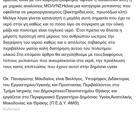
με χημικές αναλύσεις.ΜΟΛΥΝΣΗείναι μια κατηγορία ρύπανσης που
οφείλεται σε μικροοργανισμούς (βακτηρίδια,ιούς, πρωτόζωα κλπ).
Μελίγα λόγια γίνεται κατανοητή η μεγάλη αυτή σημασία που έχει το
νερό στην γη,καθώς και το πόσο λίγο σε σύγκριση με την ολική
μάζα και πολύτιμο είναι τογλυκό νερό. Έτσι πρέπει να δίνεται η
μέγιστη προσοχή από μέρους του ανθρώπου ωςπρος την
διαχείριση του νερού καθώς και ο απόλυτος σεβασμός στο
περιβάλλον γιατην καλή διατήρηση αυτού του πολυτίμου
υλικού.Στο επόμενο άρθρο θα ασχοληθούμε με τουςδιαφόρους
τύπους ρυπαντών που ανευρίσκονται στα νερά, την προέλευση
τους καιτις επιπτώσεις που έχουν αυτοί στην δημόσια υγεία.
Οκ. Παναγιώτης Μάνδαλος είναι Βιολόγος, Υποψήφιος Διδάκτορας
του ΕργαστηρίουΥγιεινής και Προστασίας Περιβάλλοντος στο
Τμήμα Ιατρικής του ΔημοκρίτειουΠανεπιστημίου Θράκης και
εργάζεται στο Περιφερειακό Εργαστήριο Δημόσιας ΥγείαςΑνατολικής
Μακεδονίας και Θράκης (Π.Ε.Δ.Υ. AMΘ).
Kafeneio