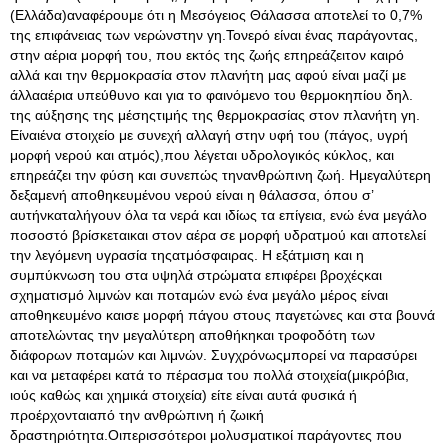
(Ελλάδα)αναφέρουμε ότι η Μεσόγειος Θάλασσα αποτελεί το 0,7%
της επιφάνειας των νερώνστην γη.Τονερό είναι ένας παράγοντας,
στην αέρια μορφή του, που εκτός της ζωής επηρεάζειτον καιρό
αλλά και την θερμοκρασία στον πλανήτη μας αφού είναι μαζί με
άλλααέρια υπεύθυνο και για το φαινόμενο του θερμοκηπίου δηλ
.
της αύξησης της μέσηςτιμής της θερμοκρασίας στον πλανήτη γη.
Είναιένα στοιχείο με συνεχή αλλαγή στην υφή του (πάγος, υγρή
μορφή νερού και ατμός),που λέγεται υδρολογικός κύκλος, και
επηρεάζει την φύση και συνεπώς τηνανθρώπινη ζωή. Ημεγαλύτερη
δεξαμενή αποθηκευμένου νερού είναι η θάλασσα, όπου σ’
αυτήνκαταλήγουν όλα τα νερά και ιδίως τα επίγεια, ενώ ένα μεγάλο
ποσοστό βρίσκεταικαι στον αέρα σε μορφή υδρατμού και αποτελεί
την λεγόμενη υγρασία τηςατμόσφαιρας. Η εξάτμιση και η
συμπύκνωση του στα υψηλά στρώματα επιφέρει βροχέςκαι
σχηματισμό λιμνών και ποταμών ενώ ένα μεγάλο μέρος είναι
αποθηκευμένο καισε μορφή πάγου στους παγετώνες και στα βουνά
αποτελώντας την μεγαλύτερη αποθήκηκαι τροφοδότη των
διάφορων ποταμών και λιμνών. Συγχρόνωςμπορεί να παρασύρει
και να μεταφέρει κατά το πέρασμα του πολλά στοιχεία(μικρόβια,
ιούς καθώς και χημικά στοιχεία) είτε είναι αυτά φυσικά ή
προέρχονταιαπό την ανθρώπινη ή ζωική
δραστηριότητα.Οιπερισσότεροι μολυσματικοί παράγοντες που