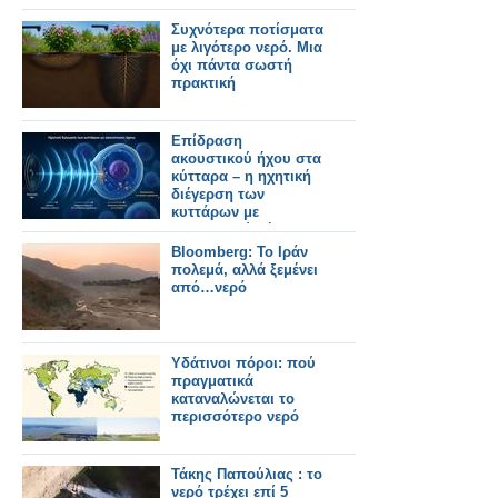
Συχνότερα ποτίσματα
με λιγότερο νερό. Μια
όχι πάντα σωστή
πρακτική
Επίδραση
ακουστικού ήχου στα
κύτταρα – η ηχητική
διέγερση των
κυττάρων με
ακουστικούς ήχους
μεταβάλλει τη
Bloomberg: To Ιράν
γονιδιακή
πολεμά, αλλά ξεμένει
δραστηριότητα.
από…νερό
Υδάτινοι πόροι: πού
πραγματικά
καταναλώνεται το
περισσότερο νερό
Τάκης Παπούλιας : το
νερό τρέχει επί 5