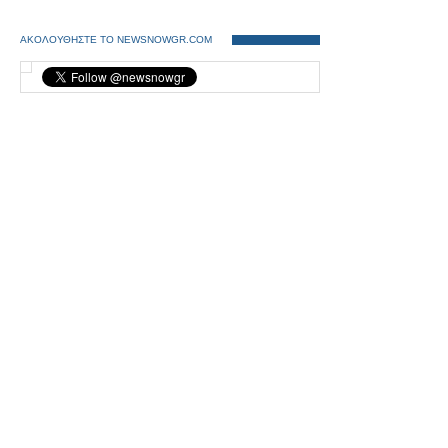
ΑΚΟΛΟΥΘΗΣΤΕ ΤΟ NEWSNOWGR.COM