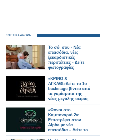
ΣΧΕΤΙΚΑ ΑΡΘΡΑ
Το σόι σου - Νέα
επεισόδια, νέες
ξεκαρδιστικές
περιπέτειες - Δείτε
φωτογραφίες
«ΚΡΙΝΟ &
ΑΓΚΑΘΙ»Δείτε το 1ο
backstage βίντεο από
τα γυρίσματα της
νέας μεγάλης σειράς
εποχής του ΑΝΤ1
«Φόνοι στο
Καμπαναριό 2»:
Επιστρέφει στον
Alpha με νέα
επεισόδια – Δείτε το
πρώτο trailer!