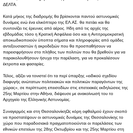
ΔΕΛΤΑ.
Κατά μήκος της διαδρομής θα βρίσκονται παντού αστυνομικές
δυνάμεις ενώ ένα ελικόπτερο της ΕΛ.ΑΣ. θα πετάει και θα
συντονίζει τις έρευνες από αέρος. Ηδη από τις αρχές της
εβδομάδας τόσο η Κρατική Ασφάλεια όσο και η Αντιτρομοκρατική
αποκωδικοποιούν ύποπτα σήματα και πληροφορίες από ομάδες
αντεξουσιαστών ή ακροδεξιών που θα προσπαθήσουν να
παρεισφρήσουν στο πλήθος των πολιτών που θα βρεθούν για να
παρακολουθήσουν ήσυχα την παρέλαση, για να προκαλέσουν
έκτροπα και φασαρίες.
Τέλος, αξίζει να τονιστεί ότι τα περί ύπαρξης «ειδικού σχεδίου
διαφυγής ανώτατων πολιτειακών και πολιτικών παραγόντων της
χώρας», σε περίπτωση επεισοδίων στις επετειακές εκδηλώσεις της
25ης Μαρτίου στην Αθήνα, διέψευσε με ανακοίνωσή του το
Αρχηγείο της Ελληνικής Αστυνομίας.
Συναγερμός και στη ΘεσσαλονίκηΩς κόρη οφθαλμού έχουν σκοπό
να προστατέψουν οι αστυνομικές δυνάμεις της Θεσσαλονίκης το
χώρο που παραδοσιακά πραγματοποιούνται οι παρελάσεις των
εθνικών επετείων της 28ης Οκτωβρίου και της 25ης Μαρτίου στη