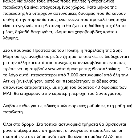
καθώς για όλους τους υπόλοιπους πολίτες η στρατιωτική
παρέλαση θα είναι απαγορευμένος χώρος. Κατά μήκος της
παρέλασης θα υπάρχουν αστυνομικές δυνάμεις που θα κάνουν
αισθητή την παρουσία τους, ενώ εκείνο που προκαλεί ανησυχία
είναι το γεγονός ότι η Αστυνομία θα έχει στη διάθεσή της όλα τα
μέσα, δηλαδή δακρυγόνα, κλομπ και χειροβομβίδες κρότου
λάμψης.
Στο υπουργείο Προστασίας του Πολίτη, η παρέλαση της 25ης
Μαρτίου έχει αναχθεί σε μείζον ζήτημα, οι συσκέψεις διαδέχονται η
μια την άλλη και αυτό που συνεχώς επαναλαμβάνεται είναι πως
πρέπει να μη συμβούν γεγονότα όμοια με της Θεσσαλονίκης… Για
το λόγο αυτό περισσότεροι από 7.000 αστυνομικοί από όλη την
Αττική (ανεκλήθησαν ρεπό και περιορίστηκαν οι άδειες στις
απολύτως απαραίτητες), με αιχμή του δόρατος 40 διμοιρίες των
ΜΑΤ, θα επιχειρούν στην ευρύτερη περιοχή του Συντάγματος.
Διαβάστε εδώ για τις ειδικές κυκλοφοριακές ρυθμίσεις στη μαθητική
παρέλαση
Όλοι στο δρόμο Στα τοπικά αστυνομικά τμήματα θα βρίσκονται
μόνο ο αξιωματικός υπηρεσίας, οι αναγκαίες περιπολίες και οι
σκοποί, ενώ σε πλήρη ανάπτυξη θα είναι οι ομάδες ΔΙ.ΑΣ. και