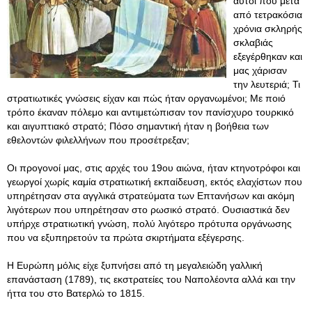
αυτοί που μετά
από τετρακόσια
χρόνια σκληρής
σκλαβιάς
εξεγέρθηκαν και
μας χάρισαν
την λευτεριά; Τι
στρατιωτικές γνώσεις είχαν και πώς ήταν οργανωμένοι; Με ποιό
τρόπο έκαναν πόλεμο και αντιμετώπισαν τον πανίσχυρο τουρκικό
και αιγυπτιακό στρατό; Πόσο σημαντική ήταν η βοήθεια των
εθελοντών φιλελλήνων που προσέτρεξαν;
Οι προγονοί μας, στις αρχές του 19ου αιώνα, ήταν κτηνοτρόφοι και
γεωργοί χωρίς καμία στρατιωτική εκπαίδευση, εκτός ελαχίστων που
υπηρέτησαν στα αγγλικά στρατεύματα των Επτανήσων και ακόμη
λιγότερων που υπηρέτησαν στο ρωσικό στρατό. Ουσιαστικά δεν
υπήρχε στρατιωτική γνώση, πολύ λιγότερο πρότυπα οργάνωσης
που να εξυπηρετούν τα πρώτα σκιρτήματα εξέγερσης.
Η Ευρώπη μόλις είχε ξυπνήσει από τη μεγαλειώδη γαλλική
επανάσταση (1789), τις εκστρατείες του Ναπολέοντα αλλά και την
ήττα του στο Βατερλώ το 1815.