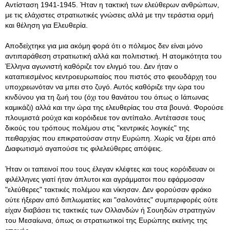
Αντίσταση 1941-1945. Ήταν η τακτική των ελεύθερων ανθρώπων,
με τις ελάχιστες στρατιωτικές γνώσεις αλλά με την τεράστια ορμή
και θέληση για Ελευθερία.
Αποδείχτηκε για μια ακόμη φορά ότι ο πόλεμος δεν είναι μόνο
αντιπαράθεση στρατιωτική αλλά και πολιτιστική. Η ατομικότητα του
Έλληνα αγωνιστή καθόριζε τον ελιγμό του. Δεν ήταν ο
καταπιεσμένος κεντροευρωπαίος που πιστός στο φεουδάρχη του
υποχρεωνόταν να μπει στο ζυγό. Αυτός καθόριζε την ώρα του
κινδύνου για τη ζωή του (όχι του θανάτου του όπως ο Ιάπωνας
καμικάζι) αλλά και την ώρα της ελευθερίας του στα βουνά. Φορούσε
πλουμιστά ρούχα και κορόιδευε τον αντίπαλο. Αντέτασσε τους
δικούς του τρόπους πολέμου στις "κεντρικές λογικές" της
πειθαρχίας που επικρατούσαν στην Ευρώπη. Χωρίς να ξέρει από
Διαφωτισμό αγαπούσε τις φιλελεύθερες απόψεις.
Ήταν οι ταπεινοί που τους έλεγαν κλέφτες και τους κορόιδευαν οι
φιλέλληνες γιατί ήταν άπλυτοι και αγράμματοι που εφάρμοσαν
"ελεύθερες" τακτικές πολέμου και νίκησαν. Δεν φορούσαν φράκο
ούτε ήξεραν από διπλωματίες και "σαλονάτες" συμπεριφορές ούτε
είχαν διαβάσει τις τακτικές των Ολλανδών ή Σουηδών στρατηγών
του Μεσαίωνα, όπως οι στρατιωτικοί της Ευρώπης εκείνης της