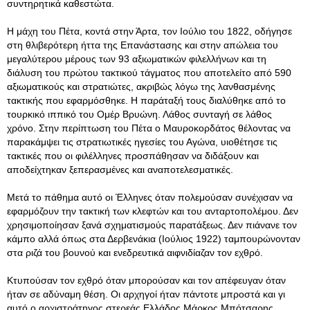
συντηρητικά καθεστώτα.
Η μάχη του Πέτα, κοντά στην Άρτα, τον Ιούλιο του 1822, οδήγησε
στη θλιβερότερη ήττα της Επανάστασης και στην απώλεια του
μεγαλύτερου μέρους των 93 αξιωματικών φιλελλήνων και τη
διάλυση του πρώτου τακτικού τάγματος που αποτελείτο από 590
αξιωματικούς και στρατιώτες, ακριβώς λόγω της λανθασμένης
τακτικής που εφαρμόσθηκε. Η παράταξή τους διαλύθηκε από το
τουρκικό ιππικό του Ομέρ Βρυώνη. Λάθος συνταγή σε λάθος
χρόνο. Στην περίπτωση του Πέτα ο Μαυροκορδάτος θέλοντας να
παρακάμψει τις στρατιωτικές ηγεσίες του Αγώνα, υιοθέτησε τις
τακτικές που οι φιλέλληνες προσπάθησαν να διδάξουν και
αποδείχτηκαν ξεπερασμένες και αναποτελεσματικές.
Μετά το πάθημα αυτό οι Έλληνες όταν πολεμούσαν συνέχισαν να
εφαρμόζουν την τακτική των κλεφτών και του ανταρτοπολέμου. Δεν
χρησιμοποίησαν ξανά σχηματισμούς παρατάξεως. Δεν πιάνανε τον
κάμπο αλλά όπως στα Δερβενάκια (Ιούλιος 1922) ταμπουρώνονταν
στα ριζά του βουνού και ενεδρευτικά αιφνιδίαζαν τον εχθρό.
Κτυπούσαν τον εχθρό όταν μπορούσαν και τον απέφευγαν όταν
ήταν σε αδύναμη θέση. Οι αρχηγοί ήταν πάντοτε μπροστά και γι
αυτό ο αρχιστράτηγος στερεάς Ελλάδος Μάρκος Μπότσαρης