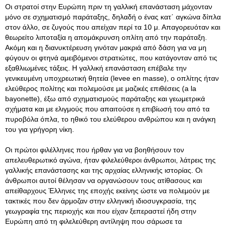
Οι στρατοί στην Ευρώπη πριν τη γαλλική επανάσταση μάχονταν
μόνο σε σχηματισμό παράταξης, δηλαδή ο ένας κατ΄ αγκώνα δίπλα
στον άλλο, σε ζυγούς που απείχαν περί τα 10 μ. Απαγορευόταν και
θεωρείτο λιποταξία η απομάκρυνση οπλίτη από την παράταξη.
Ακόμη και η διανυκτέρευση γινόταν μακριά από δάση για να μη
φύγουν οι φτηνά αμειβόμενοι στρατιώτες, που κατάγονταν από τις
εξαθλιωμένες τάξεις. Η γαλλική επανάσταση επέβαλε την
γενικευμένη υποχρεωτική θητεία (levee en masse), ο οπλίτης ήταν
ελεύθερος πολίτης και πολεμούσε με μαζικές επιθέσεις (a la
bayonette), έξω από σχηματισμούς παράταξης και γεωμετρικά
σχήματα και με ελιγμούς που απαιτούσε η επιβίωσή του από τα
πυροβόλα όπλα, το ηθικό του ελεύθερου ανθρώπου και η ανάγκη
του για γρήγορη νίκη.
Οι πρώτοι φιλέλληνες που ήρθαν για να βοηθήσουν τον
απελευθερωτικό αγώνα, ήταν φιλελεύθεροι άνθρωποι, λάτρεις της
γαλλικής επανάστασης και της αρχαίας ελληνικής ιστορίας. Οι
άνθρωποι αυτοί θέλησαν να οργανώσουν τους ατίθασους και
απείθαρχους Έλληνες της εποχής εκείνης ώστε να πολεμούν με
τακτικές που δεν άρμοζαν στην ελληνική ιδιοσυγκρασία, της
γεωγραφία της περιοχής και που είχαν ξεπεραστεί ήδη στην
Ευρώπη από τη φιλελεύθερη αντίληψη που σάρωσε τα