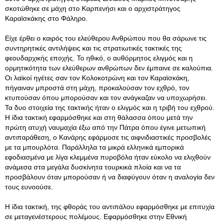
σκοτώθηκε σε μάχη στο Καρπενήσι και ο αρχιστράτηγος
Καραϊσκάκης στο Φάληρο.
Είχε έρθει ο καιρός του ελεύθερου Ανθρώπου που θα σάρωνε τις
συντηρητικές αντιλήψεις και τις στρατιωτικές τακτικές της
φεουδαρχικής εποχής. Το ηθικό, ο αυθόρμητος ελιγμός και η
ορμητικότητα των ελεύθερων ανθρώπων δεν έμπαινε σε καλούπια.
Οι λαϊκοί ηγέτες σαν τον Κολοκοτρώνη και τον Καραϊσκάκη,
πήγαιναν μπροστά στη μάχη, προκαλούσαν τον εχθρό, τον
κτυπούσαν όπου μπορούσαν και τον ανάγκαζαν να υποχωρήσει.
Τα δυο στοιχεία της τακτικής ήταν ο ελιγμός και η τριβή του εχθρού.
Η ίδια τακτική εφαρμόσθηκε και στη θάλασσα όπου μετά την
πρώτη ατυχή ναυμαχία έξω από την Πάτρα όπου έγινε μετωπική
αντιπαράθεση, ο Κανάρης εφάρμοσε τις αιφνιδιαστικές προσβολές
με τα μπουρλότα. Παράλληλα τα μικρά ελληνικά εμπορικά
εφοδιασμένα με λίγα κλεμμένα πυροβόλα ήταν εύκολο να ελιχθούν
ανάμεσα στα μεγάλα δυσκίνητα τουρκικά πλοία και να τα
προσβάλουν όταν μπορούσαν ή να διαφύγουν όταν η αναλογία δεν
τους ευνοούσε.
Η ίδια τακτική, της φθοράς του αντιπάλου εφαρμόσθηκε με επιτυχία
σε μεταγενέστερους πολέμους. Εφαρμόσθηκε στην Εθνική