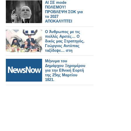
Μεσολογγίου».
AI ΣΕ mode
ΠΟΛΕΜΟΥ!
ΠΡΟΒΛΕΨΗ ΣΟΚ για
το 2027
ΑΠΟΚΑΛΥΠΤΕΙ
ΠΑΓΚΟΣΜΙΑ
ΑΝΑΤΑΡΑΗ
Ο Άνθρωπος με τις
πολλές Αρετές… Ο
δικός μας Στρατηγός,
Γεώργιος Αντύπας
ταξίδεψε… στη
γειτονιά των
Αγγέλων… Ο
Μήνυμα του
Ουρανός
Δημάρχου Ξηρομέρου
πλουσιότερος, το
για την Εθνική Εορτή
Μεσολόγγι
της 25ης Μαρτίου
φτωχότερο…
1821.