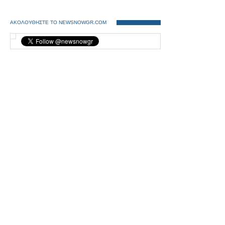
ΑΚΟΛΟΥΘΗΣΤΕ ΤΟ NEWSNOWGR.COM