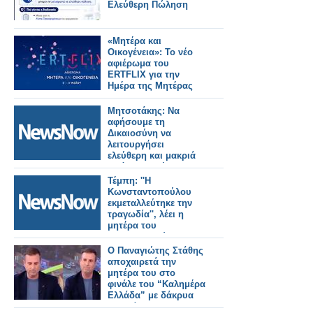
Ελεύθερη Πώληση
«Μητέρα και
Οικογένεια»: Το νέο
αφιέρωμα του
ERTFLIX για την
Ημέρα της Μητέρας
Μητσοτάκης: Να
αφήσουμε τη
Δικαιοσύνη να
λειτουργήσει
ελεύθερη και μακριά
από πολιτικές
σκοπιμότητες.
Τέμπη: ''Η
Κωνσταντοπούλου
εκμεταλλεύτηκε την
τραγωδία'', λέει η
μητέρα του
μηχανοδηγού της
εμπορικής
Ο Παναγιώτης Στάθης
αμαξοστοιχίας
αποχαιρετά την
μητέρα του στο
φινάλε του “Καλημέρα
Ελλάδα” με δάκρυα
στα μάτια