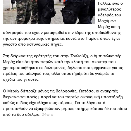
Γαλλία, ενώ ο
μεγαλύτερος
αδελφός του
Μοχάμεντ
Μεράχ και η
σύντροφός του έχουν μεταφερθεί στην έδρα της υποδιεύθυνσης
της αντιτρομοκρατικής υπηρεσίας κοντά στο Παρίσι, όπως έγινε
γνωστό από αστυνομικές πηγές.
Στη διάρκεια της κράτησής του στην Τουλούζη, ο Αμπντελκαντέρ
Μεράχ είπε ότι ήταν παρών κατά την κλοπή του σκούτερ που
χρησιμοποιήθηκε στις δολοφονίες, δήλωσε «υπερήφανος» για τις
πράξεις του αδελφού του, αλλά υποστήριξε ότι δε γνώριζε τα
σχέδιά του γι΄αυτές.
Ο Μεράχ διέπραξε μόνος τις δολοφονίες. Ωστόσο, οι ανακριτές
διερωτώνται ποιός μπορεί να του παρείχε οικονομική υποστήριξη
καθώς ο ίδιος είχε ελάχιστους πόρους. Για το λόγο αυτό
προσπαθούν να εξακριβώσουν μήπως υπήρχε κάποιο δίκτυο πίσω
από τα δυο αδέλφια.
24wro