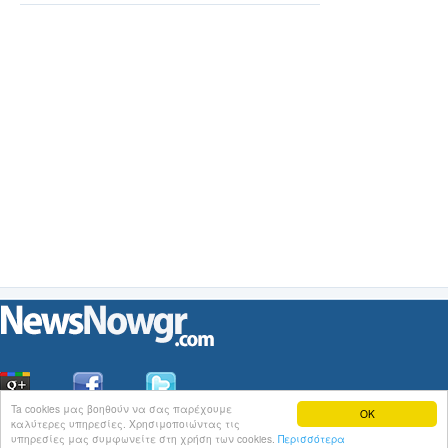
Ta cookies μας βοηθούν να σας παρέχουμε
OK
καλύτερες υπηρεσίες. Χρησιμοποιώντας τις
Οι
Ειδήσεις
του NewsNowgr.com στο
iNews
υπηρεσίες μας συμφωνείτε στη χρήση των cookies.
Περισσότερα