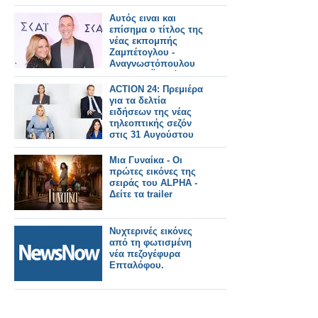
Αυτός ειναι και
επίσημα ο τίτλος της
νέας εκπομπής
Ζαμπέτογλου -
Αναγνωστόπουλου
στον ΣΚΑΪ - Δείτε το
τρειλερ
ACTION 24: Πρεμιέρα
για τα δελτία
ειδήσεων της νέας
τηλεοπτικής σεζόν
στις 31 Αυγούστου
Μια Γυναίκα - Οι
πρώτες εικόνες της
σειράς του ALPHA -
Δείτε τα trailer
Νυχτερινές εικόνες
από τη φωτισμένη
νέα πεζογέφυρα
Επταλόφου.