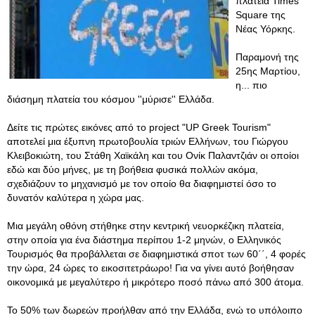
πλατεία Times
Square της
Νέας Υόρκης.
Παραμονή της
25ης Μαρτίου,
η... πιο
διάσημη πλατεία του κόσμου ''μύρισε'' Ελλάδα.
Δείτε τις πρώτες εικόνες από το project "UP Greek Tourism"
αποτελεί μια έξυπνη πρωτοβουλία τριών Ελλήνων, του Γιώργου
Κλειβοκιώτη, του Στάθη Χαϊκάλη και του Ονίκ Παλαντζιάν οι οποίοι
εδώ και δύο μήνες, με τη βοήθεια φυσικά πολλών ακόμα,
σχεδιάζουν το μηχανισμό με τον οποίο θα διαφημιστεί όσο το
δυνατόν καλύτερα η χώρα μας.
Μια μεγάλη οθόνη στήθηκε στην κεντρική νευορκέζικη πλατεία,
στην οποία για ένα διάστημα περίπου 1-2 μηνών, ο Ελληνικός
Τουρισμός θα προβάλλεται σε διαφημιστικά σποτ των 60΄΄, 4 φορές
την ώρα, 24 ώρες το εικοσιτετράωρο! Για να γίνει αυτό βοήθησαν
οικονομικά με μεγαλύτερο ή μικρότερο ποσό πάνω από 300 άτομα.
Το 50% των δωρεών προήλθαν από την Ελλάδα, ενώ το υπόλοιπο