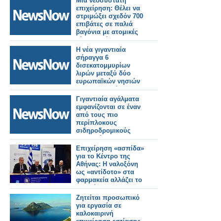
Μια νεοσύστατη
επιχείρηση: Θέλει να
στριμώξει σχεδόν 700
επιβάτες σε παλιά
βαγόνια με ατομικές
μίνι καμπίνες για να
μειώσει την τιμή!
Η νέα γιγαντιαία
σήραγγα 6
δισεκατομμυρίων
λιρών μεταξύ δύο
ευρωπαϊκών νησιών
που θα «αλλάξει τα
πάντα»
Γιγαντιαία αγάλματα
εμφανίζονται σε έναν
από τους πιο
περίπλοκους
σιδηροδρομικούς
σταθμούς του
Τόκιο【Φωτογραφίες】
Επιχείρηση «ασπίδα»
για το Κέντρο της
Αθήνας: Η ναλοξόνη
ως «αντίδοτο» στα
φαρμακεία αλλάζει το
παιχνίδι
Ζητείται προσωπικό
για εργασία σε
καλοκαιρινή