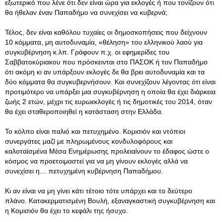
εξωτερικό που λένε ότι δεν είναι ώρα για εκλογές ή που τονίζουν ότι
θα ήθελαν έναν Παπαδήμο να συνεχίσει να κυβερνά;
Τέλος, δεν είναι καθόλου τυχαίες οι δημοσκοπήσεις που δείχνουν
10 κόμματα, μη αυτοδυναμία, «θέληση» του ελληνικού λαού για
συγκυβέρνηση κ.λπ. Γράφουν π.χ. οι εφημερίδες του
Σαββατοκύριακου που πρόσκεινται στο ΠΑΣΟΚ ή τον Παπαδήμο
ότι ακόμη κι αν υπάρξουν εκλογές δε θα βρει αυτοδυναμία και τα
δύο κόμματα θα συγκυβερνήσουν. Και συνεχίζουν λέγοντας ότι είναι
προτιμότερο να υπάρξει μια συγκυβέρνηση η οποία θα έχει διάρκεια
ζωής 2 ετών, μέχρι τις ευρωεκλογές ή τις δημοτικές του 2014, όταν
θα έχει σταθεροποιηθεί η κατάσταση στην Ελλάδα.
Το κόλπο είναι παλιό και πετυχημένο. Κομισιόν και ντόπιοι
συνεργάτες μαζί με πληρωμένους κονδυλοφόρους και
καλοταϊσμένα Μέσα Ενημέρωσης προλειαίνουν το έδαφος ώστε ο
κόσμος να προετοιμαστεί για να μη γίνουν εκλογές αλλά να
συνεχίσει η… πετυχημένη κυβέρνηση Παπαδήμου.
Κι αν είναι να μη γίνει κάτι τέτοιο τότε υπάρχει και το δεύτερο
πλάνο. Κατακερματισμένη Βουλή, εξαναγκαστική συγκυβέρνηση και
η Κομισιόν θα έχει το κεφάλι της ήσυχο.