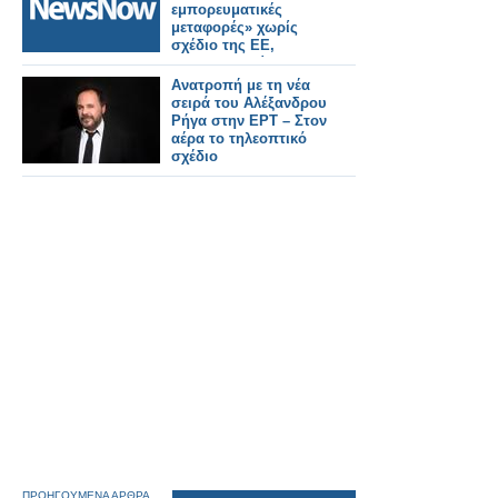
εμπορευματικές
μεταφορές» χωρίς
σχέδιο της ΕΕ,
προειδοποιεί ο
Τσέχος υπουργός
Ανατροπή με τη νέα
Μεταφορών.
σειρά του Αλέξανδρου
Ρήγα στην ΕΡΤ – Στον
αέρα το τηλεοπτικό
σχέδιο
ΠΡΟΗΓΟΥΜΕΝΑ ΑΡΘΡΑ