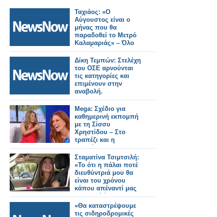
Ταχιάος: «Ο
Αύγουστος είναι ο
μήνας που θα
παραδοθεί το Μετρό
Καλαμαριάς» – Όλο
το σχέδιο για τις
επεκτάσεις στη
Δίκη Τεμπών: Στελέχη
δυτική Θεσσαλονίκη.
του ΟΣΕ αρνούνται
τις κατηγορίες και
επιμένουν στην
αναβολή.
Mega: Σχέδιο για
καθημερινή εκπομπή
με τη Σίσσυ
Χρηστίδου – Στο
τραπέζι και η
μετακίνηση της
Αναστασίας Γιάμαλη
Σταματίνα Τσιμτσιλή:
«Το ότι η πάλαι ποτέ
διευθύντριά μου θα
είναι του χρόνου
κάπου απέναντί μας
αποτελεί ένα
ιντριγκαδόρικο
«Θα καταστρέψουμε
σχέδιο»
τις σιδηροδρομικές