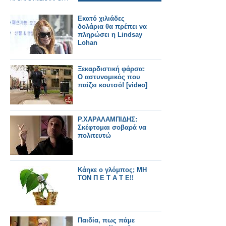
Εκατό χιλιάδες
δολάρια θα πρέπει να
πληρώσει η Lindsay
Lohan
Ξεκαρδιστική φάρσα:
Ο αστυνομικός που
παίζει κουτσό! [video]
Ρ.ΧΑΡΑΛΑΜΠΙΔΗΣ:
Σκέφτομαι σοβαρά να
πολιτευτώ
Κάηκε ο γλόμπος; ΜΗ
ΤΟΝ Π Ε Τ Α Τ Ε!!
Παιδία, πως πάμε