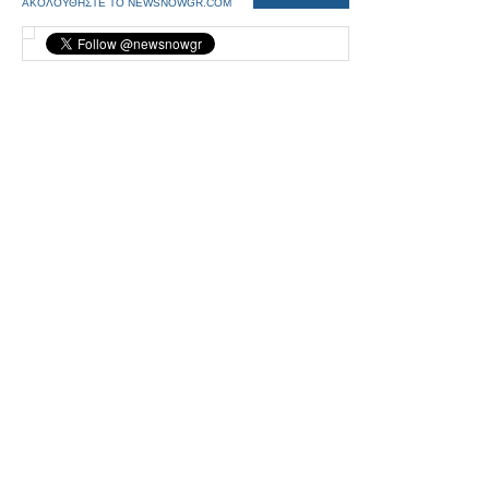
ΑΚΟΛΟΥΘΗΣΤΕ ΤΟ NEWSNOWGR.COM