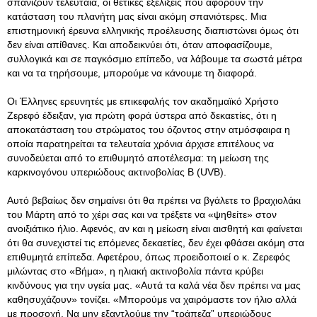
σπανίζουν τελευταία, οι θετικές εξελίξεις που αφορούν την
κατάσταση του πλανήτη μας είναι ακόμη σπανιότερες. Μια
επιστημονική έρευνα ελληνικής προέλευσης διαπιστώνει όμως ότι
δεν είναι απίθανες. Και αποδεικνύει ότι, όταν αποφασίζουμε,
συλλογικά και σε παγκόσμιο επίπεδο, να λάβουμε τα σωστά μέτρα
και να τα τηρήσουμε, μπορούμε να κάνουμε τη διαφορά.
Οι Έλληνες ερευνητές με επικεφαλής τον ακαδημαϊκό Χρήστο
Ζερεφό έδειξαν, για πρώτη φορά ύστερα από δεκαετίες, ότι η
αποκατάσταση του στρώματος του όζοντος στην ατμόσφαιρα η
οποία παρατηρείται τα τελευταία χρόνια άρχισε επιτέλους να
συνοδεύεται από το επιθυμητό αποτέλεσμα: τη μείωση της
καρκινογόνου υπεριώδους ακτινοβολίας Β (UVB).
Αυτό βεβαίως δεν σημαίνει ότι θα πρέπει να βγάλετε το βραχιολάκι
του Μάρτη από το χέρι σας και να τρέξετε να «ψηθείτε» στον
ανοιξιάτικο ήλιο. Αφενός, αν και η μείωση είναι αισθητή και φαίνεται
ότι θα συνεχιστεί τις επόμενες δεκαετίες, δεν έχει φθάσει ακόμη στα
επιθυμητά επίπεδα. Αφετέρου, όπως προειδοποιεί ο κ. Ζερεφός
μιλώντας στο «Βήμα», η ηλιακή ακτινοβολία πάντα κρύβει
κινδύνους για την υγεία μας. «Αυτά τα καλά νέα δεν πρέπει να μας
καθησυχάζουν» τονίζει. «Μπορούμε να χαιρόμαστε τον ήλιο αλλά
με προσοχή. Να μην εξαντλούμε την “τράπεζα” υπεριώδους