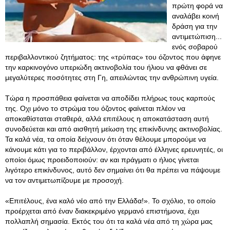
πρώτη φορά να
αναλάβει κοινή
δράση για την
αντιμετώπιση...
ενός σοβαρού
περιβαλλοντικού ζητήματος: της «τρύπας» του όζοντος που άφηνε
την καρκινογόνο υπεριώδη ακτινοβολία του ήλιου να φθάνει σε
μεγαλύτερες ποσότητες στη Γη, απειλώντας την ανθρώπινη υγεία.
Τώρα η προσπάθεια φαίνεται να αποδίδει πλήρως τους καρπούς
της. Οχι μόνο το στρώμα του όζοντος φαίνεται πλέον να
αποκαθίσταται σταθερά, αλλά επιτέλους η αποκατάσταση αυτή
συνοδεύεται και από αισθητή μείωση της επικίνδυνης ακτινοβολίας.
Τα καλά νέα, τα οποία δείχνουν ότι όταν θέλουμε μπορούμε να
κάνουμε κάτι για το περιβάλλον, έρχονται από έλληνες ερευνητές, οι
οποίοι όμως προειδοποιούν: αν και πράγματι ο ήλιος γίνεται
λιγότερο επικίνδυνος, αυτό δεν σημαίνει ότι θα πρέπει να πάψουμε
να τον αντιμετωπίζουμε με προσοχή.
«Επιτέλους, ένα καλό νέο από την Ελλάδα!»
. Το σχόλιο, το οποίο
προέρχεται από έναν διακεκριμένο γερμανό επιστήμονα, έχει
πολλαπλή σημασία. Εκτός του ότι τα καλά νέα από τη χώρα μας