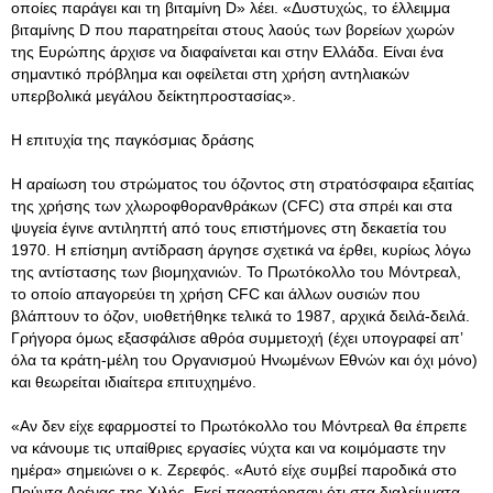
οποίες παράγει και τη βιταμίνη D» λέει. «Δυστυχώς, το έλλειμμα
βιταμίνης D που παρατηρείται στους λαούς των βορείων χωρών
της Ευρώπης άρχισε να διαφαίνεται και στην Ελλάδα. Είναι ένα
σημαντικό πρόβλημα και οφείλεται στη χρήση αντηλιακών
υπερβολικά μεγάλου δείκτηπροστασίας».
Η επιτυχία της παγκόσμιας δράσης
Η αραίωση του στρώματος του όζοντος στη στρατόσφαιρα εξαιτίας
της χρήσης των χλωροφθορανθράκων (CFC) στα σπρέι και στα
ψυγεία έγινε αντιληπτή από τους επιστήμονες στη δεκαετία του
1970. Η επίσημη αντίδραση άργησε σχετικά να έρθει, κυρίως λόγω
της αντίστασης των βιομηχανιών. Το Πρωτόκολλο του Μόντρεαλ,
το οποίο απαγορεύει τη χρήση CFC και άλλων ουσιών που
βλάπτουν το όζον, υιοθετήθηκε τελικά το 1987, αρχικά δειλά-δειλά.
Γρήγορα όμως εξασφάλισε αθρόα συμμετοχή (έχει υπογραφεί απ’
όλα τα κράτη-μέλη του Οργανισμού Ηνωμένων Εθνών και όχι μόνο)
και θεωρείται ιδιαίτερα επιτυχημένο.
«Αν δεν είχε εφαρμοστεί το Πρωτόκολλο του Μόντρεαλ θα έπρεπε
να κάνουμε τις υπαίθριες εργασίες νύχτα και να κοιμόμαστε την
ημέρα» σημειώνει ο κ. Ζερεφός. «Αυτό είχε συμβεί παροδικά στο
Πούντα Αρένας της Χιλής. Εκεί παρατήρησαν ότι στα διαλείμματα