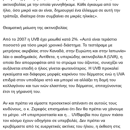
ακτινοβολίας με την οποία γεννηθήκαμε. Κάθε έγκαυμα από τον
ήλιο, όσο μικρό και αν είναι, δημιουργεί ένα έλλειμμα σε αυτή την
τράπεζα, ιδιαίτερα όταν συμβαίνει σε μικρές ηλικίες».
Θεαματική μείωση της ακτινοβολίας
Από το 2007 η UVB έχει μειωθεί κατά 2%. «Αυτό είναι τεράστιο
ποσοστό για τόσο μικρό χρονικό διάστημα. Το τεστάραμε με
μετρήσεις ακριβείας στον Καναδά, στην Ευρώπη και στην Ιαπωνία»
λέει ο ακαδημαϊκός. Αντίθετα, η υπεριώδης ακτινοβολία Α (UVA), η
οποία δεν απορροφάται από το στρώμα του όζοντος, συνεχίζει να
αυξάνεται επειδή ο ήλιος γίνεται φωτεινότερος. Η UVB προκαλεί
εγκαύματα και διάφορες μορφές καρκίνου του δέρματος ενώ η UVA
επιδρά στον υποδόριο ιστό και μπορεί να αλλάξει τη δομή του
κολλαγόνου και των ινών ελαστίνης του δέρματος, επιταχύνοντας
έτσι τη γήρανσή του.
Αν και πρέπει να είμαστε προσεκτικοί απέναντι σε αυτούς τους
κινδύνους, ο κ. Ζερεφός επισημαίνει ότι δεν θα πρέπει να χάνουμε
το μέτρο. «Η υπερπροστασία και η… UVBφοβία που έχουν πιάσει
τον κόσμο έχουν οδηγήσει σε υπερβολές. Δεν πρέπει να
κρυβόμαστε από τις ευεργετικές ακτίνες του ήλιου, η έκθεση στις