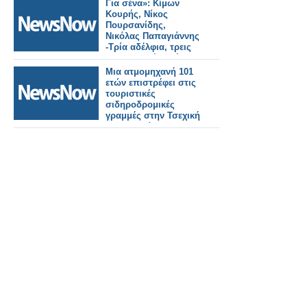
Για σένα»: Κίμων
Κουρής, Νίκος
Πουρσανίδης,
Νικόλας Παπαγιάννης
-Τρία αδέλφια, τρεις
διαφορετικές αλήθειες
!
Μια ατμομηχανή 101
ετών επιστρέφει στις
τουριστικές
σιδηροδρομικές
γραμμές στην Τσεχική
Δημοκρατία.