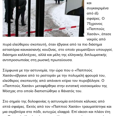
και
συγκεκριμένα
από έξι
σφαίρες. Ο
75χρονος
«Παππούς
Χασάν», έπεσε
νεκρός από
πυρά ελεύθερου σκοπευτή, όταν έβγαινε από τα πιο διάσημα
εστιατόρια καυκασιανής κουζίνας, στο οποίο γευματίζουν υπουργοί,
διάσημοι καλλιτέχνες, αλλά και μέλη της ελληνικής διπλωματικής
αντιπροσωπείας στη ρωσική πρωτεύουσα.
Σύμφωνα με την αστυνομία, την ώρα που ο «Παππούς
Χασάν»έβγαινε από το ρεστοράν με την πολυμελή φρουρά του,
ελεύθερος σκοπευτής από απέναντι κτίριο τον πυροβόλησε. Ο
«Παππούς Χασάν» μεταφέρθηκε στην εντατική νοσοκομείου της
Μόσχας στο οποίο διαπιστώθηκε ο θάνατός του.
Στο σημείο της δολοφονίας η αστυνομία εντόπισε κάλυκες από
επτά σφαίρες. Εκτός από τον «Παππού Χασάν» τραυματίστηκε και
μια σερβιτόρα στο πόδι, ευτυχώς ελαφρά. Επί είκοσι και πλέον έτη