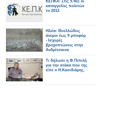
ΚΕΠΚΑ: Στις 9.401 οι
καταγγελίες πολιτών
το 2012
Ηλεία: Θυελλώδεις
άνεμοι έως 9 μποφόρ
- Ισχυρές
βροχοπτώσεις στην
Ανδρίτσαινα
Τι δήλωσε η Φ.Πιπιλή
για την ατάκα που της
είπε ο Η.Κασιδιάρης.