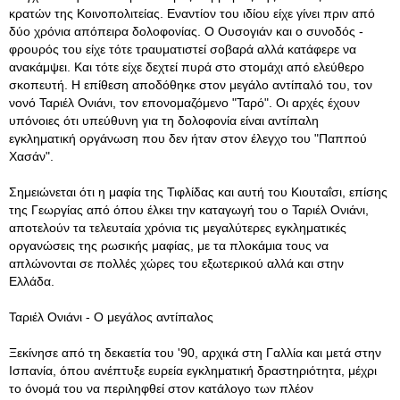
κρατών της Κοινοπολιτείας. Εναντίον του ιδίου είχε γίνει πριν από
δύο χρόνια απόπειρα δολοφονίας. Ο Ουσογιάν και ο συνοδός -
φρουρός του είχε τότε τραυματιστεί σοβαρά αλλά κατάφερε να
ανακάμψει. Και τότε είχε δεχτεί πυρά στο στομάχι από ελεύθερο
σκοπευτή. Η επίθεση αποδόθηκε στον μεγάλο αντίπαλό του, τον
νονό Ταριέλ Ονιάνι, τον επονομαζόμενο "Ταρό". Οι αρχές έχουν
υπόνοιες ότι υπεύθυνη για τη δολοφονία είναι αντίπαλη
εγκληματική οργάνωση που δεν ήταν στον έλεγχο του "Παππού
Χασάν".
Σημειώνεται ότι η μαφία της Τιφλίδας και αυτή του Κιουταΐσι, επίσης
της Γεωργίας από όπου έλκει την καταγωγή του ο Ταριέλ Ονιάνι,
αποτελούν τα τελευταία χρόνια τις μεγαλύτερες εγκληματικές
οργανώσεις της ρωσικής μαφίας, με τα πλοκάμια τους να
απλώνονται σε πολλές χώρες του εξωτερικού αλλά και στην
Ελλάδα.
Ταριέλ Ονιάνι - Ο μεγάλος αντίπαλος
Ξεκίνησε από τη δεκαετία του '90, αρχικά στη Γαλλία και μετά στην
Ισπανία, όπου ανέπτυξε ευρεία εγκληματική δραστηριότητα, μέχρι
το όνομά του να περιληφθεί στον κατάλογο των πλέον