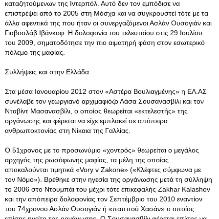
καταζητούμενων της Ιντερπόλ. Αυτό δεν τον εμπόδισε να
επιστρέψει από το 2005 στη Μόσχα και να συγκρουστεί τότε με τα
άλλα αφεντικά της που ήταν οι συνεργαζόμενοι Ασλάν Ουσογιάν και
Γιαβοσλάβ Ιβάνκοφ. Η δολοφονία του τελευταίου στις 29 Ιουλίου
του 2009, σηματοδότησε την πιο αιματηρή φάση στον εσωτερικό
πόλεμο της μαφίας.
Συλλήψεις και στην Ελλάδα
Στα μέσα Ιανουαρίου 2012 στον «Αστέρα Βουλιαγμένης» η ΕΛ.ΑΣ
συνέλαβε τον γεωργιανό αρχιμαφιόζο Λάσα Σουσανασβίλι και τον
Νταβίντ Μασανασβίλι, ο οποίος θεωρείται «εκτελεστής» της
οργάνωσης και φέρεται να είχε εμπλακεί σε απόπειρα
ανθρωποκτονίας στη Νίκαια της Γαλλίας.
Ο 51χρονος με το προσωνύμιο «χοντρός» θεωρείται ο μεγάλος
αρχηγός της ρωσόφωνης μαφίας, τα μέλη της οποίας
αποκαλούνται τιμητικά «Vory v Zakone» («Κλέφτες σύμφωνα με
τον Νόμο»). Βρέθηκε στην ηγεσία της οργάνωσης μετά τη σύλληψη
το 2006 στο Ντουμπάι του μέχρι τότε επικεφαλής Ζakhar Kalashov
και την απόπειρα δολοφονίας τον Σεπτέμβριο του 2010 εναντίον
του 74χρονου Ασλάν Ουσογιάν ή «παππού Χασάν» ο οποίος
επίσης ηγείτο της οργάνωσης. Ο Σουσανασβίλι φέρεται επίσης να