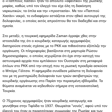
ο «Παππούς Χασάν» ήταν το απόλυτο «αφεντικό» της ρωσικής
μαφίας, καθώς υπό τον έλεγχό του είχε όλη τη διακίνηση
ναρκωτικών, τα όπλα και την «προστασία». Με τον «Παππού
Χασάν» νεκρό, το ενδιαφέρον εστιάζεται στον ηθικό αυτουργό της
δολοφονίας, ο οποίος εκτός απροόπτου θα τον διαδεχθεί και στην
ηγεσία.
Στο μεταξύ, η τουρκική εφημερίδα Zaman έγραψε χθες στην
ιστοσελίδα της ότι ο κουρδικής καταγωγής αρχιμαφιόζος
διατηρούσε στενές σχέσεις με το ΡΚΚ και πιθανότατα εξόπλιζε την
οργάνωση. Οι πληροφορίες βασίζονται στη μαρτυρία Ρώσου
δημοσιογράφου, ο οποίος ισχυρίζεται ότι έχει στην κατοχή του
αστυνομικά αρχεία που εμπλέκουν τον Ουσογιάν στη μεταφορά
όπλων στο ΡΚΚ από την εποχή που τη ρωσική προεδρία ασκούσε
ο Μπόρις Γέλτσιν. Η εφημερίδα συνέδεσε μάλιστα τη δολοφονία
του με τη μυστηριώδη δολοφονία των τριών ακτιβιστριών της
κουρδικής οργάνωσης στο Παρίσι την περασμένη εβδομάδα. Τα
θύματα αναμένεται να κηδευθούν σήμερα στη νοτιοανατολική
Τουρκία.
Ο 75χρονος αρχιμαφιόζος ήταν κουρδικής καταγωγής και
γεννήθηκε στην Τιφλίδα το 1937. Θεωρείται "νονός", αφού υπό τον
έλεγχό του ήταν οι περισσότερες συμμορίες της Ρωσίας και των