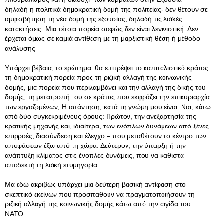
δηλαδή η πολιτικά δημοκρατική δομή της πολιτείας- δεν θέτουν σε
αμφισβήτηση τη νέα δομή της εξουσίας, δηλαδή τις λαϊκές
κατακτήσεις. Μια τέτοια πορεία σαφώς δεν είναι λενινιστική. Δεν
έρχεται όμως σε καμιά αντίθεση με τη μαρξιστική θέση ή μέθοδο
ανάλυσης.
Υπάρχει βέβαια, το ερώτημα: θα επιτρέψει το καπιταλιστικό κράτος
τη δημοκρατική πορεία προς τη ριζική αλλαγή της κοινωνικής
δομής, μια πορεία που περιλαμβάνει και την αλλαγή της δικής του
δομής, τη μετατροπή του σε κράτος που εκφράζει την επικυριαρχία
των εργαζομένων; Η απάντηση, κατά τη γνώμη μου είναι: Ναι, κάτω
από δύο συγκεκριμένους όρους: Πρώτον, την ανεξαρτησία της
κρατικής μηχανής και, ιδιαίτερα, των ενόπλων δυνάμεων από ξένες
επιρροές, διασύνδεση και έλεγχο – που μεταθέτουν το κέντρο των
αποφάσεων έξω από τη χώρα. Δεύτερον, την ύπαρξη ή την
ανάπτυξη κλίματος στις ένοπλες δυνάμεις, που να καθιστά
αποδεκτή τη λαϊκή ετυμηγορία.
Μα εδώ ακριβώς υπάρχει μια δεύτερη βασική αντίφαση στο
σκεπτικό εκείνων που προσπαθούν να πραγματοποιήσουν τη
ριζική αλλαγή της κοινωνικής δομής κάτω από την αιγίδα του
ΝΑΤΟ.