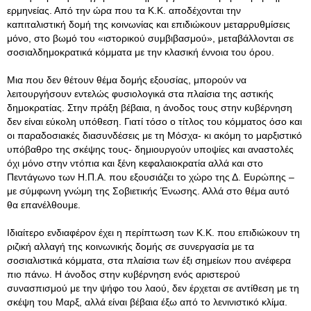
ερμηνείας. Από την ώρα που τα Κ.Κ. αποδέχονται την
καπιταλιστική δομή της κοινωνίας και επιδιώκουν μεταρρυθμίσεις
μόνο, στο βωμό του «ιστορικού συμβιβασμού», μεταβάλλονται σε
σοσιαλδημοκρατικά κόμματα με την κλασική έννοια του όρου.
Μια που δεν θέτουν θέμα δομής εξουσίας, μπορούν να
λειτουργήσουν εντελώς φυσιολογικά στα πλαίσια της αστικής
δημοκρατίας. Στην πράξη βέβαια, η άνοδος τους στην κυβέρνηση
δεν είναι εύκολη υπόθεση. Γιατί τόσο ο τίτλος του κόμματος όσο και
οι παραδοσιακές διασυνδέσεις με τη Μόσχα- κι ακόμη το μαρξιστικό
υπόβαθρο της σκέψης τους- δημιουργούν υποψίες και αναστολές
όχι μόνο στην ντόπια και ξένη κεφαλαιοκρατία αλλά και στο
Πεντάγωνο των Η.Π.Α. που εξουσιάζει το χώρο της Δ. Ευρώπης –
με σύμφωνη γνώμη της Σοβιετικής Ένωσης. Αλλά στο θέμα αυτό
θα επανέλθουμε.
Ιδιαίτερο ενδιαφέρον έχει η περίπτωση των Κ.Κ. που επιδιώκουν τη
ριζική αλλαγή της κοινωνικής δομής σε συνεργασία με τα
σοσιαλιστικά κόμματα, στα πλαίσια των έξι σημείων που ανέφερα
πιο πάνω. Η άνοδος στην κυβέρνηση ενός αριστερού
συνασπισμού με την ψήφο του λαού, δεν έρχεται σε αντίθεση με τη
σκέψη του Μαρξ, αλλά είναι βέβαια έξω από το λενινιστικό κλίμα.