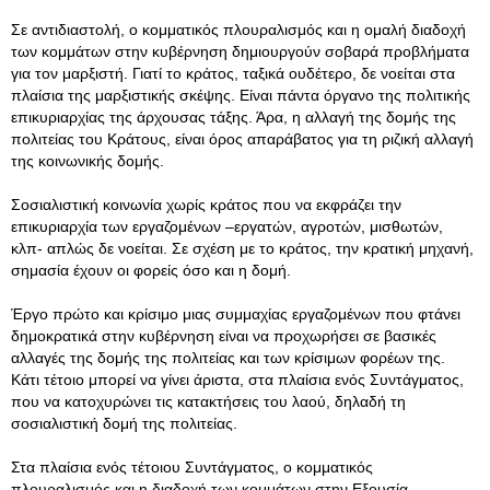
Σε αντιδιαστολή, ο κομματικός πλουραλισμός και η ομαλή διαδοχή
των κομμάτων στην κυβέρνηση δημιουργούν σοβαρά προβλήματα
για τον μαρξιστή. Γιατί το κράτος, ταξικά ουδέτερο, δε νοείται στα
πλαίσια της μαρξιστικής σκέψης. Είναι πάντα όργανο της πολιτικής
επικυριαρχίας της άρχουσας τάξης. Άρα, η αλλαγή της δομής της
πολιτείας του Κράτους, είναι όρος απαράβατος για τη ριζική αλλαγή
της κοινωνικής δομής.
Σοσιαλιστική κοινωνία χωρίς κράτος που να εκφράζει την
επικυριαρχία των εργαζομένων –εργατών, αγροτών, μισθωτών,
κλπ- απλώς δε νοείται. Σε σχέση με το κράτος, την κρατική μηχανή,
σημασία έχουν οι φορείς όσο και η δομή.
Έργο πρώτο και κρίσιμο μιας συμμαχίας εργαζομένων που φτάνει
δημοκρατικά στην κυβέρνηση είναι να προχωρήσει σε βασικές
αλλαγές της δομής της πολιτείας και των κρίσιμων φορέων της.
Κάτι τέτοιο μπορεί να γίνει άριστα, στα πλαίσια ενός Συντάγματος,
που να κατοχυρώνει τις κατακτήσεις του λαού, δηλαδή τη
σοσιαλιστική δομή της πολιτείας.
Στα πλαίσια ενός τέτοιου Συντάγματος, ο κομματικός
πλουραλισμός και η διαδοχή των κομμάτων στην Εξουσία –