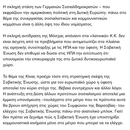
Η σκληρή στάση των Γερμανών Σοσιαλδημοκρατών – που
εκφράζουν την αμερικάνικη πολιτική στη Δυτική Ευρώπη- πάνω στο
θέμα της συνεργασίας σοσιαλιστικών και κομμουνιστικών
κομμάτων είναι η άλλη όψη του ίδιου νομίσματος.
Η σκληρή αντίδραση της Μόσχας απέναντι στα «λατινικά» Κ.Κ. δεν
είναι άσχετη από τα προβλήματα που αντιμετωπίζει στα πλαίσια
της ειρηνικής συνύπαρξης με τις ΗΠΑ και την ύφεση. Η Σοβιετική
Ένωση δεν επιθυμεί να δώσει στις ΗΠΑ την εντύπωση ότι
υπονομεύει την επικυριαρχία της στο ζωτικό δυτικοευρωπαϊκό
χώρο.
Το θέμα της Κίνας προέχει τόσο στη στρατηγική σκέψη της
Σοβιετικής Ένωσης, ώστε για τον ευρωπαϊκό χώρο η ύφεση
αποτελεί τον κύριο στόχο της. Βέβαια συντρέχουν και άλλοι λόγοι.
Η ανάπτυξη στη Δύση άλλων προτύπων σοσιαλισμού αποτελεί μια
έμμεση υπονόμευση –τουλάχιστο στο μέτρο που τα πρότυπα αυτά
θα βρουν απήχηση στις χώρες του Συμφώνου της Βαρσοβίας- του
ελέγχου της Σοβιετικής Ένωσης πάνω στο ανατολικό μπλοκ. Γιατί
δεν πρέπει να ξεχνάμε πώς η Σοβιετική Ένωση έχει υποστηρίξει
κομμουνιστικά κινήματα μόνο στο μέτρο που μπορεί να τα ελέγχει.