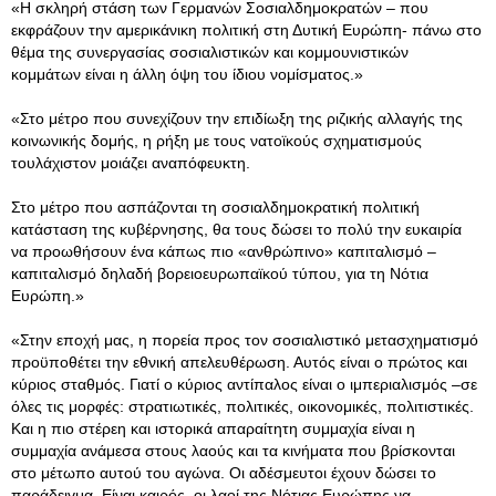
«Η σκληρή στάση των Γερμανών Σοσιαλδημοκρατών – που
εκφράζουν την αμερικάνικη πολιτική στη Δυτική Ευρώπη- πάνω στο
θέμα της συνεργασίας σοσιαλιστικών και κομμουνιστικών
κομμάτων είναι η άλλη όψη του ίδιου νομίσματος.»
«Στο μέτρο που συνεχίζουν την επιδίωξη της ριζικής αλλαγής της
κοινωνικής δομής, η ρήξη με τους νατοϊκούς σχηματισμούς
τουλάχιστον μοιάζει αναπόφευκτη.
Στο μέτρο που ασπάζονται τη σοσιαλδημοκρατική πολιτική
κατάσταση της κυβέρνησης, θα τους δώσει το πολύ την ευκαιρία
να προωθήσουν ένα κάπως πιο «ανθρώπινο» καπιταλισμό –
καπιταλισμό δηλαδή βορειοευρωπαϊκού τύπου, για τη Νότια
Ευρώπη.»
«Στην εποχή μας, η πορεία προς τον σοσιαλιστικό μετασχηματισμό
προϋποθέτει την εθνική απελευθέρωση. Αυτός είναι ο πρώτος και
κύριος σταθμός. Γιατί ο κύριος αντίπαλος είναι ο ιμπεριαλισμός –σε
όλες τις μορφές: στρατιωτικές, πολιτικές, οικονομικές, πολιτιστικές.
Και η πιο στέρεη και ιστορικά απαραίτητη συμμαχία είναι η
συμμαχία ανάμεσα στους λαούς και τα κινήματα που βρίσκονται
στο μέτωπο αυτού του αγώνα. Οι αδέσμευτοι έχουν δώσει το
παράδειγμα. Είναι καιρός, οι λαοί της Νότιας Ευρώπης να