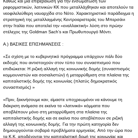
Καθώς και μια επιβεβαίωση για την ενσωμάτωση των
ρεφορμιστικών, λατινικών ΚΚ που μεταλλάχθηκαν και αποτελούν τα
νεοφιλελεύθερη ναυαρχίδα στο Νότο. Χαρακτηριστικό παράδειγμα η
στρατηγική της μεταλλαγμένης Κεντροαριστεράς του Μπερσάνι
στην Ιταλία που αποτελεί την «εναλλακτική» λύση στο πρώην
στέλεχος της Goldman Sach’s και Πρωθυπουργό Μόντι.
Α.) ΒΑΣΙΚΕΣ ΕΠΙΣΗΜΑΝΣΕΙΣ :
«Σε σχέση με το κυβερνητικό πρόγραμμα υπάρχουν πάλι δύο
εκδοχές που αντιστοιχούν στον τύπο του συνασπισμού που
επιδιώκεται: Η ριζική αλλαγή της κοινωνικής δομής (συνασπισμός
κομμουνιστών και σοσιαλιστών) ή μεταρρύθμιση στα πλαίσια της
καπιταλιστικής δομής της κοινωνίας (πλατύς δημοκρατικός
συνασπισμός) »
«Πριν, ξεκινήσουμε καν, είμαστε υποχρεωμένοι να κάνουμε τη
διάκριση ανάμεσα σε εκείνα τα «λατινικά» κόμματα που
αποβλέπουν μόνο στη μεταρρύθμιση στα πλαίσια της
καπιταλιστικής δομής και σε εκείνα που αποβλέπουν σε ριζική
αλλαγή της κοινωνικής δομής. Για την πρώτη κατηγορία δεν
δημιουργούνται σοβαρά προβλήματα ερμηνείας. Από την ώρα που
τα Κ.Κ. αποδέχονται την καπιταλιστική δομή της κοινωνίας και