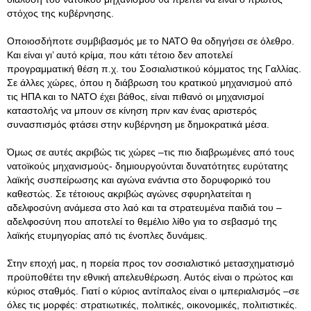
στόχος της κυβέρνησης.
Οποιοσδήποτε συμβιβασμός με το ΝΑΤΟ θα οδηγήσει σε όλεθρο.
Και είναι γι’ αυτό κρίμα, που κάτι τέτοιο δεν αποτελεί
προγραμματική θέση π.χ. του Σοσιαλιστικού κόμματος της Γαλλίας.
Σε άλλες χώρες, όπου η διάβρωση του κρατικού μηχανισμού από
τις ΗΠΑ και το ΝΑΤΟ έχει βάθος, είναι πιθανό οι μηχανισμοί
καταστολής να μπουν σε κίνηση πριν καν ένας αριστερός
συνασπισμός φτάσει στην κυβέρνηση με δημοκρατικά μέσα.
Όμως σε αυτές ακριβώς τις χώρες –τις πιο διαβρωμένες από τους
νατοϊκούς μηχανισμούς- δημιουργούνται δυνατότητες ευρύτατης
λαϊκής συσπείρωσης και αγώνα ενάντια στο δορυφορικό του
καθεστώς. Σε τέτοιους ακριβώς αγώνες σφυρηλατείται η
αδελφοσύνη ανάμεσα στο λαό και τα στρατευμένα παιδιά του –
αδελφοσύνη που αποτελεί το θεμέλιο λίθο για το σεβασμό της
λαϊκής ετυμηγορίας από τις ένοπλες δυνάμεις.
Στην εποχή μας, η πορεία προς τον σοσιαλιστικό μετασχηματισμό
προϋποθέτει την εθνική απελευθέρωση. Αυτός είναι ο πρώτος και
κύριος σταθμός. Γιατί ο κύριος αντίπαλος είναι ο ιμπεριαλισμός –σε
όλες τις μορφές: στρατιωτικές, πολιτικές, οικονομικές, πολιτιστικές.