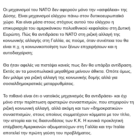
Οι μηχανισμοί του ΝΑΤΟ δεν αφορούν μόνο την «ασφάλεια» της
Δύσης. Είναι μηχανισμοί ελέγχου πάνω στον δυτικοευρωπαϊκό
χώρο. Και είναι μέσα στους στόχους αυτού του ελέγχου η
επικυριαρχία του αμερικάνικου πολυεθνικού κεφαλαίου στη Δυτική
Ευρώπη. Πώς θα αντιδράσει το ΝΑΤΟ στη ριζική αλλαγή της
κοινωνικής αλλαγής στη Γαλλία, ας πούμε, όταν συνέπεια του θα
είναι π.χ. η κοινωνικοποίηση των ξένων επιχειρήσεων και η
αυτοδιαχείριση;
Θα ήταν αφελές να πιστέψει κανείς πως δεν θα υπάρξει αντίδραση.
Εκτός αν τα μονοπωλιακά μεγαθήρια μείνουν άθικτα. Οπότε όμως,
δεν μιλάμε για ριζική αλλαγή της κοινωνικής δομής αλλά για
σοσιαλδημοκρατικές μεταρρυθμίσεις.
Το πιθανό είναι ότι ο νατοϊκός μηχανισμός θα αντιδράσει- και όχι
μόνο στην περίπτωση αριστερών συνασπισμών, που επιχειρούν τη
ριζική κοινωνική αλλαγή, αλλά ακόμη και των «δημοκρατικών»
συνασπισμών, στους οποίους συμμετέχουν κόμματα με τον τίτλο,
την ιστορία και τις διασυνδέσεις των Κ.Κ. Η κυνικά προκλητική
επέμβαση Αμερικανών αξιωματούχων στη Γαλλία και την Ιταλία
αποτελεί την πρώτη γεύση του προβλήματος.