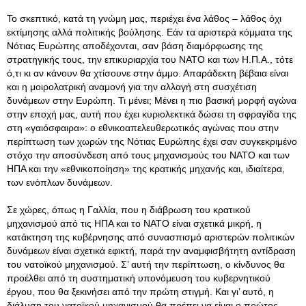
Το σκεπτικό, κατά τη γνώμη μας, περιέχει ένα λάθος – λάθος όχι
εκτίμησης αλλά πολιτικής βούλησης. Εάν τα αριστερά κόμματα της
Νότιας Ευρώπης αποδέχονται, σαν βάση διαμόρφωσης της
στρατηγικής τους, την επικυριαρχία του ΝΑΤΟ και των Η.Π.Α., τότε
ό,τι κι αν κάνουν θα χτίσουνε στην άμμο. Απαράδεκτη βέβαια είναι
και η μοιρολατρική αναμονή για την αλλαγή στη συσχέτιση
δυνάμεων στην Ευρώπη. Τι μένει; Μένει η πιο βασική μορφή αγώνα
στην εποχή μας, αυτή που έχει κυριολεκτικά δώσει τη σφραγίδα της
στη «γαιόσφαιρα»: ο εθνικοαπελευθερωτικός αγώνας που στην
περίπτωση των χωρών της Νότιας Ευρώπης έχει σαν συγκεκριμένο
στόχο την αποσύνδεση από τους μηχανισμούς του ΝΑΤΟ και των
ΗΠΑ και την «εθνικοποίηση» της κρατικής μηχανής και, ιδιαίτερα,
των ενόπλων δυνάμεων.
Σε χώρες, όπως η Γαλλία, που η διάβρωση του κρατικού
μηχανισμού από τις ΗΠΑ και το ΝΑΤΟ είναι σχετικά μικρή, η
κατάκτηση της κυβέρνησης από συνασπισμό αριστερών πολιτικών
δυνάμεων είναι σχετικά εφικτή, παρά την αναμφισβήτητη αντίδραση
του νατοϊκού μηχανισμού. Σ’ αυτή την περίπτωση, ο κίνδυνος θα
προέλθει από τη συστηματική υπονόμευση του κυβερνητικού
έργου, που θα ξεκινήσει από την πρώτη στιγμή. Και γι’ αυτό, η
διάλυση του νατοϊκού μηχανισμού θα πρέπει να είναι ο πρώτος