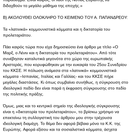
διδαχθούν το μεγάλο μάθημα της εποχής.»
Β) ΑΚΟΛΟΥΘΕΙ ΟΛΟΚΛΗΡΟ ΤΟ ΚΕΙΜΕΝΟ ΤΟΥ Α. ΠΑΠΑΝΔΡΕΟΥ:
Τα «λατινικά» κομμουνιστικά κόμματα και η δικτατορία του
προλεταριάτου.
Πάει καιρός τώρα που είχα δημοσιεύσει ένα άρθρο με τίτλο «Ο
Μαρξ, ο Λένιν και η δικτατορία του προλεταριάτου». Από τότε
συνέβησαν καταλυτικά γεγονότα στο χώρο της ευρωπαϊκής
Αριστεράς, που κορυφώθηκαν με την ευκαιρία του 25ου Συνεδρίου
του ΚΚΣΕ. Η πόλωση ανάμεσα στα «λατινικά» κομμουνιστικά
κόμματα –Ισπανίας, Ιταλίας και Γαλλίας- και του ΚΚΣΕ πήρε
μεγάλες διαστάσεις. Κι όπως συμβαίνει συνήθως, η σύγκρουση στο
ιδεολογικό πεδίο δεν είναι παρά η έκφραση σύγκρουσης στο πεδίο
της πολιτικής πράξης.
Όμως, μιας και το κεντρικό σημείο της ιδεολογικής σύγκρουσης
είναι η «δικτατορία του προλεταριάτου», το βρίσκω χρήσιμο να
επεκτείνω τη συλλογιστική του άρθρου μου στην τρέχουσα
ιδεολογική διαμάχη. Το θέμα δεν αφορά βέβαια μόνο τα Κ.Κ. της
Ευρώπης. Αφορά εξίσου και τα σοσιαλιστικά κόμματα, άσχετα