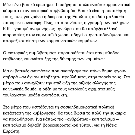
Μένει ένα βασικό ερώτημα: Τι οδήγησε τα «λατινικά» κομμουνιστικά
κόμματα στον «ιστορικό συμβιβασμό»; Βασικά είναι η πεποίθηση
τους, πώς για χρόνια η διαίρεση της Ευρώπης σε δύο μπλοκ θα
παραμείνει ανέπαφη. Πως, κατά συνέπεια, η γραμμή των σκληρών
Κ.Κ. –γραμμή αναμονής ως την ώρα που θα υπάρξει αλλαγή
ισορροπίας στον ευρωπαϊκό χώρο- οδηγεί στην αποδυνάμωση και
απομαζικοποίηση των κομμουνιστικών κομμάτων.
Ο «ιστορικός συμβιβασμός» παρουσιάζεται έτσι σαν μέθοδος
επιβίωσης και ανάπτυξης της δύναμης των κομμάτων.
Μα οι βασικές αντιφάσεις που αναφέραμε πιο πάνω δημιουργούν
σοβαρά –αν όχι ανυπέρβλητα- προβλήματα, στην πορεία τους. Στο
μέτρο που συνεχίζουν την επιδίωξη της ριζικής αλλαγής της
κοινωνικής δομής, η ρήξη με τους νατοϊκούς σχηματισμούς
τουλάχιστον μοιάζει αναπόφευκτη.
Στο μέτρο που ασπάζονται τη σοσιαλδημοκρατική πολιτική
κατάσταση της κυβέρνησης, θα τους δώσει το πολύ την ευκαιρία
να προωθήσουν ένα κάπως πιο «ανθρώπινο» καπιταλισμό –
καπιταλισμό δηλαδή βορειοευρωπαϊκού τύπου, για τη Νότια
Ευρώπη.