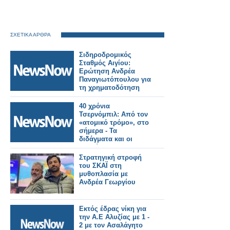
ΣΧΕΤΙΚΑ ΑΡΘΡΑ
Σιδηροδρομικός
Σταθμός Αιγίου:
Ερώτηση Ανδρέα
Παναγιωτόπουλου για
τη χρηματοδότηση
των
απαλλοτριώσεων.
40 χρόνια
Τσερνόμπιλ: Από τον
«ατομικό τρόμο», στο
σήμερα - Τα
διδάγματα και οι
αγωνίες του 2026
Στρατηγική στροφή
του ΣΚΑΪ στη
μυθοπλασία με
Ανδρέα Γεωργίου
Εκτός έδρας νίκη για
την Α.Ε Αλυζίας με 1 -
2 με τον Ασαλάγητο