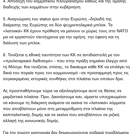
4. Αποδοχή του κομματικού πλουραλισμού καθώς και της ομαλής
διαδοχής των κομμάτων στην κυβέρνηση
5. Αναγνώριση του status quo στην Ευρώπη –δηλαδή της
διαίρεσης της Ευρώπης σε δύο ψυχροπολεμικά μπλοκ. Τα
«λατινικά» ΚΚ έχουν πρόθεση να μείνουν οι χώρες τους στο ΝΑΤΟ
μα να εργαστούν ταυτόχρονα για την ειρήνη, την ύφεση και τη
διάλυση των μπλοκ.
6. Τονίζεται η εθνική ταυτότητα των ΚΚ σε αντιδιαστολή με τον
«προλεταριακό διεθνισμό» - που στην πράξη σημαίνει έλεγχο από
τη Μόσχα. Και τονίζεται, επίσης, το δικαίωμα κάθε ΚΚ να επιλέγει τη
δικιά του πορεία προς τον κομμουνισμό –σε προσαρμογή προς τις
συγκεκριμένες ιστορικές συνθήκες στα πλαίσια των οποίων δρα.
Ας προσπαθήσουμε τώρα να αξιολογήσουμε αυτέ τις θέσεις σε
μαρξιστικά πλαίσια. Πριν, ξεκινήσουμε καν, είμαστε υποχρεωμένοι
να κάνουμε τη διάκριση ανάμεσα σε εκείνα τα «λατινικά» κόμματα
που αποβλέπουν μόνο στη μεταρρύθμιση στα πλαίσια της
καπιταλιστικής δομής και σε εκείνα που αποβλέπουν σε ριζική
αλλαγή της κοινωνικής δομής.
Για την πρώτη κατηγορία δεν δημιουργούνται σοβαρά προβλήματα