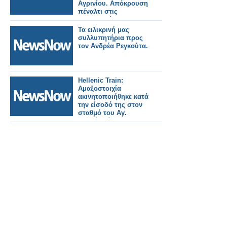
Αγρινίου. Απόκρουση
πέναλτι στις
καθυστερήσεις για
τον Ανδρέα Γιαννείο,
Τα ειλικρινή μας
που έδωσε την άνοδο
συλλυπητήρια προς
στη Β' κατηγορία από
τον Ανδρέα Ρεγκούτα.
σήμερα (video και
φωτογραφίες).
Hellenic Train:
Αμαξοστοιχία
ακινητοποιήθηκε κατά
την είσοδό της στον
σταθμό του Αγ.
Ανδρέα λόγω
αστοχίας υποδομής.