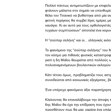
Πολλοί πάντως αντιμετωπίζουν με επιφύλ
φτάνουν μάλιστα στο σημείο να υπενθυμ
θέλει τον Τιτανικό να βυθίστηκε από μία 
φετινή περίγειος θα συμβεί λίγες ημέρες
ναυάγιο. Κι αν αυτό για τους ορθολογιστές
τυχαίων συμπτώσεων" αποτελεί ένα κορυφ
Η "σούπερ σελήνη" και οι... ελληνικές εκλο
Το φαινόμενο της "σούπερ σελήνης" του Μ
τον κόσμο για πιθανές φυσικές καταστροφέ
γιατί η 6η Μαΐου θεωρείται από πολλούς 
πολυαναμενόμενων βουλευτικών εκλογών
Κάτι τέτοιο όμως, προβληματίζει τους ασ
συνοδεύεται από κοινωνικές εξεγέρσεις, β
Ένα υπέροχο φαινόμενο άξιο παρατήρησ
Κλείνοντας θα επαναλάβουμε την άποψη τ
6ης Μαΐου θα έχει την επίδραση που έχουν
προσθέτουν πως θα μας χαρίσει ένα υπέρ