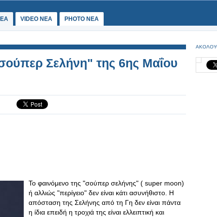
ΕΑ
VIDEO NEA
PHOTO NEA
ΑΚΟΛΟΥ
η "σούπερ Σελήνη" της 6ης Μαΐου
Το φαινόμενο της "σούπερ σελήνης" ( super moon)
ή αλλιώς "περίγειο" δεν είναι κάτι ασυνήθιστο. Η
απόσταση της Σελήνης από τη Γη δεν είναι πάντα
η ίδια επειδή η τροχιά της είναι ελλειπτική και