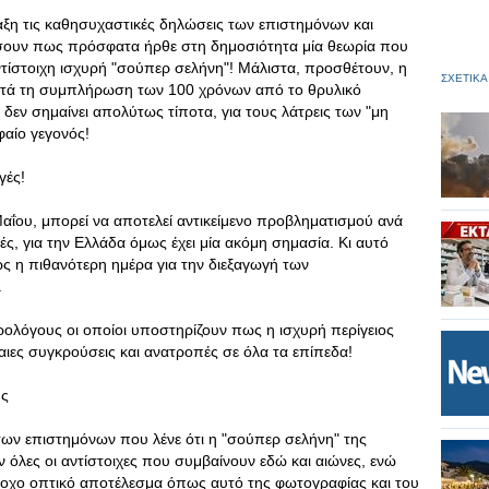
αξη τις καθησυχαστικές δηλώσεις των επιστημόνων και
ίσoυν πως πρόσφατα ήρθε στη δημοσιότητα μία θεωρία που
αντίστοιχη ισχυρή "σούπερ σελήνη"! Μάλιστα, προσθέτουν, η
ΣΧΕΤΙΚΑ
 μετά τη συμπλήρωση των 100 χρόνων από το θρυλικό
 δεν σημαίνει απολύτως τίποτα, για τους λάτρεις των "μη
αίο γεγονός!
γές!
αΐου, μπορεί να αποτελεί αντικείμενο προβληματισμού ανά
ς, για την Ελλάδα όμως έχει μία ακόμη σημασία. Κι αυτό
ως η πιθανότερη ημέρα για την διεξαγωγή των
.
τρολόγους οι οποίοι υποστηρίζουν πως η ισχυρή περίγειος
ίαιες συγκρούσεις και ανατροπές σε όλα τα επίπεδα!
ης
ων επιστημόνων που λένε ότι η "σούπερ σελήνη" της
 όλες οι αντίστοιχες που συμβαίνουν εδώ και αιώνες, ενώ
οχο οπτικό αποτέλεσμα όπως αυτό της φωτογραφίας και του