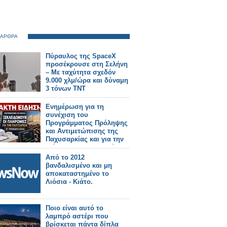
 ΑΡΘΡΑ
Πύραυλος της SpaceX
προσέκρουσε στη Σελήνη
– Με ταχύτητα σχεδόν
9.000 χλμ/ώρα και δύναμη
3 τόνων ΤΝΤ
Ενημέρωση για τη
συνέχιση του
Προγράμματος Πρόληψης
και Αντιμετώπισης της
Παχυσαρκίας και για την
εξόφληση των οφειλών
των μηνών Μαΐου και
Από το 2012
Ιουνίου
βανδαλισμένο και μη
αποκαταστημένο το
Λιόσια - Κιάτο.
Ποιο είναι αυτό το
λαμπρό αστέρι που
βρίσκεται πάντα δίπλα