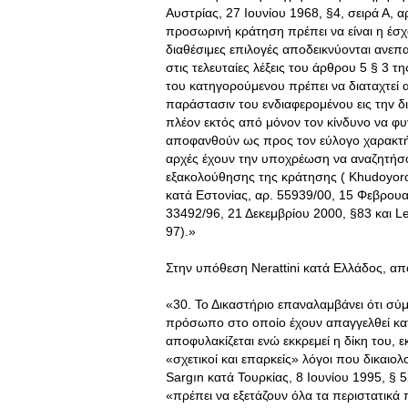
Αυστρίας, 27 Ιουνίου 1968, §4, σειρά Α, α
προσωρινή κράτηση πρέπει να είναι η έσχα
διαθέσιμες επιλογές αποδεικνύονται ανεπ
στις τελευταίες λέξεις του άρθρου 5 § 3
του κατηγορούμενου πρέπει να διαταχτεί 
παράστασιv τoυ εvδιαφερoμέvoυ εις τηv δ
πλέον εκτός από μόνον τον κίνδυνο να φυ
αποφανθούν ως προς τον εύλογο χαρακτήρ
αρχές έχουν την υποχρέωση να αναζητήσο
εξακολούθησης της κράτησης ( Khudoyoro
κατά Εστονίας, αρ. 55939/00, 15 Φεβρουαρί
33492/96, 21 Δεκεμβρίου 2000, §83 και Le
97).»
Στην υπόθεση Nerattini κατά Ελλάδος, από
«30. Το Δικαστήριο επαναλαμβάνει ότι σύ
πρόσωπο στο οποίο έχουν απαγγελθεί κατ
αποφυλακίζεται ενώ εκκρεμεί η δίκη του, ε
«σχετικοί και επαρκείς» λόγοι που δικαι
Sargın κατά Τουρκίας, 8 Ιουνίου 1995, § 5
«πρέπει να εξετάζουν όλα τα περιστατικ