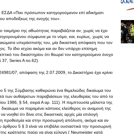
ς ΕΣΔΑ «Παv πρόσωπov κατηγoρoύµεvov επί αδικήµατι
ίµoυ απoδείξεως της εvoχής τoυ».
 τεκμήριο της αθωότητας παραβιάζεται αν, χωρίς να έχει
τηγορουμένου σύμφωνα με το νόμο, και, κυρίως, χωρίς να
δικαιώματα υπεράσπισής του, μία δικαστική απόφαση που τον
ος. Το ίδιο ισχύει ακόμα και αν δεν υπάρχει επίσημη
επτικό του δικαστηρίου ότι θεωρεί τον κατηγορούμενο ένοχο
 37, Series A no.62).
4981/07, απόφαση της 2.07.2009, το Δικαστήριο έχει κρίνει
ρο 5 της Σύμβασης καθιερώνει ένα θεμελιώδες δικαίωμα του
ά των αυθαίρετων παραβιάσεων της ελευθερίας του από το
ου 1986, § 54, σειρά Α αρ. 111). Η πεμπτουσία μάλιστα της
ο δικαίωμα να παραμένει κάποιος ελεύθερος εν αναμονή της
να νοηθεί ότι δίνει στις δικαστικές αρχές μία επιλογή
γη προθεσμία και στην προσωρινή απόλυση, ακόμα και αν
 άρθρου 5 § 3 είναι να επιβάλει ουσιαστικά την προσωρινή
ης κράτησης παύει να είναι εύλογη ( Neumeister κατά