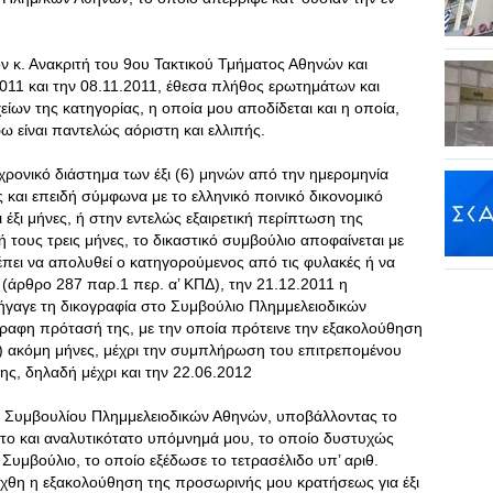
ν κ. Ανακριτή του 9ου Τακτικού Τμήματος Αθηνών και
2011 και την 08.11.2011, έθεσα πλήθος ερωτημάτων και
ίων της κατηγορίας, η οποία μου αποδίδεται και η οποία,
 είναι παντελώς αόριστη και ελλιπής.
ρονικό διάστημα των έξι (6) μηνών από την ημερομηνία
και επειδή σύμφωνα με το ελληνικό ποινικό δικονομικό
 έξι μήνες, ή στην εντελώς εξαιρετική περίπτωση της
τους τρεις μήνες, το δικαστικό συμβούλιο αποφαίνεται με
έπει να απολυθεί ο κατηγορούμενος από τις φυλακές ή να
(άρθρο 287 παρ.1 περ. α’ ΚΠΔ), την 21.12.2011 η
ήγαγε τη δικογραφία στο Συμβούλιο Πλημμελειοδικών
γραφη πρότασή της, με την οποία πρότεινε την εξακολούθηση
6) ακόμη μήνες, μέχρι την συμπλήρωση του επιτρεπομένου
της, δηλαδή μέχρι και την 22.06.2012
υ Συμβουλίου Πλημμελειοδικών Αθηνών, υποβάλλοντας το
ατο και αναλυτικότατο υπόμνημά μου, το οποίο δυστυχώς
μβούλιο, το οποίο εξέδωσε το τετρασέλιδο υπ’ αριθ.
άχθη η εξακολούθηση της προσωρινής μου κρατήσεως για έξι