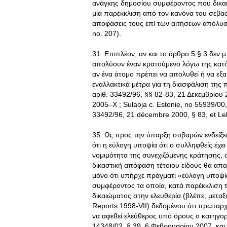
ανάγκης δημοσίου συμφέροντος που δικαι
μία παρέκκλιση από τον κανόνα του σεβασ
αποφάσεις τους επί των αιτήσεων απόλυσης
no. 207).
31. Επιπλέον, αν και το άρθρο 5 § 3 δεν μ
απολύουν έναν κρατούμενο λόγω της κατά
αν ένα άτομο πρέπει να απολυθεί ή να εξ
εναλλακτικά μέτρα για τη διασφάλιση της 
αριθ. 33492/96, §§ 82-83, 21 Δεκεμβρίου
2005–X ; Sulaoja c. Estonie, no 55939/00, 
33492/96, 21 décembre 2000, § 83, et Lel
35. Ως προς την ύπαρξη σοβαρών ενδείξε
ότι η εύλογη υποψία ότι ο συλληφθείς έχε
νομιμότητα της συνεχιζόμενης κράτησης, 
δικαστική απόφαση τέτοιου είδους θα απαι
μόνο ότι υπήρχε πράγματι «εύλογη υποψία
συμφέροντος τα οποία, κατά παρέκκλιση 
δικαιώματος στην ελευθερία (βλέπε, μεταξ
Reports 1998-VII) δεδομένου ότι πρωταρχ
να αφεθεί ελεύθερος υπό όρους ο κατηγορ
14348/02, § 39, 6 Φεβρουαρίου 2007, και