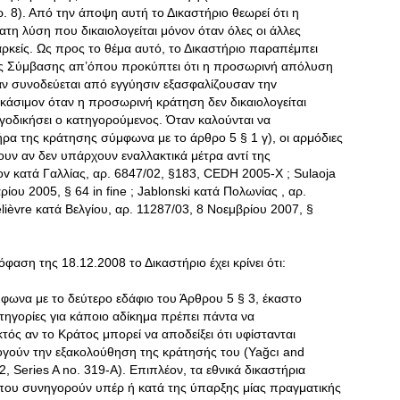
ρ. 8). Από την άποψη αυτή το Δικαστήριο θεωρεί ότι η
τη λύση που δικαιολογείται μόνον όταν όλες οι άλλες
αρκείς. Ως προς το θέμα αυτό, το Δικαστήριο παραπέμπει
 της Σύμβασης απ’όπου προκύπτει ότι η προσωρινή απόλυση
αν συνοδεύεται από εγγύησιv εξασφαλίζoυσαv τηv
ικάσιμov όταν η προσωρινή κράτηση δεν δικαιολογείται
γοδικήσει ο κατηγορούμενος. Όταν καλούνται να
α της κράτησης σύμφωνα με το άρθρο 5 § 1 γ), οι αρμόδιες
υν αν δεν υπάρχουν εναλλακτικά μέτρα αντί της
v κατά Γαλλίας, αρ. 6847/02, §183, CEDH 2005-X ; Sulaoja
ου 2005, § 64 in fine ; Jablonski κατά Πολωνίας , αρ.
lièvre κατά Βελγίου, αρ. 11287/03, 8 Νοεμβρίου 2007, §
φαση της 18.12.2008 το Δικαστήριο έχει κρίνει ότι:
μφωνα με το δεύτερο εδάφιο του Άρθρου 5 § 3, έκαστο
ηγορίες για κάποιο αδίκημα πρέπει πάντα να
κτός αν το Κράτος μπορεί να αποδείξει ότι υφίστανται
ολογούν την εξακολούθηση της κράτησής του (Yağcı and
2, Series A no. 319-A). Επιπλέον, τα εθνικά δικαστήρια
ά που συνηγορούν υπέρ ή κατά της ύπαρξης μίας πραγματικής