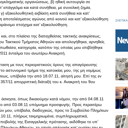
 εγκληματικής οργανώσεως, β) ηθική αυτουργία σε
 επάγγελμα και κατά συνήθεια, με συνολική ζημία,
) εξακολουθητική εκβίαση κατά συνήθεια και κατ’
ση αποτελέσματος αγώνος από κοινού και κατ’ εξακολούθηση
ΣΧΕΤΙΚΑ
παράνομο στοίχημα κατ’ εξακολούθηση.
 και, στο πλαίσιο της διαταχθείσας τακτικής ανακρίσεως,
9ου Τακτικού Τμήματος Αθηνών και απολογήθηκα, αρνηθείς
πωθείσα, κατηγορία, κατόπιν της οποίας μου επιβλήθηκε
2011 ένταλμα του ανωτέρω Ανακριτή.
ταση με τους περιοριστικούς όρους της απαγόρευσης
το αστυνομικό τμήμα της κατοικίας μου, της μη νομίμως
ως, υπέβαλα την από 18.07.11, αίτησή μου. Επί της εν
 357/11 απορριπτική διάταξή του κ. Ανακριτή του 9ου
ς άσκησα, όπως δικαιούμην κατά νόμον, την από 04.08.11
το από 03.08.11 υπόμνημα προσφυγής. Προς περαιτέρω
μών μου, υπέβαλα, διαδοχικώς, προς το Συμβούλιο Πλημ/κων
11.10.11, πλήρως τεκμηριωμένα, συμπληρωματικά,
υποβολής της Εισαγγελικής πρότασης, εκδόθηκε το υπ’
Πλημ/κων Αθηνών, το οποίο απέρριψε κατ’ ουσίαν την εν