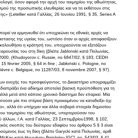
ολογεί, όσον αφορά την αρχή του τεκμηρίου της αθωότητας,
μού της προσωπικής ελευθερίας και να τα εκθέτουν στις
» (Letellier κατά Γαλλίας, 26 Ιουνίου 1991, § 35, Series A
πορεί να ερμηνευθεί ότι υποχρεώνει τις εθνικές αρχές να
στασης της υγείας του, ωστόσο όταν οι αρχές αποφασίζουν
ακολουθήσει η κράτησή του, υποχρεούνται να εξετάζουν
παρουσίας του στη δίκη (βλέπε Jablonski κατά Πολωνίας,
 2000, (Khudoyorov c. Russie, no 6847/02, § 183, CEDH
15 février 2005, § 64 in fine ; Jabłoński c. Pologne, no
ièvre c. Belgique, no 11287/03, 8 novembre 2007, § 97).
ων ενοχής του προσφεύγοντος, το Δικαστήριο υπογραμμίζει
ι διαπράξει ένα αδίκημα αποτελεί βασική προϋπόθεση για τη
αλλά μετά από κάποιο χρονικό διάστημα δεν επαρκεί. Μία
τούσε μία πιο στέρεα βάση προκειμένου να καταδείξει όχι
», αλλά ότι υπήρχαν και άλλα σοβαρά στοιχεία δημοσίου
του τεκμηρίου της αθωότητας, υπερτερούσαν του
ύ άλλων, Ι.Α. κατά Γαλλίας, 23 Σεπτεμβρίου1998, § 102,
ικός σκοπός του δεύτερου εδαφίου του άρθρου 5 § 3 είναι
ούμενος έως τη δίκη (βλέπε Garycki κατά Πολωνίας, αριθ.
 McKay κατά Ηνωμένου Βασιλείου [GC], no. 543/03, § 41,