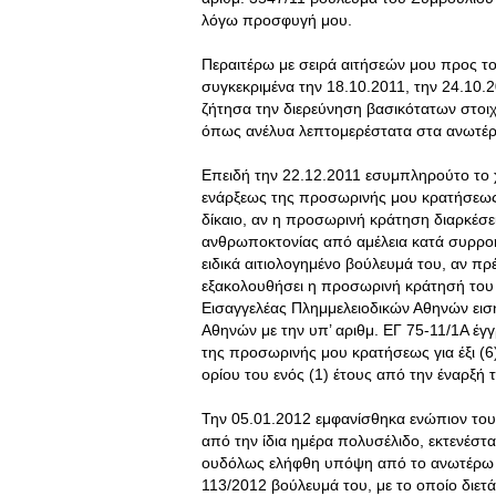
λόγω προσφυγή μου.
Περαιτέρω με σειρά αιτήσεών μου προς το
συγκεκριμένα την 18.10.2011, την 24.10.
ζήτησα την διερεύνηση βασικότατων στοιχε
όπως ανέλυα λεπτομερέστατα στα ανωτέρω
Επειδή την 22.12.2011 εσυμπληρούτο το χ
ενάρξεως της προσωρινής μου κρατήσεως 
δίκαιο, αν η προσωρινή κράτηση διαρκέσει
ανθρωποκτονίας από αμέλεια κατά συρροή 
ειδικά αιτιολογημένο βούλευμά του, αν πρ
εξακολουθήσει η προσωρινή κράτησή του 
Εισαγγελέας Πλημμελειοδικών Αθηνών εισ
Αθηνών με την υπ’ αριθμ. ΕΓ 75-11/1Α έγ
της προσωρινής μου κρατήσεως για έξι (
ορίου του ενός (1) έτους από την έναρξή 
Την 05.01.2012 εμφανίσθηκα ενώπιον το
από την ίδια ημέρα πολυσέλιδο, εκτενέστ
ουδόλως ελήφθη υπόψη από το ανωτέρω Συ
113/2012 βούλευμά του, με το οποίο διετ