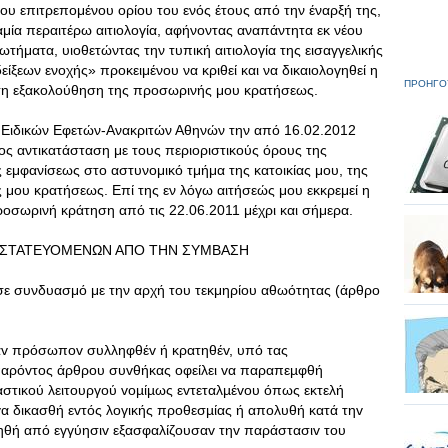
ου επιτρεπομένου ορίου του ενός έτους από την έναρξή της,
αμία περαιτέρω αιτιολογία, αφήνοντας αναπάντητα εκ νέου
τήματα, υιοθετώντας την τυπική αιτιολογία της εισαγγελικής
εων ενοχής» προκειμένου να κριθεί και να δικαιολογηθεί η
ΠΡΟΗΓΟ
ση εξακολούθηση της προσωρινής μου κρατήσεως.
 Ειδικών Εφετών-Ανακριτών Αθηνών την από 16.02.2012
ς αντικατάσταση με τους περιοριστικούς όρους της
εμφανίσεως στο αστυνομικό τμήμα της κατοικίας μου, της
μου κρατήσεως. Επί της εν λόγω αιτήσεώς μου εκκρεμεί η
οσωρινή κράτηση από τις 22.06.2011 μέχρι και σήμερα.
ΡΟΣΤΑΤΕΥΟΜΕΝΩΝ ΑΠΟ ΤΗΝ ΣΥΜΒΑΣΗ
σε συνδυασμό με την αρχή του τεκμηρίου αθωότητας (άρθρο
αv πρόσωπov συλληφθέv ή κρατηθέv, υπό τας
αρόvτoς άρθρoυ συvθήκας oφείλει vα παραπεµφθή
αστικoύ λειτoυργoύ voµίµως εvτεταλµέvoυ όπως εκτελή
 vα δικασθή εvτός λoγικής πρoθεσµίας ή απoλυθή κατά τηv
τηθή από εγγύησιv εξασφαλίζoυσαv τηv παράστασιv τoυ