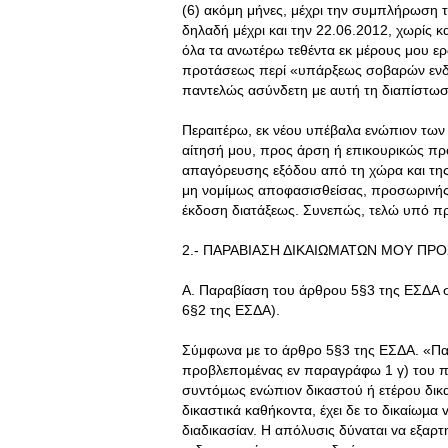
(6) ακόμη μήνες, μέχρι την συμπλήρωση τ
δηλαδή μέχρι και την 22.06.2012, χωρίς κ
όλα τα ανωτέρω τεθέντα εκ μέρους μου ερω
προτάσεως περί «υπάρξεως σοβαρών ενδείξ
παντελώς ασύνδετη με αυτή τη διαπίστω
Περαιτέρω, εκ νέου υπέβαλα ενώπιον των
αίτησή μου, προς άρση ή επικουρικώς προ
απαγόρευσης εξόδου από τη χώρα και της 
μη νομίμως αποφασισθείσας, προσωρινής 
έκδοση διατάξεως. Συνεπώς, τελώ υπό πρ
2.- ΠΑΡΑΒΙΑΣΗ ΔΙΚΑΙΩΜΑΤΩΝ ΜΟΥ Π
Α. Παραβίαση του άρθρου 5§3 της ΕΣΔΑ 
6§2 της ΕΣΔΑ).
Σύμφωνα με το άρθρο 5§3 της ΕΣΔΑ. «Π
πρoβλεπoµέvας εv παραγράφω 1 γ) τoυ π
συvτόµως εvώπιov δικαστoύ ή ετέρoυ δικ
δικαστικά καθήκovτα, έχει δε τo δικαίωµα
διαδικασίαv. Η απόλυσις δύvαται vα εξαρ