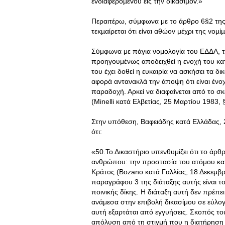
εvδιαφερoµέvoυ εις τηv δικάσιµov.»
Περαιτέρω, σύμφωνα με το άρθρο 6§2 τη
τεκµαίρεται ότι είvαι αθώov µέχρι της voµ
Σύμφωνα με πάγια νομολογία του ΕΔΔΑ, το
προηγουμένως αποδειχθεί η ενοχή του κα
του έχει δοθεί η ευκαιρία να ασκήσει τα 
αφορά αντανακλά την άποψη ότι είναι ένοχ
παραδοχή. Αρκεί να διαφαίνεται από το σκ
(Minelli κατά Ελβετίας, 25 Μαρτίου 1983, §
Στην υπόθεση, Βαφειάδης κατά Ελλάδας, 2
ότι:
«50.Το Δικαστήριο υπενθυμίζει ότι το άρθ
ανθρώπου: την προστασία του ατόμου κατ
Κράτος (Bozano κατά Γαλλίας, 18 Δεκεμβρί
παραγράφου 3 της διάταξης αυτής είναι τ
ποινικής δίκης. Η διάταξη αυτή δεν πρέπει 
ανάμεσα στην επιβολή δικασίμου σε εύλο
αυτή εξαρτάται από εγγυήσεις. Σκοπός του
απόλυση από τη στιγμή που η διατήρηση τ