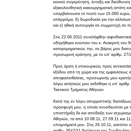
κοινού συγκρότηση, ένταξη και διεύθυνση
εξακολουθητική κακουργηματική απάτη κατ’
υπερβαίνουσα το ποσό των 15.000 ευρώ, γ
επάγγελμα, δ) δωροδοκία για την αλλοίω
και ε) ηθική αυτουργία σε συμμετοχή σε 
Στις 22.06.2011 συνελήφθην αιφνιδιαστικά
οδηγήθηκα ενώπιον του κ. Ανακριτή του 
κατηγορηματικώς την, σε βάρος μου διατυ
προσωρινή κράτηση, με το υπ’ αριθμ. 27/
Προς άρση ή επικουρικώς προς αντικατάσ
εξόδου από τη χώρα και της εμφανίσεως σ
αποφασισθείσας, προσωρινής μου κρατήσε
λόγω αιτήσεώς μου εκδόθηκε η υπ’ αριθμ.
Τακτικού Τμήματος Αθηνών.
Κατά της εν λόγω απορριπτικής διατάξεω
προσφυγή μου, η οποία συνοδευόταν με 
υποστήριξη δε και απόδειξη των ισχυρισ
Αθηνών, τα από 10.08.11, 27.09.11 και 
υπομνήματά μου. Στις 26.10.11, κατόπιν 
αριθμ. 3547/11 βούλευμα του Συμβουλίου 