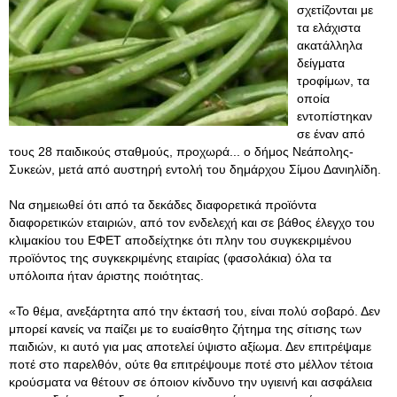
σχετίζονται με
τα ελάχιστα
ακατάλληλα
δείγματα
τροφίμων, τα
οποία
εντοπίστηκαν
σε έναν από
τους 28 παιδικούς σταθμούς, προχωρά... ο δήμος Νεάπολης-
Συκεών, μετά από αυστηρή εντολή του δημάρχου Σίμου Δανιηλίδη.
Να σημειωθεί ότι από τα δεκάδες διαφορετικά προϊόντα
διαφορετικών εταιριών, από τον ενδελεχή και σε βάθος έλεγχο του
κλιμακίου του ΕΦΕΤ αποδείχτηκε ότι πλην του συγκεκριμένου
προϊόντος της συγκεκριμένης εταιρίας (φασολάκια) όλα τα
υπόλοιπα ήταν άριστης ποιότητας.
«Το θέμα, ανεξάρτητα από την έκτασή του, είναι πολύ σοβαρό. Δεν
μπορεί κανείς να παίζει με το ευαίσθητο ζήτημα της σίτισης των
παιδιών, κι αυτό για μας αποτελεί ύψιστο αξίωμα. Δεν επιτρέψαμε
ποτέ στο παρελθόν, ούτε θα επιτρέψουμε ποτέ στο μέλλον τέτοια
κρούσματα να θέτουν σε όποιον κίνδυνο την υγιεινή και ασφάλεια