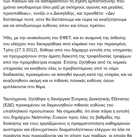
των παιδιών και να διαταράσσουν τη σχέση εμπιστοσύνης που
χρόνια οικοδομούμε όλοι μαζί με σκληρούς αγώνες και μεγάλες
προσπάθειες», τονίζει ο κ.Δανιηλίδης, και προσθέτει: «Δεν
διστάσαμε ποτέ, ούτε θα διστάσουμε και τώρα να αναζητήσουμε
και να αποδώσουμε ευθύνες όπου και όπως πρέπει».
Ήδη, με την ανακοίνωση του ΕΦΕΤ, και εν αναμονή της έκθεσης
του ελέγχου που διενεργήθηκε από κλιμάκιό του την περασμένη
Τρίτη (27.3.2012), δόθηκε από τον δήμαρχο εντολή στις υπηρεσίες
να προχωρήσουν στην άμεση διακοπή της τροφοδοσίας τροφίμων
από την προμηθεύτρια εταιρία. Επίσης ζητήθηκε από τις νομικές
υπηρεσίες να κινηθούν όλες οι προβλεπόμενες από το νόμο
διαδικασίες προκειμένου να ασκηθεί αγωγή κατά της εταιρίας και να
αναζητηθούν ακόμη και οι πιθανές ποινικές ευθύνες όσων
εμπλέκονται στο θέμα.
Ταυτόχρονα, ζητήθηκε η διενέργεια Ένορκης Διοικητικής Εξέτασης
(ΕΔΕ) προκειμένου να διερευνηθούν πιθανές ευθύνες του
υπαλληλικού προσωπικού. Να σημειωθεί, ότι είναι πάγια η εντολή
του δημάρχου Νεάπολης-Συκεών προς όλες τις βαθμίδες της
διοίκησης και τους εργαζόμενους η πραγματοποίηση καθημερινών
αυστηρών και εξονυχιστικών δειγματοληπτικών ελέγχων σε όλα τα
προϊόντα που προορίζονται για τη σίτιση των παιδιών, οι οποίοι θα