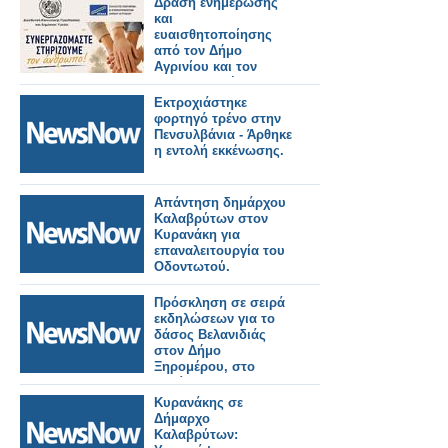
Δράση ενημέρωσης
και
ευαισθητοποίησης
από τον Δήμο
Αγρινίου και τον
ΣΕΕΔΑ με μήνυμα
«Συνεργαζόμαστε –
Εκτροχιάστηκε
Στηρίζουμε τον
φορτηγό τρένο στην
άνθρωπο»
Πενσυλβάνια - Άρθηκε
η εντολή εκκένωσης.
Απάντηση δημάρχου
Καλαβρύτων στον
Κυρανάκη για
επαναλειτουργία του
Οδοντωτού.
Πρόσκληση σε σειρά
εκδηλώσεων για το
δάσος Βελανιδιάς
στον Δήμο
Ξηρομέρου, στο
πλαίσιο του
Eυρωπαϊκού
Κυρανάκης σε
Συμφώνου για το
Δήμαρχο
Κλίμα.
Καλαβρύτων: