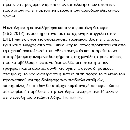
πρέπει να προχωρούν άμεσα στον αποκλεισμό των ύποπτων
ποσοτήτων και την άμεση ενημέρωση των αρμόδιων ελεγκτικών
αρχών.
Η εντολή αυτή επαναλήφθηκε και την περασμένη Δευτέρα
(26.3.2012) με αυστηρό τόνο, με ταυτόχρονη καταγγελία στον
ΕΦΕΤ για τις ύποπτες συσκευασίες τροφίμων, βάσει της οποίας
έγινε και ο έλεγχος από τον Ενιαίο Φορέα, όπως προκύπτει και από
τη σχετική ανακοίνωσή του. «Είναι αναγκαίο και απαραίτητο να
αποτρέψουμε φαινόμενα δυσφήμησης της μεγάλης προσπάθειας
που καταβάλλουμε ώστε να διασφαλίζεται η ποιότητα των
τροφίμων και οι άριστες συνθήκες υγιεινής στους δημοτικούς
σταθμούς. Τονίζω ιδιαίτερα ότι η εντολή αυτή αφορά το σύνολο του
προσωπικού και της διοίκησης των παιδικών σταθμών,
επισημαίνω, δε, ότι δεν θα υπάρχει καμιά ανοχή σε περιπτώσεις
αδιαφορίας ή παράλειψης της εντολής», ανέφερε μεταξύ άλλων
στην εντολή του ο κ.Δανιηλίδης.
Tromaktiko