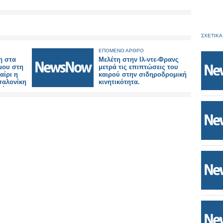
ΣΧΕΤΙΚΑ
ΕΠΟΜΕΝΟ ΑΡΘΡΟ
η στα
Μελέτη στην Ιλ-ντε-Φρανς
μου στη
μετρά τις επιπτώσεις του
αίρι η
καιρού στην σιδηροδρομική
σαλονίκη
κινητικότητα.
είας.