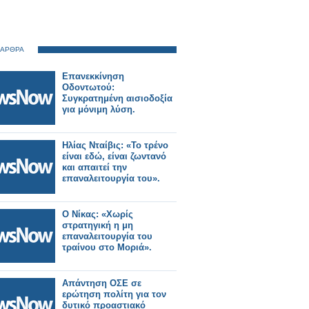
 ΑΡΘΡΑ
Επανεκκίνηση
Οδοντωτού:
Συγκρατημένη αισιοδοξία
για μόνιμη λύση.
Ηλίας Νταίβις: «Το τρένο
είναι εδώ, είναι ζωντανό
και απαιτεί την
επαναλειτουργία του».
Ο Νίκας: «Χωρίς
στρατηγική η μη
επαναλειτουργία του
τραίνου στο Μοριά».
Απάντηση ΟΣΕ σε
ερώτηση πολίτη για τον
δυτικό προαστιακό