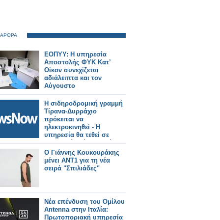
 ΑΡΘΡΑ
ΕΟΠΥΥ: Η υπηρεσία
Αποστολής ΦΥΚ Κατ’
Οίκον συνεχίζεται
αδιάλειπτα και τον
Αύγουστο
Η σιδηροδρομική γραμμή
Τίρανα-Δυρράχιο
πρόκειται να
ηλεκτροκινηθεί - Η
υπηρεσία θα τεθεί σε
λειτουργία μέχρι το τέλος
του 2027.
Ο Γιάννης Κουκουράκης
μένει ΑΝΤ1 για τη νέα
σειρά "Σπιλιάδες"
Νέα επένδυση του Ομίλου
Antenna στην Ιταλία:
Πρωτοποριακή υπηρεσία