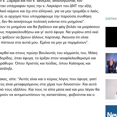
 κ. Σαμαρά και τον κ. Βενιζέλο, αιτιολογώντας τον
όταν υπέγραψαν προς την κ. Λαγκάρντ του ΔΝΤ την εξής
κό κείμενο και όχι στο ελληνικό, για να μην τρομάξει ο λαός,
είς οι αρχηγοί που υπογράφουμε την παρούσα συνθήκη
ΣΧΕΤΙΚΑ
 δεν θα ασκήσουμε πολιτική ενάντια στο μνημόνιο".
ουν το μνημόνιο και θα βγάλουν και φέιγ βολάν να μοιράσουν
ους παρακολουθήσω και γι' αυτό έφυγα. Να γυρίσω από εκεί
ς ψάξουν να βρουν άλλους παρτενέρ. Άκουσα ότι είναι
 πίστευα στα αυτιά μου. Εμένα να μην με περιμένουν".
φερθεί και στους πρώην Βουλευτές του κόμματός του, Μάκη
Βορίδης, όταν έφυγα, το έριξαν στον νεοφιλελευθερισμό και
ράθυρο. Όπου Χριστός και Ιούδας, όπου Καίσαρας και
ατέληξε.
ς, είπε: "Αυτός είναι και ο κύριος λόγος που έφυγα, γιατί
τος είναι μεταφερόμενος στα χέρια των δανειστών. Και αυτό
διό τους εξάλλου. Και τους το είπα μέσα εκεί και μου λέγαν θα
ούν να αντιμετωπίσουν τις καταστάσεις, φοβούνται και ο