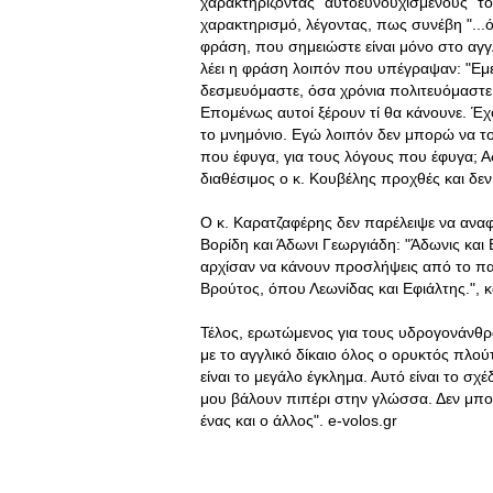
χαρακτηρίζοντας "αυτοευνουχισμένους" τον
χαρακτηρισμό, λέγοντας, πως συνέβη "...
φράση, που σημειώστε είναι μόνο στο αγγλι
λέει η φράση λοιπόν που υπέγραψαν: "Εμ
δεσμευόμαστε, όσα χρόνια πολιτευόμαστε,
Επομένως αυτοί ξέρουν τί θα κάνουνε. Έχ
το μνημόνιο. Εγώ λοιπόν δεν μπορώ να τ
που έφυγα, για τους λόγους που έφυγα; Α
διαθέσιμος ο κ. Κουβέλης προχθές και δεν
Ο κ. Καρατζαφέρης δεν παρέλειψε να ανα
Βορίδη και Άδωνι Γεωργιάδη: "Άδωνις και 
αρχίσαν να κάνουν προσλήψεις από το πα
Βρούτος, όπου Λεωνίδας και Εφιάλτης.", κ
Τέλος, ερωτώμενος για τους υδρογονάνθρακε
με το αγγλικό δίκαιο όλος ο ορυκτός πλού
είναι το μεγάλο έγκλημα. Αυτό είναι το σχέ
μου βάλουν πιπέρι στην γλώσσα. Δεν μπορ
ένας και ο άλλος". e-volos.gr