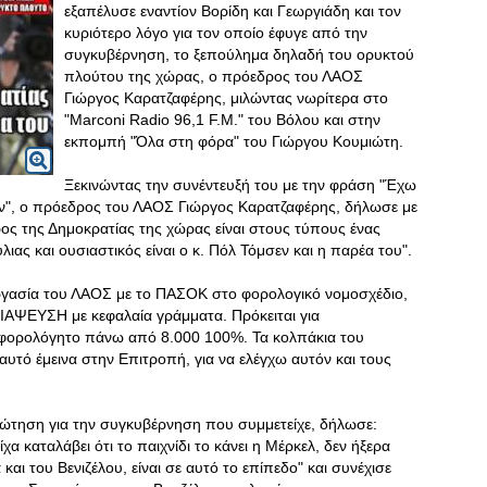
εξαπέλυσε εναντίον Βορίδη και Γεωργιάδη και τον
κυριότερο λόγο για τον οποίο έφυγε από την
συγκυβέρνηση, το ξεπούλημα δηλαδή του ορυκτού
πλούτου της χώρας, ο πρόεδρος του ΛΑΟΣ
Γιώργος Καρατζαφέρης, μιλώντας νωρίτερα στο
"Marconi Radio 96,1 F.M." του Βόλου και στην
εκπομπή "Όλα στη φόρα" του Γιώργου Κουμιώτη.
Ξεκινώντας την συνέντευξή του με την φράση "Έχω
ών", ο πρόεδρος του ΛΑΟΣ Γιώργος Καρατζαφέρης, δήλωσε με
ος της Δημοκρατίας της χώρας είναι στους τύπους ένας
λιας και ουσιαστικός είναι ο κ. Πόλ Τόμσεν και η παρέα του".
εργασία του ΛΑΟΣ με το ΠΑΣΟΚ στο φορολογικό νομοσχέδιο,
ΙΑΨΕΥΣΗ με κεφαλαία γράμματα. Πρόκειται για
αφορολόγητο πάνω από 8.000 100%. Τα κολπάκια του
 αυτό έμεινα στην Επιτροπή, για να ελέγχω αυτόν και τους
ρώτηση για την συγκυβέρνηση που συμμετείχε, δήλωσε:
 καταλάβει ότι το παιχνίδι το κάνει η Μέρκελ, δεν ήξερα
αι του Βενιζέλου, είναι σε αυτό το επίπεδο" και συνέχισε