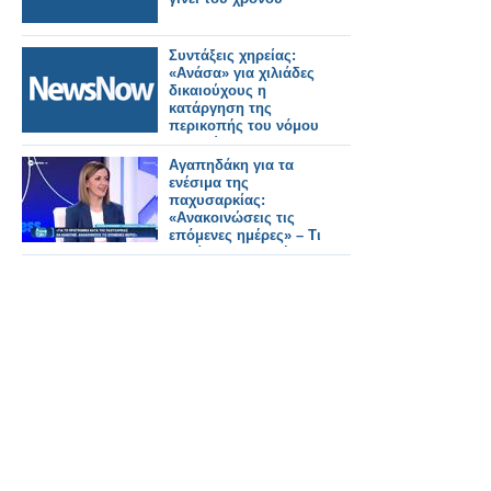
Συντάξεις χηρείας:
«Ανάσα» για χιλιάδες
δικαιούχους η
κατάργηση της
περικοπής του νόμου
Κατρούγκαλου –
Παραδείγματα.
Αγαπηδάκη για τα
ενέσιμα της
παχυσαρκίας:
«Ανακοινώσεις τις
επόμενες ημέρες» – Τι
θα γίνει με τους ήδη
ενταγμένους
δικαιούχους (video)