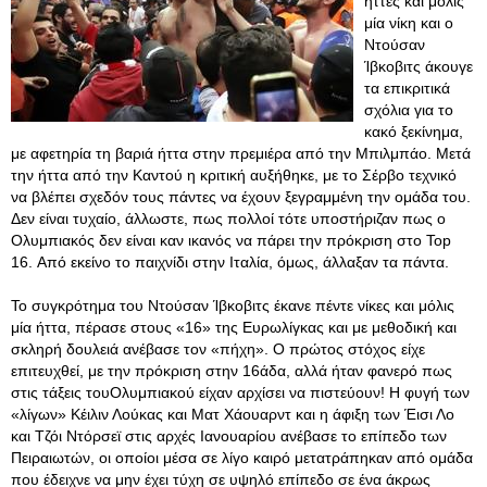
ήττες και μόλις
μία νίκη και ο
Ντούσαν
Ίβκοβιτς άκουγε
τα επικριτικά
σχόλια για το
κακό ξεκίνημα,
με αφετηρία τη βαριά ήττα στην πρεμιέρα από την Μπιλμπάο. Μετά
την ήττα από την Καντού η κριτική αυξήθηκε, με το Σέρβο τεχνικό
να βλέπει σχεδόν τους πάντες να έχουν ξεγραμμένη την ομάδα του.
Δεν είναι τυχαίο, άλλωστε, πως πολλοί τότε υποστήριζαν πως ο
Ολυμπιακός δεν είναι καν ικανός να πάρει την πρόκριση στο Top
16. Από εκείνο το παιχνίδι στην Ιταλία, όμως, άλλαξαν τα πάντα.
Το συγκρότημα του Ντούσαν Ίβκοβιτς έκανε πέντε νίκες και μόλις
μία ήττα, πέρασε στους «16» της Ευρωλίγκας και με μεθοδική και
σκληρή δουλειά ανέβασε τον «πήχη». Ο πρώτος στόχος είχε
επιτευχθεί, με την πρόκριση στην 16άδα, αλλά ήταν φανερό πως
στις τάξεις τουΟλυμπιακού είχαν αρχίσει να πιστεύουν! Η φυγή των
«λίγων» Κέιλιν Λούκας και Ματ Χάουαρντ και η άφιξη των Έισι Λο
και Τζόι Ντόρσεϊ στις αρχές Ιανουαρίου ανέβασε το επίπεδο των
Πειραιωτών, οι οποίοι μέσα σε λίγο καιρό μετατράπηκαν από ομάδα
που έδειχνε να μην έχει τύχη σε υψηλό επίπεδο σε ένα άκρως