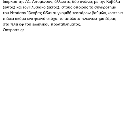
διάρκεια της Α1. Απομένουν, άλλωστε, δύο αγώνες με την Καβάλα
(εντός) και τονΗλυσιακό (εκτός), στους οποίους το συγκρότημα
του Ντούσαν Ίβκοβιτς θέλει συγκομιδή τεσσάρων βαθμών, ώστε να
πιάσει ακόμα ένα φετινό στόχο: το απόλυτο πλεονέκτημα έδρας
στα πλέι οφ του ελληνικού πρωταθλήματος.
Onsports.gr