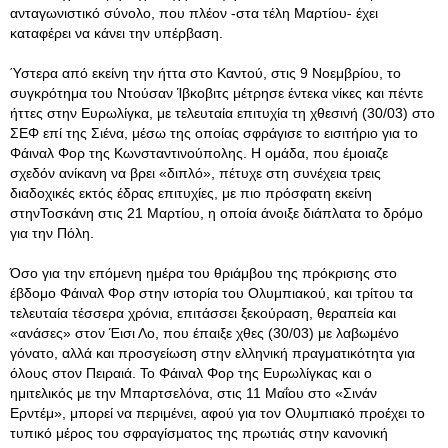
ανταγωνιστικό σύνολο, που πλέον -στα τέλη Μαρτίου- έχει
καταφέρει να κάνει την υπέρβαση.
Ύστερα από εκείνη την ήττα στο Καντού, στις 9 Νοεμβρίου, το
συγκρότημα του Ντούσαν Ίβκοβιτς μέτρησε έντεκα νίκες και πέντε
ήττες στην Ευρωλίγκα, με τελευταία επιτυχία τη χθεσινή (30/03) στο
ΣΕΦ επί της Σιένα, μέσω της οποίας σφράγισε το εισιτήριο για το
Φάιναλ Φορ της Κωνσταντινούπολης. Η ομάδα, που έμοιαζε
σχεδόν ανίκανη να βρει «διπλό», πέτυχε στη συνέχεια τρεις
διαδοχικές εκτός έδρας επιτυχίες, με πιο πρόσφατη εκείνη
στηνΤοσκάνη στις 21 Μαρτίου, η οποία άνοιξε διάπλατα το δρόμο
για την Πόλη.
Όσο για την επόμενη ημέρα του θριάμβου της πρόκρισης στο
έβδομο Φάιναλ Φορ στην ιστορία του Ολυμπιακού, και τρίτου τα
τελευταία τέσσερα χρόνια, επιτάσσει ξεκούραση, θεραπεία και
«ανάσες» στον Έισι Λο, που έπαιξε χθες (30/03) με λαβωμένο
γόνατο, αλλά και προσγείωση στην ελληνική πραγματικότητα για
όλους στον Πειραιά. Το Φάιναλ Φορ της Ευρωλίγκας και ο
ημιτελικός με την Μπαρτσελόνα, στις 11 Μαΐου στο «Σινάν
Ερντέμ», μπορεί να περιμένει, αφού για τον Ολυμπιακό προέχει το
τυπικό μέρος του σφραγίσματος της πρωτιάς στην κανονική