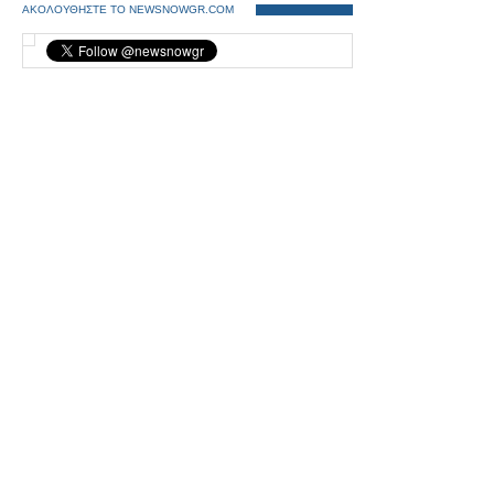
ΑΚΟΛΟΥΘΗΣΤΕ ΤΟ NEWSNOWGR.COM