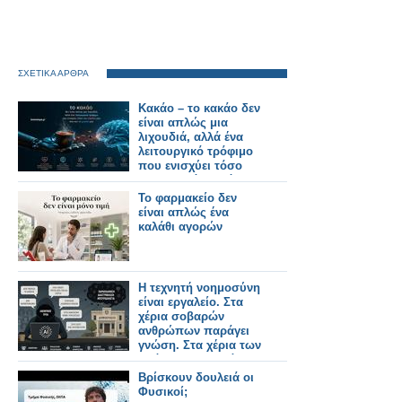
ΣΧΕΤΙΚΑ ΑΡΘΡΑ
Κακάο – το κακάο δεν
είναι απλώς μια
λιχουδιά, αλλά ένα
λειτουργικό τρόφιμο
που ενισχύει τόσο
την καρδιά μας όσο
και το μυαλό μας
Το φαρμακείο δεν
είναι απλώς ένα
καλάθι αγορών
Η τεχνητή νοημοσύνη
είναι εργαλείο. Στα
χέρια σοβαρών
ανθρώπων παράγει
γνώση. Στα χέρια των
ασόβαρων, παράγει
απλώς γυαλισμένη
Βρίσκουν δουλειά οι
ανοησία.
Φυσικοί;