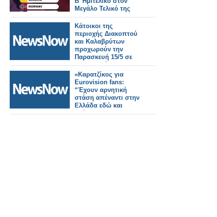
Β’ Ημιτελικό στον
Μεγάλο Τελικό της
Eurovision 2026!
Κάτοικοι της
περιοχής Διακοπτού
και Καλαβρύτων
προχωρούν την
Παρασκευή 15/5 σε
συλλαλητήριο για τον
Οδοντωτό
«Καρατζίκος για
σιδηρόδρομο.
Eurovision fans:
“Έχουν αρνητική
στάση απέναντι στην
Ελλάδα εδώ και
χρόνια”»