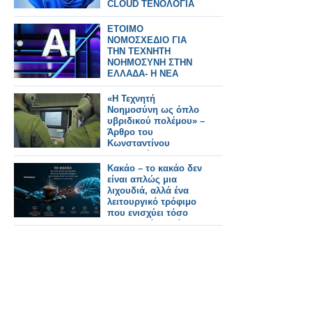
CLOUD ΤΕΝΟΛΟΓΙΑ
ΕΤΟΙΜΟ
ΝΟΜΟΣΧΕΔΙΟ ΓΙΑ
ΤΗΝ ΤΕΧΝΗΤΗ
ΝΟΗΜΟΣΥΝΗ ΣΤΗΝ
ΕΛΛΑΔΑ- Η ΝΕΑ
ΑΛΛΑΓΗ
«Η Τεχνητή
Νοημοσύνη ως όπλο
υβριδικού πολέμου» –
Άρθρο του
Κωνσταντίνου
Μπαλωμένου
Κακάο – το κακάο δεν
είναι απλώς μια
λιχουδιά, αλλά ένα
λειτουργικό τρόφιμο
που ενισχύει τόσο
την καρδιά μας όσο
και το μυαλό μας