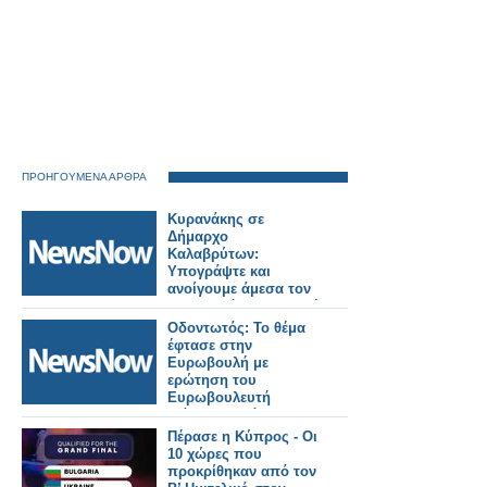
ΠΡΟΗΓΟΥΜΕΝΑ ΑΡΘΡΑ
Κυρανάκης σε
Δήμαρχο
Καλαβρύτων:
Υπογράψτε και
ανοίγουμε άμεσα τον
Οδοντωτό – Επιστολή
στο ΤΕΕ που
Οδοντωτός: Το θέμα
καθυστερεί τη μελέτη.
έφτασε στην
Ευρωβουλή με
ερώτηση του
Ευρωβουλευτή
Γιάννη Μανιάτη.
Πέρασε η Κύπρος - Οι
10 χώρες που
προκρίθηκαν από τον