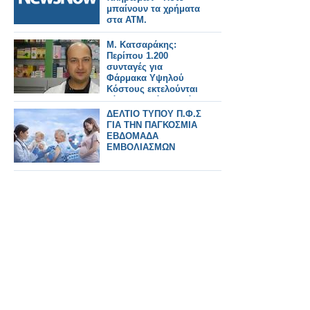
μπαίνουν τα χρήματα
στα ΑΤΜ.
Μ. Κατσαράκης:
Περίπου 1.200
συνταγές για
Φάρμακα Υψηλού
Κόστους εκτελούνται
κάθε εβδομάδα από
τα ιδιωτικά φαρμακεία
ΔΕΛΤΙΟ ΤΥΠΟΥ Π.Φ.Σ
ΓΙΑ ΤΗΝ ΠΑΓΚΟΣΜΙΑ
ΕΒΔΟΜΑΔΑ
ΕΜΒΟΛΙΑΣΜΩΝ