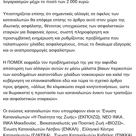
λογαριασμών μέχρι το ποσό των 2.000 ευρώ.
Υποστηρίζεται επίσης ότι σημαντικές αλλαγές σε όφελος των
καταναλωτών θα επέφερε επίσης το άρθρο αυτό στον χώρο της
ιδιωτικής ασφάλισης, θέτοντας υποχρεώσεις των ασφαλιστικών
εταιριών για διαφανείς όρους, σωστή πληροφόρηση και
προσυμβατική ενημέρωση και ρυθμίζοντας προβλήματα που
ταλαιπωρούν χιλιάδες ασφαλισμένους, όπως το δικαίωμα εξαγοράς
και οι αναπροσαρμογές ασφαλίστρων.
Η ΠΟΜΕΚ εκφράζει τον προβληματισμό της για την αιφνίδια
απόσυρση των αλλαγών αυτών εν μέσω μάλιστα βίαιων περικοπών
των εισοδημάτων εκατοντάδων χιλιάδων νοικοκυριών και καλεί την
κυβέρνηση να επανακαταθέσει εδώ και τώρα το σχετικό άρθρο
προς ψήφιση, «άλλως θα κλιμακώσει σειρά κινητοποιήσεων, ώστε
να θωρακιστεί η προστασία των καταναλωτών έναντι των τραπεζών
και ασφαλιστικών εταιρειών».
Οι ενώσεις καταναλωτών που υπογράφουν είναι οι: Ένωση
Καταναλωτών «Η Ποιότητα της Ζωής» (ΕΚΠΟΙΖΩ), ΝΕΟ ΙΝΚΑ ,
ΙΝΚΑ Μακεδονίας , Βιοκαταναλωτές για Ποιοτική Ζωή «ΒΙΟΖΩ»,
Ένωση Καταναλωτών Λέσβου (ΕΝΚΑΛ) , Ελληνικό Κέντρο
Καταναλωτών (ΕΛΚΕΚΑ) , Ένωση Καταναλωτών Καβάλας (ΕΝΚΚΑ)