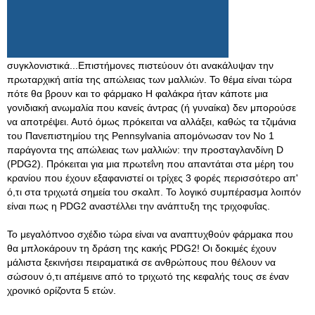
συγκλονιστικά...Επιστήμονες πιστεύουν ότι ανακάλυψαν την
πρωταρχική αιτία της απώλειας των μαλλιών. Το θέμα είναι τώρα
πότε θα βρουν και το φάρμακο Η φαλάκρα ήταν κάποτε μια
γονιδιακή ανωμαλία που κανείς άντρας (ή γυναίκα) δεν μπορούσε
να αποτρέψει. Αυτό όμως πρόκειται να αλλάξει, καθώς τα τζιμάνια
του Πανεπιστημίου της Pennsylvania απομόνωσαν τον Νο 1
παράγοντα της απώλειας των μαλλιών: την προσταγλανδίνη D
(PDG2). Πρόκειται για μια πρωτεΐνη που απαντάται στα μέρη του
κρανίου που έχουν εξαφανιστεί οι τρίχες 3 φορές περισσότερο απ'
ό,τι στα τριχωτά σημεία του σκαλπ. Το λογικό συμπέρασμα λοιπόν
είναι πως η PDG2 αναστέλλει την ανάπτυξη της τριχοφυΐας.
Το μεγαλόπνοο σχέδιο τώρα είναι να αναπτυχθούν φάρμακα που
θα μπλοκάρουν τη δράση της κακής PDG2! Οι δοκιμές έχουν
μάλιστα ξεκινήσει πειραματικά σε ανθρώπους που θέλουν να
σώσουν ό,τι απέμεινε από το τριχωτό της κεφαλής τους σε έναν
χρονικό ορίζοντα 5 ετών.