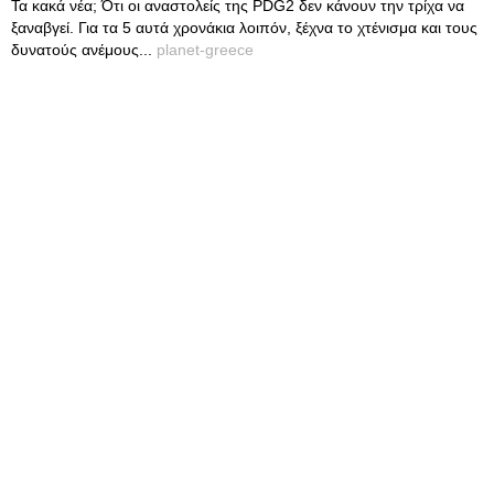
Τα κακά νέα; Ότι οι αναστολείς της PDG2 δεν κάνουν την τρίχα να
ξαναβγεί. Για τα 5 αυτά χρονάκια λοιπόν, ξέχνα το χτένισμα και τους
δυνατούς ανέμους...
planet-greece