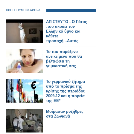
ΠΡΟΗΓΟΥΜΕΝΑ ΑΡΘΡΑ
ΑΠΙΣΤΕΥΤΟ - Ο Γάτος
που ακούει τον
Ελληνικό ύμνο και
κάθετε
προσοχή...Αυτός
είναι Πατριώτης!!
ΔΕΙΤΕ ΤΟ ΒΙΝΤΕΟ
Το πιο παράξενο
αντικείμενο που θα
βελτιώσει τη
γυμναστική σας
Το γερμανικό ζήτημα
υπό το πρίσμα της
κρίσης της περιόδου
2009-12 και η πορεία
της ΕΕ*
Μοίρασαν μυζήθρες
στα Ζωνιανά