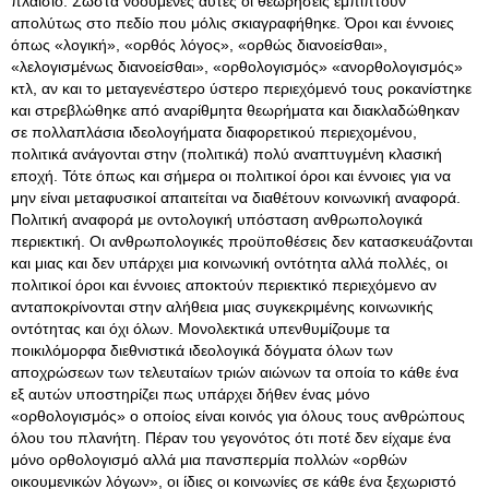
πλαίσιο. Σωστά νοούμενες αυτές οι θεωρήσεις εμπίπτουν
απολύτως στο πεδίο που μόλις σκιαγραφήθηκε. Όροι και έννοιες
όπως «λογική», «ορθός λόγος», «ορθώς διανοείσθαι»,
«λελογισμένως διανοείσθαι», «ορθολογισμός» «ανορθολογισμός»
κτλ, αν και το μεταγενέστερο ύστερο περιεχόμενό τους ροκανίστηκε
και στρεβλώθηκε από αναρίθμητα θεωρήματα και διακλαδώθηκαν
σε πολλαπλάσια ιδεολογήματα διαφορετικού περιεχομένου,
πολιτικά ανάγονται στην (πολιτικά) πολύ αναπτυγμένη κλασική
εποχή. Τότε όπως και σήμερα οι πολιτικοί όροι και έννοιες για να
μην είναι μεταφυσικοί απαιτείται να διαθέτουν κοινωνική αναφορά.
Πολιτική αναφορά με οντολογική υπόσταση ανθρωπολογικά
περιεκτική. Οι ανθρωπολογικές προϋποθέσεις δεν κατασκευάζονται
και μιας και δεν υπάρχει μια κοινωνική οντότητα αλλά πολλές, οι
πολιτικοί όροι και έννοιες αποκτούν περιεκτικό περιεχόμενο αν
ανταποκρίνονται στην αλήθεια μιας συγκεκριμένης κοινωνικής
οντότητας και όχι όλων. Μονολεκτικά υπενθυμίζουμε τα
ποικιλόμορφα διεθνιστικά ιδεολογικά δόγματα όλων των
αποχρώσεων των τελευταίων τριών αιώνων τα οποία το κάθε ένα
εξ αυτών υποστηρίζει πως υπάρχει δήθεν ένας μόνο
«ορθολογισμός» ο οποίος είναι κοινός για όλους τους ανθρώπους
όλου του πλανήτη. Πέραν του γεγονότος ότι ποτέ δεν είχαμε ένα
μόνο ορθολογισμό αλλά μια πανσπερμία πολλών «ορθών
οικουμενικών λόγων», οι ίδιες οι κοινωνίες σε κάθε ένα ξεχωριστό