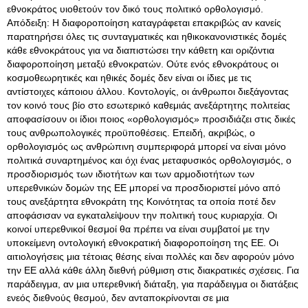
εθνοκράτος υιοθετούν τον δικό τους πολιτικό ορθολογισμό.
Απόδειξη: Η διαφοροποίηση καταγράφεται επακριβώς αν κανείς
παρατηρήσει όλες τις συνταγματικές και ηθικοκανονιστικές δομές
κάθε εθνοκράτους για να διαπιστώσει την κάθετη και οριζόντια
διαφοροποίηση μεταξύ εθνοκρατών. Ούτε ενός εθνοκράτους οι
κοσμοθεωρητικές και ηθικές δομές δεν είναι οι ίδιες με τις
αντίστοιχες κάποιου άλλου. Κοντολογίς, οι άνθρωποι διεξάγοντας
τον κοινό τους βίο στο εσωτερικό καθεμιάς ανεξάρτητης πολιτείας
αποφασίσουν οι ίδιοι ποιος «ορθολογισμός» προσιδιάζει στις δικές
τους ανθρωπολογικές προϋποθέσεις. Επειδή, ακριβώς, ο
ορθολογισμός ως ανθρώπινη συμπεριφορά μπορεί να είναι μόνο
πολιτικά συναρτημένος και όχι ένας μεταφυσικός ορθολογισμός, ο
προσδιορισμός των ιδιοτήτων και των αρμοδιοτήτων των
υπερεθνικών δομών της ΕΕ μπορεί να προσδιοριστεί μόνο από
τους ανεξάρτητα εθνοκράτη της Κοινότητας τα οποία ποτέ δεν
αποφάσισαν να εγκαταλείψουν την πολιτική τους κυριαρχία. Οι
κοινοί υπερεθνικοί θεσμοί θα πρέπει να είναι συμβατοί με την
υποκείμενη οντολογική εθνοκρατική διαφοροποίηση της ΕΕ. Οι
αιτιολογήσεις μια τέτοιας θέσης είναι πολλές και δεν αφορούν μόνο
την ΕΕ αλλά κάθε άλλη διεθνή ρύθμιση στις διακρατικές σχέσεις. Για
παράδειγμα, αν μια υπερεθνική διάταξη, για παράδειγμα οι διατάξεις
ενεός διεθνούς θεσμού, δεν ανταποκρίνονται σε μια