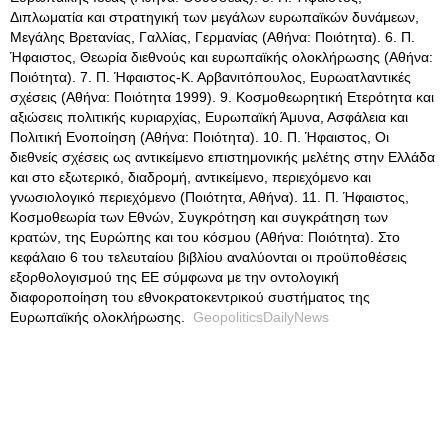
Διπλωματία και στρατηγική των μεγάλων ευρωπαϊκών δυνάμεων,
Μεγάλης Βρετανίας, Γαλλίας, Γερμανίας (Αθήνα: Ποιότητα). 6. Π.
Ήφαιστος, Θεωρία διεθνούς και ευρωπαϊκής ολοκλήρωσης (Αθήνα:
Ποιότητα). 7. Π. Ήφαιστος-Κ. Αρβανιτόπουλος, Ευρωατλαντικές
σχέσεις (Αθήνα: Ποιότητα 1999). 9. Κοσμοθεωρητική Ετερότητα και
αξιώσεις πολιτικής κυριαρχίας, Ευρωπαϊκή Άμυνα, Ασφάλεια και
Πολιτική Ενοποίηση (Αθήνα: Ποιότητα). 10. Π. Ήφαιστος, Οι
διεθνείς σχέσεις ως αντικείμενο επιστημονικής μελέτης στην Ελλάδα
και στο εξωτερικό, διαδρομή, αντικείμενο, περιεχόμενο και
γνωσιολογικό περιεχόμενο (Ποιότητα, Αθήνα). 11. Π. Ήφαιστος,
Κοσμοθεωρία των Εθνών, Συγκρότηση και συγκράτηση των
κρατών, της Ευρώπης και του κόσμου (Αθήνα: Ποιότητα). Στο
κεφάλαιο 6 του τελευταίου βιβλίου αναλύονται οι προϋποθέσεις
εξορθολογισμού της ΕΕ σύμφωνα με την οντολογική
διαφοροποίηση του εθνοκρατοκεντρικού συστήματος της
Ευρωπαϊκής ολοκλήρωσης.
GeopoliticsDailyNews