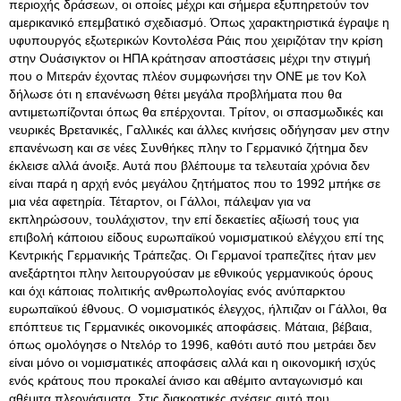
περιοχής δράσεων, οι οποίες μέχρι και σήμερα εξυπηρετούν τον
αμερικανικό επεμβατικό σχεδιασμό. Όπως χαρακτηριστικά έγραψε η
υφυπουργός εξωτερικών Κοντολέσα Ράις που χειριζόταν την κρίση
στην Ουάσιγκτον οι ΗΠΑ κράτησαν αποστάσεις μέχρι την στιγμή
που ο Μιτεράν έχοντας πλέον συμφωνήσει την ΟΝΕ με τον Κολ
δήλωσε ότι η επανένωση θέτει μεγάλα προβλήματα που θα
αντιμετωπίζονται όπως θα επέρχονται. Τρίτον, οι σπασμωδικές και
νευρικές Βρετανικές, Γαλλικές και άλλες κινήσεις οδήγησαν μεν στην
επανένωση και σε νέες Συνθήκες πλην το Γερμανικό ζήτημα δεν
έκλεισε αλλά άνοιξε. Αυτά που βλέπουμε τα τελευταία χρόνια δεν
είναι παρά η αρχή ενός μεγάλου ζητήματος που το 1992 μπήκε σε
μια νέα αφετηρία. Τέταρτον, οι Γάλλοι, πάλεψαν για να
εκπληρώσουν, τουλάχιστον, την επί δεκαετίες αξίωσή τους για
επιβολή κάποιου είδους ευρωπαϊκού νομισματικού ελέγχου επί της
Κεντρικής Γερμανικής Τράπεζας. Οι Γερμανοί τραπεζίτες ήταν μεν
ανεξάρτητοι πλην λειτουργούσαν με εθνικούς γερμανικούς όρους
και όχι κάποιας πολιτικής ανθρωπολογίας ενός ανύπαρκτου
ευρωπαϊκού έθνους. Ο νομισματικός έλεγχος, ήλπιζαν οι Γάλλοι, θα
επόπτευε τις Γερμανικές οικονομικές αποφάσεις. Μάταια, βέβαια,
όπως ομολόγησε ο Ντελόρ το 1996, καθότι αυτό που μετράει δεν
είναι μόνο οι νομισματικές αποφάσεις αλλά και η οικονομική ισχύς
ενός κράτους που προκαλεί άνισο και αθέμιτο ανταγωνισμό και
αθέμιτα πλεονάσματα. Στις διακρατικές σχέσεις αυτό που