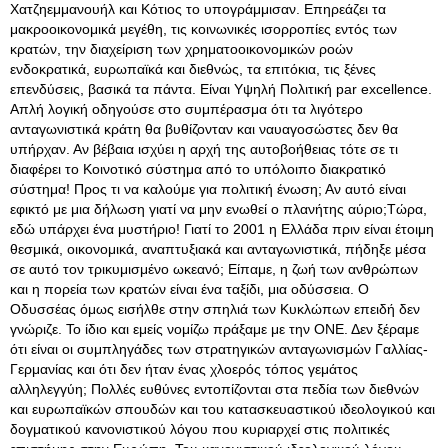
Χατζηεμμανουήλ και Κότιος το υπογράμμισαν. Επηρεάζει τα
μακροοικονομικά μεγέθη, τις κοινωνικές ισορροπίες εντός των
κρατών, την διαχείριση των χρηματοοικονομικών ροών
ενδοκρατικά, ευρωπαϊκά και διεθνώς, τα επιτόκια, τις ξένες
επενδύσεις, βασικά τα πάντα. Είναι Υψηλή Πολιτική par excellence.
Απλή λογική οδηγούσε στο συμπέρασμα ότι τα λιγότερο
ανταγωνιστικά κράτη θα βυθίζονταν και ναυαγοσώστες δεν θα
υπήρχαν. Αν βέβαια ισχύει η αρχή της αυτοβοήθειας τότε σε τι
διαφέρει το Κοινοτικό σύστημα από το υπόλοιπο διακρατικό
σύστημα! Προς τι να καλούμε για πολιτική ένωση; Αν αυτό είναι
εφικτό με μια δήλωση γιατί να μην ενωθεί ο πλανήτης αύριο;Τώρα,
εδώ υπάρχει ένα μυστήριο! Γιατί το 2001 η Ελλάδα πριν είναι έτοιμη
θεσμικά, οικονομικά, αναπτυξιακά και ανταγωνιστικά, πήδηξε μέσα
σε αυτό τον τρικυμισμένο ωκεανό; Είπαμε, η ζωή των ανθρώπων
και η πορεία των κρατών είναι ένα ταξίδι, μια οδύσσεια. Ο
Οδυσσέας όμως εισήλθε στην σπηλιά των Κυκλώπων επειδή δεν
γνώριζε. Το ίδιο και εμείς νομίζω πράξαμε με την ΟΝΕ. Δεν ξέραμε
ότι είναι οι συμπληγάδες των στρατηγικών ανταγωνισμών Γαλλίας-
Γερμανίας και ότι δεν ήταν ένας χλοερός τόπος γεμάτος
αλληλεγγύη; Πολλές ευθύνες εντοπίζονται στα πεδία των διεθνών
και ευρωπαϊκών σπουδών και του κατασκευαστικού ιδεολογικού και
δογματικού κανονιστικού λόγου που κυριαρχεί στις πολιτικές