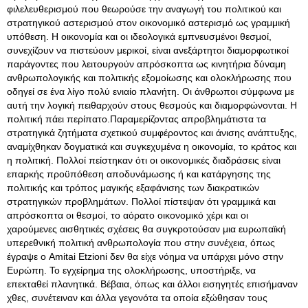
φιλελευθερισμού που θεωρούσε την αναγωγή του πολιτικού και
στρατηγικού αστερισμού στον οικονομικό αστερισμό ως γραμμική
υπόθεση. Η οικονομία και οι ιδεολογικά εμπνευσμένοι θεσμοί,
συνεχίζουν να πιστεύουν μερικοί, είναι ανεξάρτητοι διαμορφωτικοί
παράγοντες που λειτουργούν απρόσκοπτα ως κινητήρια δύναμη
ανθρωπολογικής και πολιτικής εξομοίωσης και ολοκλήρωσης που
οδηγεί σε ένα λίγο πολύ ενιαίο πλανήτη. Οι άνθρωποι σύμφωνα με
αυτή την λογική πειθαρχούν στους θεσμούς και διαμορφώνονται. Η
πολιτική πάει περίπατο.Παραμερίζοντας απροβλημάτιστα τα
στρατηγικά ζητήματα σχετικού συμφέροντος και άνισης ανάπτυξης,
αναμίχθηκαν δογματικά και συγκεχυμένα η οικονομία, το κράτος και
η πολιτική. Πολλοί πείστηκαν ότι οι οικονομικές διαδράσεις είναι
επαρκής προϋπόθεση αποδυνάμωσης ή και κατάργησης της
πολιτικής και τρόπος μαγικής εξαφάνισης των διακρατικών
στρατηγικών προβλημάτων. Πολλοί πίστεψαν ότι γραμμικά και
απρόσκοπτα οι θεσμοί, το αόρατο οικονομικό χέρι και οι
χαρούμενες αισθητικές σχέσεις θα συγκροτούσαν μια ευρωπαϊκή
υπερεθνική πολιτική ανθρωπολογία που στην συνέχεια, όπως
έγραψε ο Amitai Etzioni δεν θα είχε νόημα να υπάρχει μόνο στην
Ευρώπη. Το εγχείρημα της ολοκλήρωσης, υποστήριξε, να
επεκταθεί πλανητικά. Βέβαια, όπως και άλλοι εισηγητές επισήμαναν
χθες, συνέτειναν και άλλα γεγονότα τα οποία εξώθησαν τους