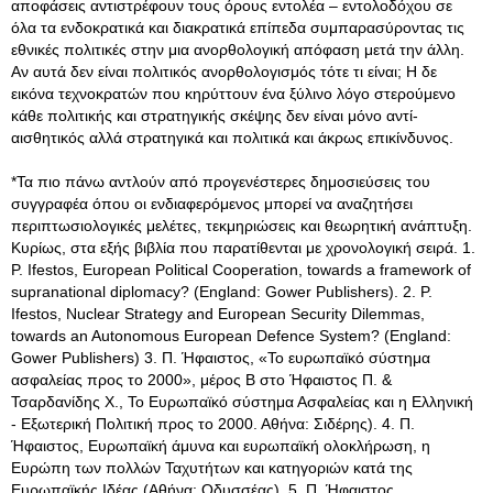
αποφάσεις αντιστρέφουν τους όρους εντολέα – εντολοδόχου σε
όλα τα ενδοκρατικά και διακρατικά επίπεδα συμπαρασύροντας τις
εθνικές πολιτικές στην μια ανορθολογική απόφαση μετά την άλλη.
Αν αυτά δεν είναι πολιτικός ανορθολογισμός τότε τι είναι; Η δε
εικόνα τεχνοκρατών που κηρύττουν ένα ξύλινο λόγο στερούμενο
κάθε πολιτικής και στρατηγικής σκέψης δεν είναι μόνο αντί-
αισθητικός αλλά στρατηγικά και πολιτικά και άκρως επικίνδυνος.
*Τα πιο πάνω αντλούν από προγενέστερες δημοσιεύσεις του
συγγραφέα όπου οι ενδιαφερόμενος μπορεί να αναζητήσει
περιπτωσιολογικές μελέτες, τεκμηριώσεις και θεωρητική ανάπτυξη.
Κυρίως, στα εξής βιβλία που παρατίθενται με χρονολογική σειρά. 1.
P. Ifestos, European Political Cooperation, towards a framework of
supranational diplomacy? (England: Gower Publishers). 2. P.
Ifestos, Nuclear Strategy and European Security Dilemmas,
towards an Autonomous European Defence System? (England:
Gower Publishers) 3. Π. Ήφαιστος, «Το ευρωπαϊκό σύστημα
ασφαλείας προς το 2000», μέρος Β στο Ήφαιστος Π. &
Τσαρδανίδης Χ., Το Ευρωπαϊκό σύστημα Ασφαλείας και η Ελληνική
- Εξωτερική Πολιτική προς το 2000. Αθήνα: Σιδέρης). 4. Π.
Ήφαιστος, Ευρωπαϊκή άμυνα και ευρωπαϊκή ολοκλήρωση, η
Ευρώπη των πολλών Ταχυτήτων και κατηγοριών κατά της
Ευρωπαϊκής Ιδέας (Αθήνα: Οδυσσέας). 5. Π. Ήφαιστος,