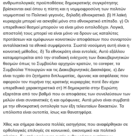
ανθρωπολογικές προϋποθέσεις δημοκρατικής συγκρότησης
βρίσκονται εκεί όπου η πίστη και η νομιμοφροσύνη των πολιτών
νομιμοποιεί το Πολιτικό γεγονός, δηλαδή εθνοκρατικά. β) Η λαϊκή
κυριαρχία μπορεί να ασκηθεί μόνο στο εθνοκρατικό επίπεδο. γ) Οι
υπερεθνικοί θεσμοί μπορούν να είναι μόνο εντολοδόχοι. Λογικά,
αποστολή τους μπορεί να είναι μόνο να δρουν ως καταλύτες
προτάσεων και ομόφωνων κοινοτικών αποφάσεων που συναρτούν
ανταλλακτικά τα εθνικά συμφέροντα. Σωστά νοούμενη αυτή είναι η
κοινοτική μέθοδος. δ) Τα εθνοκράτη είναι εντολείς. Αυτό εξάλλου
καταμαρτυρείται από την σταδιακή ενίσχυση των διακυβερνητικών
θεσμών όπως το Συμβούλιο αρχηγών κρατών, το coreper, τα
Συμβούλια Υπουργών και τις Διακυβερνητικές Διασκέψεις. ε) Δεν
είναι τυχαίο ότι ζητήματα διπλωματίας, άμυνας και ασφάλειας που
αφορούν τον πυρήνα της κρατικής κυριαρχίας ποτέ δεν είχαν
υπερεθνικά χαρακτηριστικά στ) Η δημοκρατία στην Ευρώπη
εξαρτάται από τον βαθμό που οι αποφάσεις των συνελεύσεων των
μελών είναι συναινετικές ή και ομόφωνες. Αυτά μόνο είναι συμβατά
με την εθνοκρατική οντολογία των έξη τελευταίων δεκαετιών. Τα
υπόλοιπα είναι ουτοπία, ίσως και θανατηφόρα.
Χθες και σήμερα άκουσα πολλές εισηγήσεις που αναφέρθηκαν σε
ορθολογικές επιλογές σε κοινωνικό, οικονομικό και πολιτικό