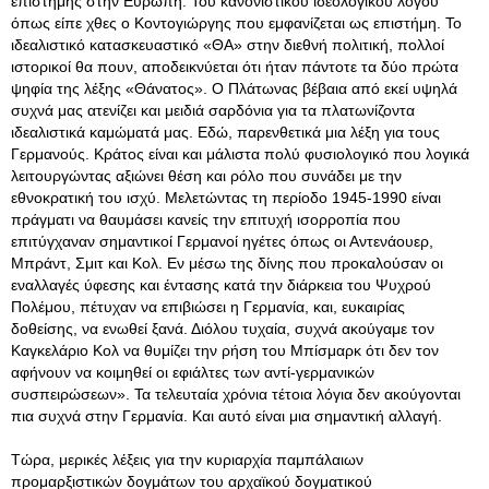
επιστήμης στην Ευρώπη. Του κανονιστικού ιδεολογικού λόγου
όπως είπε χθες ο Κοντογιώργης που εμφανίζεται ως επιστήμη. Το
ιδεαλιστικό κατασκευαστικό «ΘΑ» στην διεθνή πολιτική, πολλοί
ιστορικοί θα πουν, αποδεικνύεται ότι ήταν πάντοτε τα δύο πρώτα
ψηφία της λέξης «Θάνατος». Ο Πλάτωνας βέβαια από εκεί υψηλά
συχνά μας ατενίζει και μειδιά σαρδόνια για τα πλατωνίζοντα
ιδεαλιστικά καμώματά μας. Εδώ, παρενθετικά μια λέξη για τους
Γερμανούς. Κράτος είναι και μάλιστα πολύ φυσιολογικό που λογικά
λειτουργώντας αξιώνει θέση και ρόλο που συνάδει με την
εθνοκρατική του ισχύ. Μελετώντας τη περίοδο 1945-1990 είναι
πράγματι να θαυμάσει κανείς την επιτυχή ισορροπία που
επιτύγχαναν σημαντικοί Γερμανοί ηγέτες όπως οι Αντενάουερ,
Μπράντ, Σμιτ και Κολ. Εν μέσω της δίνης που προκαλούσαν οι
εναλλαγές ύφεσης και έντασης κατά την διάρκεια του Ψυχρού
Πολέμου, πέτυχαν να επιβιώσει η Γερμανία, και, ευκαιρίας
δοθείσης, να ενωθεί ξανά. Διόλου τυχαία, συχνά ακούγαμε τον
Καγκελάριο Κολ να θυμίζει την ρήση του Μπίσμαρκ ότι δεν τον
αφήνουν να κοιμηθεί οι εφιάλτες των αντί-γερμανικών
συσπειρώσεων». Τα τελευταία χρόνια τέτοια λόγια δεν ακούγονται
πια συχνά στην Γερμανία. Και αυτό είναι μια σημαντική αλλαγή.
Τώρα, μερικές λέξεις για την κυριαρχία παμπάλαιων
προμαρξιστικών δογμάτων του αρχαϊκού δογματικού