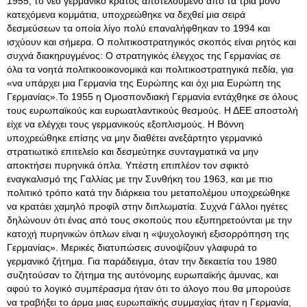
1955, το νέο γερμανικό κράτος αποτελούμενο από τα τρία μόνο
κατεχόμενα κομμάτια, υποχρεώθηκε να δεχθεί μια σειρά
δεσμεύσεων τα οποία λίγο πολύ επαναλήφθηκαν το 1994 και
ισχύουν και σήμερα. Ο πολιτικοστρατηγικός σκοπός είναι ρητός και
συχνά διακηρυγμένος: Ο στρατηγικός έλεγχος της Γερμανίας σε
όλα τα νοητά πολιτικοοικονομικά και πολιτικοστρατηγικά πεδία, για
«να υπάρχει μια Γερμανία της Ευρώπης και όχι μια Ευρώπη της
Γερμανίας».Το 1955 η Ομοσπονδιακή Γερμανία εντάχθηκε σε όλους
τους ευρωπαϊκούς και ευρωατλαντικούς θεσμούς. Η ΔΕΕ αποστολή
είχε να ελέγχει τους γερμανικούς εξοπλισμούς. Η Βόννη
υποχρεώθηκε επίσης να μην διαθέτει ανεξάρτητο γερμανικό
στρατιωτικό επιτελείο και δεσμεύτηκε συνταγματικά να μην
αποκτήσει πυρηνικά όπλα. Υπέστη επιπλέον τον σφικτό
εναγκαλισμό της Γαλλίας με την Συνθήκη του 1963, και με πιο
πολιτικό τρόπο κατά την διάρκεια του μεταπολέμου υποχρεώθηκε
να κρατάει χαμηλό προφίλ στην διπλωματία. Συχνά Γάλλοι ηγέτες
δηλώνουν ότι ένας από τους σκοπούς που εξυπηρετούνται με την
κατοχή πυρηνικών όπλων είναι η «ψυχολογική εξισορρόπηση της
Γερμανίας». Μερικές διατυπώσεις συνοψίζουν γλαφυρά το
γερμανικό ζήτημα. Για παράδειγμα, όταν την δεκαετία του 1980
συζητούσαν το ζήτημα της αυτόνομης ευρωπαϊκής άμυνας, και
αφού το λογικό συμπέρασμα ήταν ότι το άλογο που θα μπορούσε
να τραβήξει το άρμα μιας ευρωπαϊκής συμμαχίας ήταν η Γερμανία,