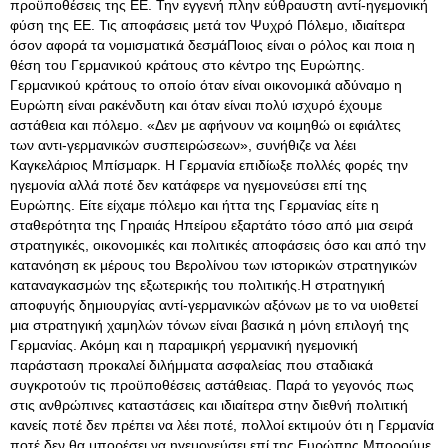
προϋποθέσεις της ΕΕ. Την εγγενή πλην εύθραυστη αντί-ηγεμονική
φύση της ΕΕ. Τις αποφάσεις μετά τον Ψυχρό Πόλεμο, ιδιαίτερα
όσον αφορά τα νομισματικά δεσμάΠοιος είναι ο ρόλος και ποια η
θέση του Γερμανικού κράτους στο κέντρο της Ευρώπης.
Γερμανικού κράτους το οποίο όταν είναι οικονομικά αδύναμο η
Ευρώπη είναι ρακένδυτη και όταν είναι πολύ ισχυρό έχουμε
αστάθεια και πόλεμο
. «Δεν με αφήνουν να κοιμηθώ οι εφιάλτες
των αντι-γερμανικών συσπειρώσεων», συνήθιζε να λέει
Καγκελάριος Μπίσμαρκ. Η Γερμανία επιδίωξε πολλές φορές την
ηγεμονία αλλά ποτέ δεν κατάφερε να ηγεμονεύσει επί της
Ευρώπης. Είτε είχαμε πόλεμο και ήττα της Γερμανίας είτε η
σταθερότητα της Γηραιάς Ηπείρου εξαρτάτο τόσο από μια σειρά
στρατηγικές, οικονομικές και πολιτικές αποφάσεις όσο και από την
κατανόηση εκ μέρους του Βερολίνου των ιστορικών στρατηγικών
καταναγκασμών της εξωτερικής του πολιτικής.Η στρατηγική
αποφυγής δημιουργίας αντί-γερμανικών αξόνων με το να υιοθετεί
μια στρατηγική χαμηλών τόνων είναι βασικά η μόνη επιλογή της
Γερμανίας. Ακόμη και η παραμικρή γερμανική ηγεμονική
παράσταση προκαλεί διλήμματα ασφαλείας που σταδιακά
συγκροτούν τις προϋποθέσεις αστάθειας. Παρά το γεγονός πως
στις ανθρώπινες καταστάσεις και ιδιαίτερα στην διεθνή πολιτική
κανείς ποτέ δεν πρέπει να λέει ποτέ, πολλοί εκτιμούν ότι η Γερμανία
ποτέ δεν θα μπορέσει να ηγεμονεύσει επί της Ευρώπης.Μπορούμε