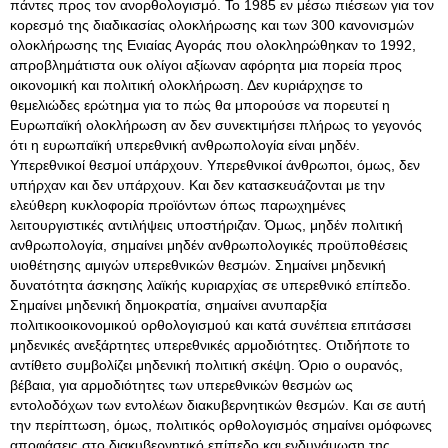
πάντες προς τον ανορθολογισμό. Το 1985 εν μέσω πιέσεων για τον
κορεσμό της διαδικασίας ολοκλήρωσης και των 300 κανονισμών
ολοκλήρωσης της Ενιαίας Αγοράς που ολοκληρώθηκαν το 1992,
απροβλημάτιστα ουκ ολίγοι αξίωναν αφόρητα μια πορεία προς
οικονομική και πολιτική ολοκλήρωση. Δεν κυριάρχησε το
θεμελιώδες ερώτημα για το πώς θα μπορούσε να πορευτεί η
Ευρωπαϊκή ολοκλήρωση αν δεν συνεκτιμήσει πλήρως το γεγονός
ότι η ευρωπαϊκή υπερεθνική ανθρωπολογία είναι μηδέν.
Υπερεθνικοί θεσμοί υπάρχουν. Υπερεθνικοί άνθρωποι, όμως, δεν
υπήρχαν και δεν υπάρχουν. Και δεν κατασκευάζονται με την
ελεύθερη κυκλοφορία προϊόντων όπως παρωχημένες
λειτουργιστικές αντιλήψεις υποστήριζαν. Όμως, μηδέν πολιτική
ανθρωπολογία, σημαίνει μηδέν ανθρωπολογικές προϋποθέσεις
υιοθέτησης αμιγών υπερεθνικών θεσμών. Σημαίνει μηδενική
δυνατότητα άσκησης λαϊκής κυριαρχίας σε υπερεθνικό επίπεδο.
Σημαίνει μηδενική δημοκρατία, σημαίνει ανυπαρξία
πολιτικοοικονομικού ορθολογισμού και κατά συνέπεια επιτάσσει
μηδενικές ανεξάρτητες υπερεθνικές αρμοδιότητες. Οτιδήποτε το
αντίθετο συμβολίζει μηδενική πολιτική σκέψη. Όριο ο ουρανός,
βέβαια, για αρμοδιότητες των υπερεθνικών θεσμών ως
εντολοδόχων των εντολέων διακυβερνητικών θεσμών. Και σε αυτή
την περίπτωση, όμως, πολιτικός ορθολογισμός σημαίνει ομόφωνες
αποφάσεις στο διακυβερνητικό επίπεδο και ενδυνάμωση της