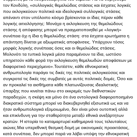
τον Κονδύλη, «συλλογικές θεμελιώδεις στάσεις και έσχατες λογικές
που εκλογικεύουν πολιτικά και ιδεολογικά συλλογικές στάσεις
απέναντι στον υπόλοιπο κόσμο βρίσκονται οι ίδιες πέραν κάθε
λογικής αιτιολόγησης: Μονάχα η εκλογίκευση της θεμελιώδους
στάσης ή απόφασης μπορεί να πραγματοποιηθεί με «λογική»
συνέπεια όχι η ίδια η θεμελιώδης στάση: στα έσχατα ερωτήματα η
απάντηση δίνεται με αξιωματικές αποφάνσεις. Υπάρχουν τόσες
μορφές λογικής συνέπειας όσες και οι θεμελιώδεις στάσεις.
Μολονότι τα τυπικά λογικά μέσα παραμένουν τα ίδια, ωστόσο
υπηρετούν κάθε φορά την εκλογίκευση θεμελιωδών αποφάσεων με
διαφορετικό περιεχόμενο».Τουτέστιν, κάθε εθνοκρατική
ανθρωπολογία παράγει τις δικές της πολιτικές εκλογικεύσεις και
συγκροτεί τις δικές της συμβατές με αυτές πολιτικές δομές. Όσο και
αν προκαλεί τα αισθήματα κάθε πλατωνίζουσας ιδεαλιστικής
ύπαρξης που κινείται πάνω στο εκκρεμές των διεθνιστικών
παραδοχών, η σκέψη και μόνο ότι ένα οντολογικά διαφοροποιημένο
διακρατικό σύστημα μπορεί να διακυβερνηθεί εξισωτικά ως και να
ήταν ανθρωπολογικά εξομοιωμένο, δεν είναι μόνο ουτοπική αλλά
και επικίνδυνη για την σταθερότητα μεταξύ εθνικά ανεξάρτητων
κρατών. Η ιστορία το καταμαρτυρεί καθημερινά τους τελευταίους
αιώνες.Μια υπερεθνική θεσμική δομή με οικονομικές προεκτάσεις,
κατά συνέπεια, δεν μπορεί παρά να λάβει υπόψη την εθνοκρατική