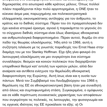
δημοκρατίας στο εσωτερικό κάθε κράτους μέλους. Όπως πολλοί
πλέον παραδέχονται πλην πολύ αργοπορημένα, η ΟΝΕ ήταν το
κύκνειο άσμα μιας παρωχημένης και πολιτικοστρατηγικά
ελλειμματικής οικονομικίστικης αντίληψης για τον άνθρωπο, το
κράτος και το διεθνές σύστημα. Πέραν του ότι πραγματολογικά δεν
έχει κανένα ιστορικό έρεισμα, αγνοεί ή παρακάμπτει το γεγονός ότι
το σύγχρονο διεθνές σύστημα είναι όλως ιδιαιτέρως εθνοκρατικά
και ανθρωπολογικά διαφοροποιημένο. Πέραν αυτού, θυμίζω ότι στο
πεδίο της θεωρίας ολοκλήρωσης. Ήδη από το 1966, αυτή η
συζήτηση τελείωσε με τις γνωστές παραδοχές του Ernst Haas στην
διαμάχη του με τον Stanley Hoffman. Είχε ήδη γίνει φανερό ότι
λειτουργική ολοκλήρωση ναι μεν συγκρότησε ένα σύστημα
συναλλαγών, θεσμών και κοινών πολιτικών που διαχειρίζονταν
υπερεθνικοί θεσμοί κατ’ εντολή των κρατών μελών, αλλά δεν
αναίρεσε και αντίθετα ενίσχυσε την θεμελιώδη εθνοκρατική
διαφοροποίηση της Ευρώπης. Αυτή ίσως είναι και η ουσία των
πάντων. Μετά τον Συμβιβασμό του Λουξεμβούργου του 1966 η
θεμελίωση της ΕΕ σε εθνοκρατοκεντρική βάση ήταν μια συνειδητή
από όλους και συμπεφωνημένη στάση. Συγκεκριμένα, ο ομόφωνος
και σε κάθε περίπτωση συναινετικός χαρακτήρας των αποφάσεων
που συγκρότησε τις πολιτικές, τις λειτουργίες, την φυσιογνωμία και
τις εγγενείς ιδιότητες της ΕΕ προκάλεσε τα εξής: α) Οι