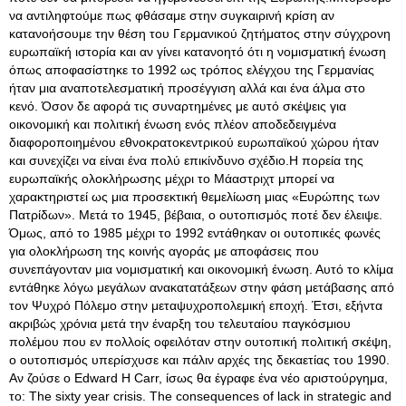
να αντιληφτούμε πως φθάσαμε στην συγκαιρινή κρίση αν
κατανοήσουμε την θέση του Γερμανικού ζητήματος στην σύγχρονη
ευρωπαϊκή ιστορία και αν γίνει κατανοητό ότι η νομισματική ένωση
όπως αποφασίστηκε το 1992 ως τρόπος ελέγχου της Γερμανίας
ήταν μια αναποτελεσματική προσέγγιση αλλά και ένα άλμα στο
κενό. Όσον δε αφορά τις συναρτημένες με αυτό σκέψεις για
οικονομική και πολιτική ένωση ενός πλέον αποδεδειγμένα
διαφοροποιημένου εθνοκρατοκεντρικού ευρωπαϊκού χώρου ήταν
και συνεχίζει να είναι ένα πολύ επικίνδυνο σχέδιο.Η πορεία της
ευρωπαϊκής ολοκλήρωσης μέχρι το Μάαστριχτ μπορεί να
χαρακτηριστεί ως μια προσεκτική θεμελίωση μιας «Ευρώπης των
Πατρίδων». Μετά το 1945, βέβαια, ο ουτοπισμός ποτέ δεν έλειψε.
Όμως, από το 1985 μέχρι το 1992 εντάθηκαν οι ουτοπικές φωνές
για ολοκλήρωση της κοινής αγοράς με αποφάσεις που
συνεπάγονταν μια νομισματική και οικονομική ένωση. Αυτό το κλίμα
εντάθηκε λόγω μεγάλων ανακατατάξεων στην φάση μετάβασης από
τον Ψυχρό Πόλεμο στην μεταψυχροπολεμική εποχή. Έτσι, εξήντα
ακριβώς χρόνια μετά την έναρξη του τελευταίου παγκόσμιου
πολέμου που εν πολλοίς οφειλόταν στην ουτοπική πολιτική σκέψη,
ο ουτοπισμός υπερίσχυσε και πάλιν αρχές της δεκαετίας του 1990.
Αν ζούσε ο Edward H Carr, ίσως θα έγραφε ένα νέο αριστούργημα,
το: The sixty year crisis. The consequences of lack in strategic and