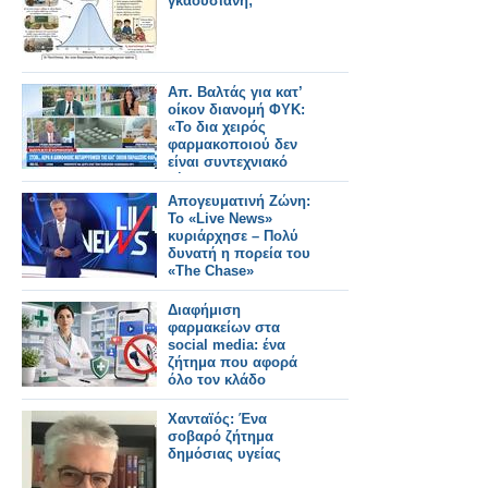
γκαουσιανή;
Απ. Βαλτάς για κατ’
οίκον διανομή ΦΥΚ:
«To δια χειρός
φαρμακοποιού δεν
είναι συντεχνιακό
ζήτημα» (video)
Απογευματινή Ζώνη:
Το «Live News»
κυριάρχησε – Πολύ
δυνατή η πορεία του
«The Chase»
Διαφήμιση
φαρμακείων στα
social media: ένα
ζήτημα που αφορά
όλο τον κλάδο
Χανταϊός: Ένα
σοβαρό ζήτημα
δημόσιας υγείας