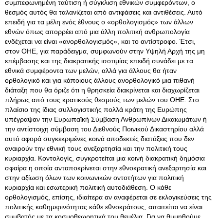
συμπεφωνημένη ταύτιση ή σύγκλιση εθνικών συμφερόντων, ο
θεσμός αυτός θα ταλανίζεται από αντιφάσεις και αντιθέσεις. Αυτό
επειδή για τα μέλη ενός έθνους ο «ορθολογισμός» των άλλων
εθνών όπως απορρέει από μια άλλη πολιτική ανθρωπολογία
ενδέχεται να είναι «ανορθολογισμός», και το αντίστροφο. Έτσι,
στον ΟΗΕ, για παράδειγμα, συμφωνούν στην Υψηλή Αρχή της μη
επέμβασης και της διακρατικής ισοτιμίας επειδή συνάδει με τα
εθνικά συμφέροντα των μελών, αλλά για άλλους θα ήταν
ορθολογικό και για κάποιους άλλους ανορθολογικό μια πιθανή
διάταξη που θα όριζε ότι η θρησκεία διακρίνεται και διαχωρίζεται
πλήρως από τους κρατικούς θεσμούς των μελών του ΟΗΕ. Στο
πλαίσιο της ίδιας συλλογιστικής πολλά κράτη της Ευρώπης
υπέγραψαν την Ευρωπαϊκή Σύμβαση Ανθρωπίνων Δικαιωμάτων ή
την αντίστοιχη σύμβαση του Διεθνούς Ποινικού Δικαστηρίου αλλά
αυτό αφορά συγκεκριμένες κοινά αποδεκτές διατάξεις που δεν
αναιρούν την εθνική τους ανεξαρτησία και την πολιτική τους
κυριαρχία. Κοντολογίς, συγκροτείται μια κοινή διακρατική δημόσια
σφαίρα η οποία ανταποκρίνεται στην εθνοκρατική ανεξαρτησία και
στην αξίωση όλων των κοινωνικών οντοτήτων για πολιτική
κυριαρχία και εσωτερική πολιτική αυτοδιάθεση. Ο κάθε
ορθολογισμός, επίσης, ιδιαίτερα αν αναφέρεται σε εκλογικεύσεις της
πολιτικής καθημερινότητας κάθε εθνοκράτους, απαιτείται να είναι
συμβατός με τα κοσμοθεωρητικά του θεμέλια. Για να θυμηθούμε