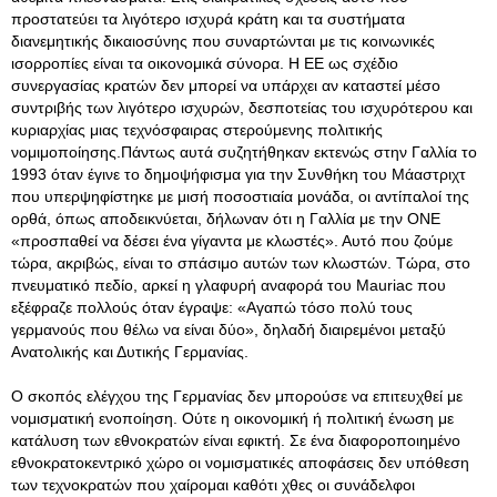
προστατεύει τα λιγότερο ισχυρά κράτη και τα συστήματα
διανεμητικής δικαιοσύνης που συναρτώνται με τις κοινωνικές
ισορροπίες είναι τα οικονομικά σύνορα. Η ΕΕ ως σχέδιο
συνεργασίας κρατών δεν μπορεί να υπάρχει αν καταστεί μέσο
συντριβής των λιγότερο ισχυρών, δεσποτείας του ισχυρότερου και
κυριαρχίας μιας τεχνόσφαιρας στερούμενης πολιτικής
νομιμοποίησης.Πάντως αυτά συζητήθηκαν εκτενώς στην Γαλλία το
1993 όταν έγινε το δημοψήφισμα για την Συνθήκη του Μάαστριχτ
που υπερψηφίστηκε με μισή ποσοστιαία μονάδα, οι αντίπαλοί της
ορθά, όπως αποδεικνύεται, δήλωναν ότι η Γαλλία με την ΟΝΕ
«προσπαθεί να δέσει ένα γίγαντα με κλωστές». Αυτό που ζούμε
τώρα, ακριβώς, είναι το σπάσιμο αυτών των κλωστών. Τώρα, στο
πνευματικό πεδίο, αρκεί η γλαφυρή αναφορά του Mauriac που
εξέφραζε πολλούς όταν έγραψε: «Αγαπώ τόσο πολύ τους
γερμανούς που θέλω να είναι δύο», δηλαδή διαιρεμένοι μεταξύ
Ανατολικής και Δυτικής Γερμανίας.
Ο σκοπός ελέγχου της Γερμανίας δεν μπορούσε να επιτευχθεί με
νομισματική ενοποίηση. Ούτε η οικονομική ή πολιτική ένωση με
κατάλυση των εθνοκρατών είναι εφικτή. Σε ένα διαφοροποιημένο
εθνοκρατοκεντρικό χώρο οι νομισματικές αποφάσεις δεν υπόθεση
των τεχνοκρατών που χαίρομαι καθότι χθες οι συνάδελφοι