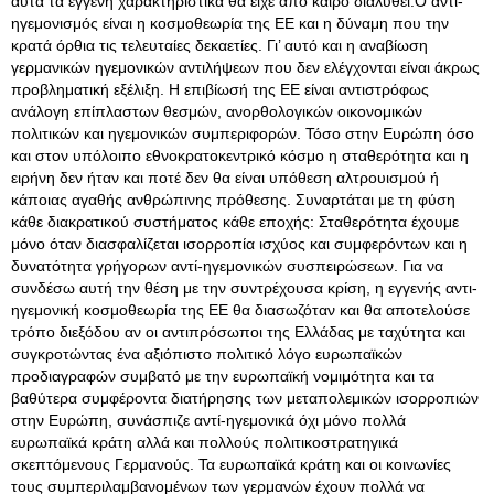
αυτά τα εγγενή χαρακτηριστικά θα είχε από καιρό διαλυθεί.Ο αντί-
ηγεμονισμός είναι η κοσμοθεωρία της ΕΕ και η δύναμη που την
κρατά όρθια τις τελευταίες δεκαετίες. Γι’ αυτό και η αναβίωση
γερμανικών ηγεμονικών αντιλήψεων που δεν ελέγχονται είναι άκρως
προβληματική εξέλιξη. Η επιβίωσή της ΕΕ είναι αντιστρόφως
ανάλογη επίπλαστων θεσμών, ανορθολογικών οικονομικών
πολιτικών και ηγεμονικών συμπεριφορών. Τόσο στην Ευρώπη όσο
και στον υπόλοιπο εθνοκρατοκεντρικό κόσμο η σταθερότητα και η
ειρήνη δεν ήταν και ποτέ δεν θα είναι υπόθεση αλτρουισμού ή
κάποιας αγαθής ανθρώπινης πρόθεσης. Συναρτάται με τη φύση
κάθε διακρατικού συστήματος κάθε εποχής: Σταθερότητα έχουμε
μόνο όταν διασφαλίζεται ισορροπία ισχύος και συμφερόντων και η
δυνατότητα γρήγορων αντί-ηγεμονικών συσπειρώσεων. Για να
συνδέσω αυτή την θέση με την συντρέχουσα κρίση, η εγγενής αντι-
ηγεμονική κοσμοθεωρία της ΕΕ θα διασωζόταν και θα αποτελούσε
τρόπο διεξόδου αν οι αντιπρόσωποι της Ελλάδας με ταχύτητα και
συγκροτώντας ένα αξιόπιστο πολιτικό λόγο ευρωπαϊκών
προδιαγραφών συμβατό με την ευρωπαϊκή νομιμότητα και τα
βαθύτερα συμφέροντα διατήρησης των μεταπολεμικών ισορροπιών
στην Ευρώπη, συνάσπιζε αντί-ηγεμονικά όχι μόνο πολλά
ευρωπαϊκά κράτη αλλά και πολλούς πολιτικοστρατηγικά
σκεπτόμενους Γερμανούς. Τα ευρωπαϊκά κράτη και οι κοινωνίες
τους συμπεριλαμβανομένων των γερμανών έχουν πολλά να