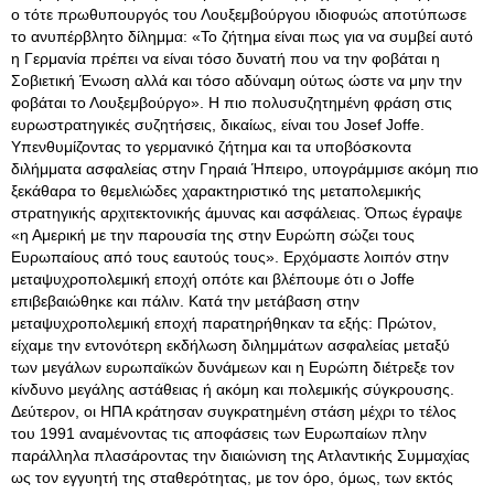
ο τότε πρωθυπουργός του Λουξεμβούργου ιδιοφυώς αποτύπωσε
το ανυπέρβλητο δίλημμα: «Το ζήτημα είναι πως για να συμβεί αυτό
η Γερμανία πρέπει να είναι τόσο δυνατή που να την φοβάται η
Σοβιετική Ένωση αλλά και τόσο αδύναμη ούτως ώστε να μην την
φοβάται το Λουξεμβούργο». Η πιο πολυσυζητημένη φράση στις
ευρωστρατηγικές συζητήσεις, δικαίως, είναι του Josef Joffe.
Υπενθυμίζοντας το γερμανικό ζήτημα και τα υποβόσκοντα
διλήμματα ασφαλείας στην Γηραιά Ήπειρο, υπογράμμισε ακόμη πιο
ξεκάθαρα το θεμελιώδες χαρακτηριστικό της μεταπολεμικής
στρατηγικής αρχιτεκτονικής άμυνας και ασφάλειας. Όπως έγραψε
«η Αμερική με την παρουσία της στην Ευρώπη σώζει τους
Ευρωπαίους από τους εαυτούς τους». Ερχόμαστε λοιπόν στην
μεταψυχροπολεμική εποχή οπότε και βλέπουμε ότι ο Joffe
επιβεβαιώθηκε και πάλιν. Κατά την μετάβαση στην
μεταψυχροπολεμική εποχή παρατηρήθηκαν τα εξής: Πρώτον,
είχαμε την εντονότερη εκδήλωση διλημμάτων ασφαλείας μεταξύ
των μεγάλων ευρωπαϊκών δυνάμεων και η Ευρώπη διέτρεξε τον
κίνδυνο μεγάλης αστάθειας ή ακόμη και πολεμικής σύγκρουσης.
Δεύτερον, οι ΗΠΑ κράτησαν συγκρατημένη στάση μέχρι το τέλος
του 1991 αναμένοντας τις αποφάσεις των Ευρωπαίων πλην
παράλληλα πλασάροντας την διαιώνιση της Ατλαντικής Συμμαχίας
ως τον εγγυητή της σταθερότητας, με τον όρο, όμως, των εκτός