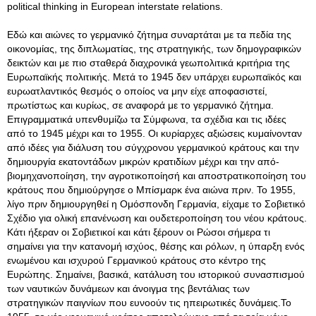
political thinking in European interstate relations.
Εδώ και αιώνες το γερμανικό ζήτημα συναρτάται με τα πεδία της
οικονομίας, της διπλωματίας, της στρατηγικής, των δημογραφικών
δεικτών και με πιο σταθερά διαχρονικά γεωπολιτικά κριτήρια της
Ευρωπαϊκής πολιτικής. Μετά το 1945 δεν υπάρχει ευρωπαϊκός και
ευρωατλαντικός θεσμός ο οποίος να μην είχε αποφασιστεί,
πρωτίστως και κυρίως, σε αναφορά με το γερμανικό ζήτημα.
Επιγραμματικά υπενθυμίζω τα Σύμφωνα, τα σχέδια και τις ιδέες
από το 1945 μέχρι και το 1955. Οι κυρίαρχες αξιώσεις κυμαίνονταν
από ιδέες για διάλυση του σύγχρονου γερμανικού κράτους και την
δημιουργία εκατοντάδων μικρών κρατιδίων μέχρι και την από-
βιομηχανοποίηση, την αγροτικοποίησή και αποστρατικοποίηση του
κράτους που δημιούργησε ο Μπίσμαρκ ένα αιώνα πριν. To 1955,
λίγο πριν δημιουργηθεί η Ομόσπονδη Γερμανία, είχαμε το Σοβιετικό
Σχέδιο για ολική επανένωση και ουδετεροποίηση του νέου κράτους.
Κάτι ήξεραν οι Σοβιετικοί και κάτι ξέρουν οι Ρώσοι σήμερα τι
σημαίνει για την κατανομή ισχύος, θέσης και ρόλων, η ύπαρξη ενός
ενωμένου και ισχυρού Γερμανικού κράτους στο κέντρο της
Ευρώπης. Σημαίνει, βασικά, κατάλυση του ιστορικού συνασπισμού
των ναυτικών δυνάμεων και άνοιγμα της βεντάλιας των
στρατηγικών παιγνίων που ευνοούν τις ηπειρωτικές δυνάμεις.Το