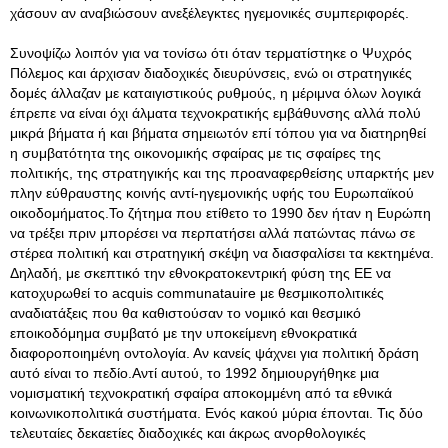
χάσουν αν αναβιώσουν ανεξέλεγκτες ηγεμονικές συμπεριφορές.
Συνοψίζω λοιπόν για να τονίσω ότι όταν τερματίστηκε ο Ψυχρός
Πόλεμος και άρχισαν διαδοχικές διευρύνσεις, ενώ οι στρατηγικές
δομές άλλαζαν με καταιγιστικούς ρυθμούς, η μέριμνα όλων λογικά
έπρεπε να είναι όχι άλματα τεχνοκρατικής εμβάθυνσης αλλά πολύ
μικρά βήματα ή και βήματα σημειωτόν επί τόπου για να διατηρηθεί
η συμβατότητα της οικονομικής σφαίρας με τις σφαίρες της
πολιτικής, της στρατηγικής και της προαναφερθείσης υπαρκτής μεν
πλην εύθραυστης κοινής αντί-ηγεμονικής υφής του Ευρωπαϊκού
οικοδομήματος.Το ζήτημα που ετίθετο το 1990 δεν ήταν η Ευρώπη
να τρέξει πριν μπορέσει να περπατήσει αλλά πατώντας πάνω σε
στέρεα πολιτική και στρατηγική σκέψη να διασφαλίσει τα κεκτημένα.
Δηλαδή, με σκεπτικό την εθνοκρατοκεντρική φύση της ΕΕ να
κατοχυρωθεί το acquis communatauire με θεσμικοπολιτικές
αναδιατάξεις που θα καθιστούσαν το νομικό και θεσμικό
εποικοδόμημα συμβατό με την υποκείμενη εθνοκρατικά
διαφοροποιημένη οντολογία. Αν κανείς ψάχνει για πολιτική δράση
αυτό είναι το πεδίο.Αντί αυτού, το 1992 δημιουργήθηκε μια
νομισματική τεχνοκρατική σφαίρα αποκομμένη από τα εθνικά
κοινωνικοπολιτικά συστήματα. Ενός κακού μύρια έπονται. Τις δύο
τελευταίες δεκαετίες διαδοχικές και άκρως ανορθολογικές