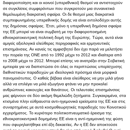
διαφοροποίηση και οι κοινοί (υπερεθνικοί) θεσμοί να αντιστοιχούν
σε συγκλίσεις συμφερόντων που συγκροτούν μια συναινετικά
θεμελιωμένη διακρατική σφαίρα. Οι δε θεσμοί μιας διακρατικά
συμπεφωνημένης υπερεθνικής δομής να είναι εντολοδόχοι αυτής
της δημόσιας σφαίρας. Έτσι, μόνο η υπερεθνική δημόσια σφαίρα
της ΕΕ μπορεί να είναι συμβατή με την διαφοροποιημένη
εθνοκρατοκεντρική πολιτική δομή της Ευρώπης. Τώρα, αυτά είναι
αμιγείς αξιολογικά ελεύθερες περιγραφικές και ερμηνευτικές
επισημάνσεις. Αν κανείς τις αμφισβητεί δεν έχει παρά να μελετήσει
την πορεία της ΟΝΕ από το 1992 μέχρι το 2012 και ιδιαίτερα από
το 2008 μέχρι το 2012. Μπορεί επίσης να ανατρέξει στην Σοβιετική
εμπειρία για να διαπιστώσει ότι όλες οι περιπτώσεις υπερίσχυσης
διεθνιστικών παραδοχών με ιδεολογικά πρόσημα είναι μορφικά
πανομοιότυπες. Ο καθείς βέβαια είναι ελεύθερος να μην μιλά γήινα
αλλά να επιλέγει να μιλά εξωγήινα φτάνει να μην προκαλεί
ανθρώπινες κακουχίες και θανάτους. Οι τελευταίες επισημάνσεις
μας φέρνουν σε δύο ακόμη θεμελιώδη ζητήματα. Συγκεκριμένα, στα
κτισμένα πλην εύθραυστα αντι-ηγεμονικά ερείσματα της ΕΕ και στις
συναρτημένες με αυτά κοσμοθεωρητικές παραδοχές του Κοινοτικού
εγχειρήματος. Το κυριότερο πολιτικοπνευματικό έρεισμα της
εθνοκρατοκεντρικά δομημένης ΕΕ είναι η αντί-ηγεμονική της φύση
που σφυρηλατήθηκε επί έξη δεκαετίες. Αν η ΕΕ δεν αποκτούσε