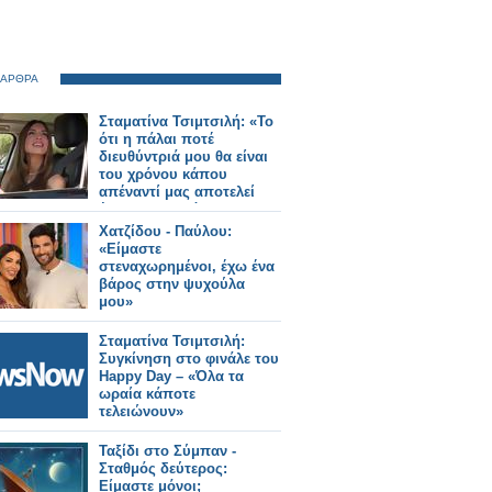
 ΑΡΘΡΑ
Σταματίνα Τσιμτσιλή: «Το
ότι η πάλαι ποτέ
διευθύντριά μου θα είναι
του χρόνου κάπου
απέναντί μας αποτελεί
ένα ιντριγκαδόρικο
σχέδιο»
Χατζίδου - Παύλου:
«Είμαστε
στεναχωρημένοι, έχω ένα
βάρος στην ψυχούλα
μου»
Σταματίνα Τσιμτσιλή:
Συγκίνηση στο φινάλε του
Happy Day – «Όλα τα
ωραία κάποτε
τελειώνουν»
Ταξίδι στο Σύμπαν -
Σταθμός δεύτερος:
Είμαστε μόνοι;