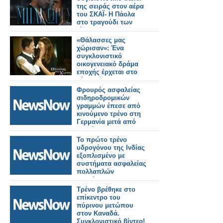
της σειράς στον αέρα
του ΣΚΑΪ- Η Πάολα
στο τραγούδι των
τίτλων
«Θάλασσες μας
χώρισαν»: Ένα
συγκλονιστικό
οικογενειακό δράμα
εποχής έρχεται στο
νέο πρόγραμμα της
ΕΡΤ
Φρουρός ασφαλείας
σιδηροδρομικών
γραμμών έπεσε από
κινούμενο τρένο στη
Γερμανία μετά από
διαμάχη.
Το πρώτο τρένο
υδρογόνου της Ινδίας
εξοπλισμένο με
συστήματα ασφαλείας
πολλαπλών
επιπέδων.
Τρένο βρέθηκε στο
επίκεντρο του
πύρινου μετώπου
στον Καναδά.
Συγκλονιστικό βίντεο!