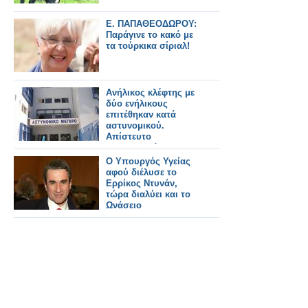
Ε. ΠΑΠΑΘΕΟΔΩΡΟΥ:
Παράγινε το κακό με
τα τούρκικα σίριαλ!
Ανήλικος κλέφτης με
δύο ενήλικους
επιτέθηκαν κατά
αστυνομικού.
Απίστευτο
περιστατικό στα
Χανιά
Ο Υπουργός Υγείας
αφού διέλυσε το
Ερρίκος Ντυνάν,
τώρα διαλύει και το
Ωνάσειο