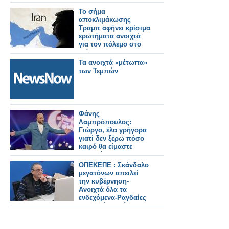
με περιορισμένο
προσωπικό
Το σήμα
αποκλιμάκωσης
Τραμπ αφήνει κρίσιμα
ερωτήματα ανοιχτά
για τον πόλεμο στο
Ιράν
Τα ανοιχτά «μέτωπα»
των Τεμπών
Φάνης
Λαμπρόπουλος:
Γιώργο, έλα γρήγορα
γιατί δεν ξέρω πόσο
καιρό θα είμαστε
ανοιχτά»
ΟΠΕΚΕΠΕ : Σκάνδαλο
μεγατόνων απειλεί
την κυβέρνηση-
Ανοιχτά όλα τα
ενδεχόμενα-Ραγδαίες
πολιτικές εξελίξεις