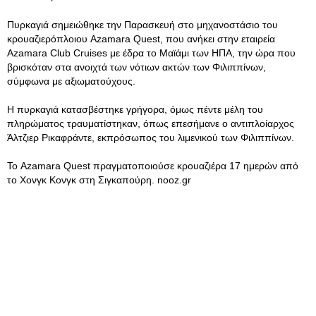
Πυρκαγιά σημειώθηκε την Παρασκευή στο μηχανοστάσιο του
κρουαζιερόπλοιου Azamara Quest, που ανήκει στην εταιρεία
Azamara Club Cruises με έδρα το Μαϊάμι των ΗΠΑ, την ώρα που
βρισκόταν στα ανοιχτά των νότιων ακτών των Φιλιππίνων,
σύμφωνα με αξιωματούχους.
Η πυρκαγιά κατασβέστηκε γρήγορα, όμως πέντε μέλη του
πληρώματος τραυματίστηκαν, όπως επεσήμανε ο αντιπλοίαρχος
Άλτζιερ Ρικαφράντε, εκπρόσωπος του λιμενικού των Φιλιππίνων.
Το Azamara Quest πραγματοποιούσε κρουαζιέρα 17 ημερών από
το Χονγκ Κονγκ στη Σιγκαπούρη. nooz.gr