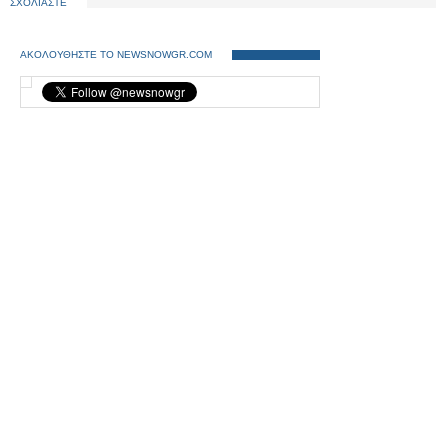
ΣΧΟΛΙΑΣΤΕ
ΑΚΟΛΟΥΘΗΣΤΕ ΤΟ NEWSNOWGR.COM