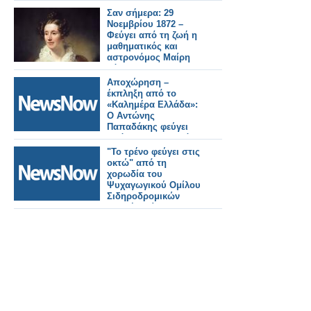
Σαν σήμερα: 29
Νοεμβρίου 1872 –
Φεύγει από τη ζωή η
μαθηματικός και
αστρονόμος Μαίρη
Σόμερβιλ
Αποχώρηση –
έκπληξη από το
«Καλημέρα Ελλάδα»:
Ο Αντώνης
Παπαδάκης φεύγει
από τον ΑΝΤ1 μετά
από 26 χρόνια
"Το τρένο φεύγει στις
οκτώ" από τη
χορωδία του
Ψυχαγωγικού Ομίλου
Σιδηροδρομικών
Αττικής. Βίντεο