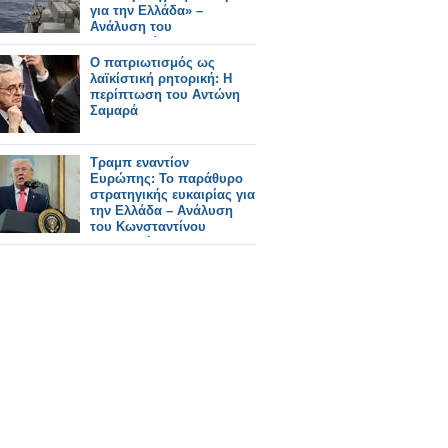
για την Ελλάδα» –
Ανάλυση του
Κωνσταντίνου
Μπαλωμένου
Ο πατριωτισμός ως
λαϊκίστική ρητορική: Η
περίπτωση του Αντώνη
Σαμαρά
Τραμπ εναντίον
Ευρώπης: Το παράθυρο
στρατηγικής ευκαιρίας για
την Ελλάδα – Ανάλυση
του Κωνσταντίνου
Μπαλωμένου