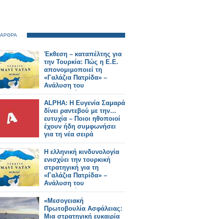
 ΑΡΘΡΑ
Έκθεση – καταπέλτης για
την Τουρκία: Πώς η Ε.Ε.
απονομιμοποιεί τη
«Γαλάζια Πατρίδα» –
Ανάλυση του
Κωνσταντίνου
Μπαλωμένου
ALPHA: Η Ευγενία Σαμαρά
δίνει ραντεβού με την…
ευτυχία – Ποιοι ηθοποιοί
έχουν ήδη συμφωνήσει
για τη νέα σειρά
Η ελληνική κινδυνολογία
ενισχύει την τουρκική
στρατηγική για τη
«Γαλάζια Πατρίδα» –
Ανάλυση του
Κωνσταντίνου
Μπαλωμένου
«Μεσογειακή
Πρωτοβουλία Ασφάλειας:
Μια στρατηγική ευκαιρία