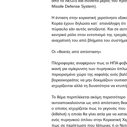
από το AEGIS και συνιστά μέρος του προ
Missile Defense System).
Η ένταση στην κορεατική χερσόνησο εξακο
Κορέα έχουν δηλώσει κατ΄ επανάληψη ότι 
πύραυλο εάν αυτός εκτοξευτεί. Και σε αυτ
κεντρικό ρόλο στον εντοπισμό της τροχιά
αναχαίτισή του από βλήματα του συστήματ
Οι «θεατές από απόσταση»
Πληροφορίες αναφέρουν πως οι ΗΠΑ φοβού
ικανή για σμίκρυνση των πυρηνικών όπλων
περιορισμένο χώρο της κεφαλής ενός βαλλ
βορειοκορεάτες να μην δοκιμάζουν ουσιασ
ισχυρίζονται αλλά τη δυνατότητα να κτυπ
Το θέμα περιπλέκεται ακόμη περισσότερο 
αυτοαποκαλούνται ως από απόσταση θεατ
ο οποίος ισχυρίζεται πως το γεγονός που
(killshot) η οποία θα γίνει αιτία για να κ
ενός πυρηνικού όπλου στην Κορεατική Χερσ
πως σε περίπτωση που Ιάπωνες ή οι Νοτι