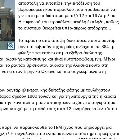
αποστολή να εντοπίσει την εκτόξευση του
βορειοκορεατικού πυραύλου που προβλέπεται να
γίνει στο μεσοδιάστημα μεταξύ 12 και 16 Απριλίου.
Η εμφάνισή του προκάλεσε μεγάλη έκπληξη, καθώς
το σύστημα θεωρείται υπέρ-άκρως απόρρητο...
Το τεράστιο από άποψη διαστάσεων αυτό ραντάρ –
μόνο το εμβαδόν της κεραίας ανέρχεται σε 384 τμ-
φιλοξενείται επάνω σε μια εξέδρα άντλησης
και ρωσικής κατασκευής και είναι αυτοπροωθούμενη. Μέχρι
αι το ραντάρ βρίσκονταν ανοικτά της Αλάσκα κοντά στη
α νότια στον Ειρηνικό Ωκεανό και πιο συγκεκριμένα στη
.
 των ραντάρ ηλεκτρονικής διάταξης φάσης με τουλάχιστον
βάρος σχεδόν 1800 τόνων και για τη λειτουργία της η κεραία
ια την ικανοποίηση των απαιτήσεων ισχύος το συγκρότημα
αίρνουν ισχύ με τη σειρά τους από 12 κινητήρες ντίζελ τύπου
μπορεί να παρακολουθεί το Η/Μ ίχνος που δημιουργεί μια
λμ.! Η τεχνολογία που ενσωματώνει το σύστημα προέρχεται