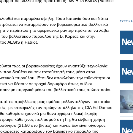
γράμματος βαλλιστικής προστασίας των ΗΠΑ BMDS (Ballistic
λουθεί και παραμένει υψηλή. Τόσο Ιαπωνία όσο και Νότια
ΣΧΕΤΙΚΑ
πρόκειται να καταρρίψουν τον βορειοκορεατικό βαλλιστικό
ή την περίπτωση το αμερικανικό ραντάρ πρόκειται να λάβει
ς του βαλλιστικού πυραύλου της Β. Κορέας και στην
ος AEGIS ή Patriot.
νται πως οι βορειοκορεάτες έχουν αναπτύξει τεχνολογία
 που διαθέτει και την τοποθέτησή τους μέσα στον
ιστικού πυραύλου. Έτσι δεν αποκλείουν την πιθανότητα οι
τικά να θέσουν σε τροχιά δορυφόρο όπως οι ίδιοι
ήσουν με πυρηνικά μέσω του βαλλιστικού τους οπλοστασίου.
από τις προβλέψεις μιας ομάδας μελλοντολόγων –οι οποίοι
ές- με επικεφαλής τον πρώην υπάλληλο της CIA Ed Dames
 θα καθορίσει χρονικά μια θανατηφόρα ηλιακή έκρηξη
αταστραφεί κάθε ίχνος πολιτισμού στη Γη, θα είνβαι η χρήση
όνησο (21:50 στο βίντεο) και κανείς δεν είναι σίγουρος
οκορεάτες καταρρίψουν τον βαλλιστικό πύραυλο της