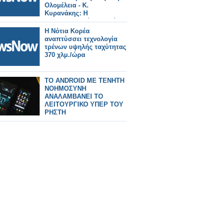
Ολομέλεια - Κ.
Κυρανάκης: Η
αναδιαπραγμάτευση είναι
υπέρ του ελληνικού
Η Νότια Κορέα
δημοσίου και του
αναπτύσσει τεχνολογία
σιδηροδρόμου.
τρένων υψηλής ταχύτητας
370 χλμ./ώρα
TO ANDROID ΜΕ ΤΕΝΗΤΗ
ΝΟΗΜΟΣΥΝΗ
ΑΝΑΛΑΜΒΑΝΕΙ ΤΟ
ΛΕΙΤΟΥΡΓΙΚΟ ΥΠΕΡ ΤΟΥ
ΡΗΣΤΗ