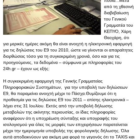
πόδια...Μετά
από τη χθεσινή
διαβεβαίωση
του Γενικού
Γραμματέα του
ΚΕΠΥΟ, Χάρη
Θεοχάρη, ότι
για μερικές ημέρες ακόμη θα είναι ανοιχτή η ηλεκτρονική εφαρμογή
για τις δηλώσεις του Ε9 του 2010, ώστε να γίνονται οι απαραίτητες
διορθώσεις τόσο για τη συγκεκριμένη χρονιά, όσο και για τις
προηγούμενες, τα δεδομένα – σύμφωνα με πληροφορίες του
24h.gr – έχουν ως εξής:
Η συγκεκριμένη εφαρμογή της Γενικής Γραμματείας
Πληροφοριακών Συστημάτων, για την υποβολή των δηλώσεων
Ε9, θα παραμείνει ανοιχτή μέχρι το Πάσχα.Θυμίζουμε ότι η
προθεσμία για τις δηλώσεις Ε9 του 2011 – επίσης ηλεκτρονικά –
λήγει στις 31 Ιουλίου. Εκτός από την υποβολή δήλωσης
μεταβολών της ακίνητης περιουσίας, οι ίδιες πληροφορίες
αναφέρουν ότι η υποχρέωση σύνταξης και υπογραφής του
ισολογισμού για όλες τις μορφές των επιχειρήσεων παρατείνεται
μέχρι την ημερομηνία υποβολής της φορολογικής δήλωσης. Όλα
αυτά αποδεικνύουν για ακόμη μια φορά το γεγονός ότι το TAXIS και