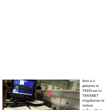
Από ό,τι
φαίνεται το
TAXIS και το
TAXISNET
στηρίζονται σε
πήλινα