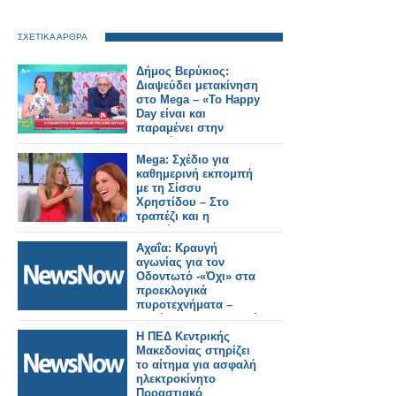
ΣΧΕΤΙΚΑ ΑΡΘΡΑ
Δήμος Βερύκιος:
Διαψεύδει μετακίνηση
στο Mega – «Το Happy
Day είναι και
παραμένει στην
καρδιά μου»
Mega: Σχέδιο για
καθημερινή εκπομπή
με τη Σίσσυ
Χρηστίδου – Στο
τραπέζι και η
μετακίνηση της
Αναστασίας Γιάμαλη
Αχαΐα: Κραυγή
αγωνίας για τον
Οδοντωτό -«Όχι» στα
προεκλογικά
πυροτεχνήματα –
Απαίτηση για ασφαλή
λύση.
Η ΠΕΔ Κεντρικής
Μακεδονίας στηρίζει
το αίτημα για ασφαλή
ηλεκτροκίνητο
Προαστιακό