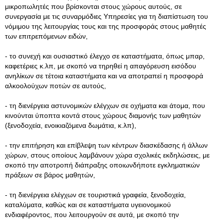
μικροπωλητές που βρίσκονται στους χώρους αυτούς, σε
συνεργασία με τις συναρμόδιες Υπηρεσίες για τη διαπίστωση του
νόμιμου της λειτουργίας τους και της προσφοράς στους μαθητές
των επιτρεπόμενων ειδών,
- το συνεχή και ουσιαστικό έλεγχο σε καταστήματα, όπως μπαρ,
καφετέριες κ.λπ, με σκοπό να τηρηθεί η απαγόρευση εισόδου
ανηλίκων σε τέτοια καταστήματα και να αποτραπεί η προσφορά
αλκοολούχων ποτών σε αυτούς,
- τη διενέργεια αστυνομικών ελέγχων σε οχήματα και άτομα, που
κινούνται ύποπτα κοντά στους χώρους διαμονής των μαθητών
(ξενοδοχεία, ενοικιαζόμενα δωμάτια, κ.λπ),
- την επιτήρηση και επίβλεψη των κέντρων διασκέδασης ή άλλων
χώρων, στους οποίους λαμβάνουν χώρα σχολικές εκδηλώσεις, με
σκοπό την αποτροπή διάπραξης οποιωνδήποτε εγκληματικών
πράξεων σε βάρος μαθητών,
- τη διενέργεια ελέγχων σε τουριστικά γραφεία, ξενοδοχεία,
καταλύματα, καθώς και σε καταστήματα υγειονομικού
ενδιαφέροντος, που λειτουργούν σε αυτά, με σκοπό την