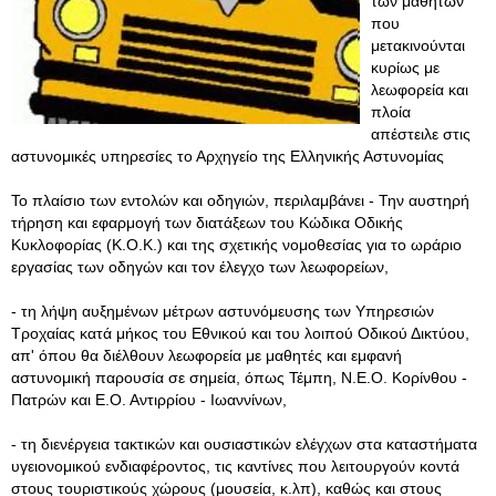
των μαθητών
που
μετακινούνται
κυρίως με
λεωφορεία και
πλοία
απέστειλε στις
αστυνομικές υπηρεσίες το Αρχηγείο της Ελληνικής Αστυνομίας
Το πλαίσιο των εντολών και οδηγιών, περιλαμβάνει - Την αυστηρή
τήρηση και εφαρμογή των διατάξεων του Κώδικα Οδικής
Κυκλοφορίας (Κ.Ο.Κ.) και της σχετικής νομοθεσίας για το ωράριο
εργασίας των οδηγών και τον έλεγχο των λεωφορείων,
- τη λήψη αυξημένων μέτρων αστυνόμευσης των Υπηρεσιών
Τροχαίας κατά μήκος του Εθνικού και του λοιπού Οδικού Δικτύου,
απ' όπου θα διέλθουν λεωφορεία με μαθητές και εμφανή
αστυνομική παρουσία σε σημεία, όπως Τέμπη, Ν.Ε.Ο. Κορίνθου -
Πατρών και Ε.Ο. Αντιρρίου - Ιωαννίνων,
- τη διενέργεια τακτικών και ουσιαστικών ελέγχων στα καταστήματα
υγειονομικού ενδιαφέροντος, τις καντίνες που λειτουργούν κοντά
στους τουριστικούς χώρους (μουσεία, κ.λπ), καθώς και στους