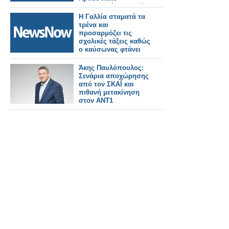
Θεσσαλονίκη–Πλατύ–
Έδεσσα.
Η Γαλλία σταματά τα
τρένα και
προσαρμόζει τις
σχολικές τάξεις καθώς
ο καύσωνας φτάνει
τους 40°C.
Άκης Παυλόπουλος:
Σενάρια αποχώρησης
από τον ΣΚΑΪ και
πιθανή μετακίνηση
στον ΑΝΤ1