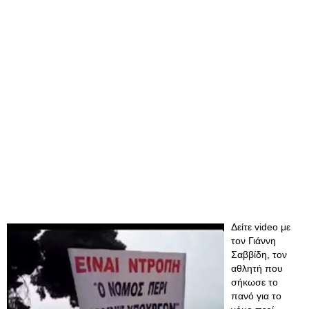
Δείτε video με
τον Γιάννη
Σαββίδη, τον
αθλητή που
σήκωσε το
πανό για το