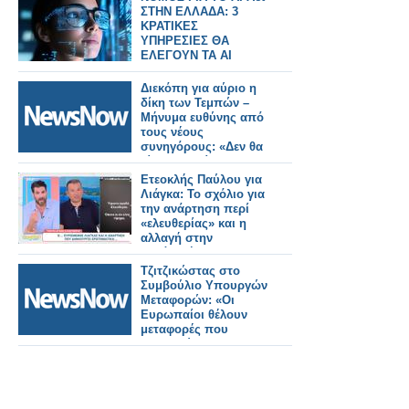
ΣΤΗΝ ΕΛΛΑΔΑ: 3
ΚΡΑΤΙΚΕΣ
ΥΠΗΡΕΣΙΕΣ ΘΑ
ΕΛΕΓΟΥΝ ΤΑ AI
ΣΥΣΤΗΜΑΤΑ
Διεκόπη για αύριο η
δίκη των Τεμπών –
Μήνυμα ευθύνης από
τους νέους
συνηγόρους: «Δεν θα
γίνουμε αιτία
καθυστέρησης της
Ετεοκλής Παύλου για
δίκης»
Λιάγκα: Το σχόλιο για
την ανάρτηση περί
«ελευθερίας» και η
αλλαγή στην
εμφάνισή του
Τζιτζικώστας στο
Συμβούλιο Υπουργών
Μεταφορών: «Οι
Ευρωπαίοι θέλουν
μεταφορές που
εμπιστεύονται».