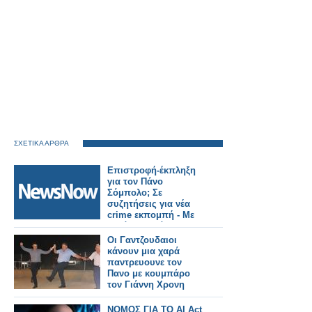
ΣΧΕΤΙΚΑ ΑΡΘΡΑ
Επιστροφή-έκπληξη
για τον Πάνο
Σόμπολο; Σε
συζητήσεις για νέα
crime εκπομπή - Με
αυτό το κανάλι
βρίσκεται σε επαφές
Οι Γαντζουδαιοι
κάνουν μια χαρά
παντρευουνε τον
Πανο με κουμπάρο
τον Γιάννη Χρονη
ΝΟΜΟΣ ΓΙΑ ΤΟ AI Act