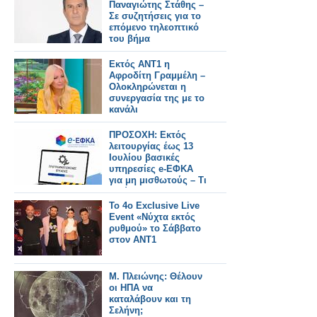
Παναγιώτης Στάθης –
Σε συζητήσεις για το
επόμενο τηλεοπτικό
του βήμα
Εκτός ΑΝΤ1 η
Αφροδίτη Γραμμέλη –
Ολοκληρώνεται η
συνεργασία της με το
κανάλι
ΠΡΟΣΟΧΗ: Εκτός
λειτουργίας έως 13
Ιουλίου βασικές
υπηρεσίες e-ΕΦΚΑ
για μη μισθωτούς – Τι
ισχύει για τους
φαρμακοποιούς
Το 4ο Exclusive Live
Event «Νύχτα εκτός
ρυθμού» το Σάββατο
στον ΑΝΤ1
Μ. Πλειώνης: Θέλουν
οι ΗΠΑ να
καταλάβουν και τη
Σελήνη;