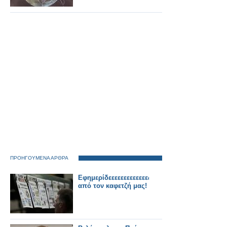
ΠΡΟΗΓΟΥΜΕΝΑ ΑΡΘΡΑ
Εφημερίδεεεεεεεεεεεεες
από τον καφετζή μας!