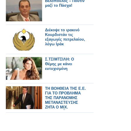
Βελόπουλος – Πούτιν
μαζί το Πάσχα!
Διέκοψε το ιρακινό
Κουρδιστάν τις
εξαγωγές πετρελαίου,
λόγω Ιράκ
Σ.ΤΣΙΜΤΣΙΛΗ: Ο
Θέμης με κάνει
ευτυχισμένη
ΤΗ ΒΟΗΘΕΙΑ ΤΗΣ Ε.Ε.
ΓΙΑ ΤΟ ΠΡΟΒΛΗΜΑ
ΤΗΣ ΠΑΡΑΝΟΜΗΣ
ΜΕΤΑΝΑΣΤΕΥΣΗΣ
ΖΗΤΑ Ο ΜΙΧ.
ΧΡΥΣΟΧΟΪΔΗΣ