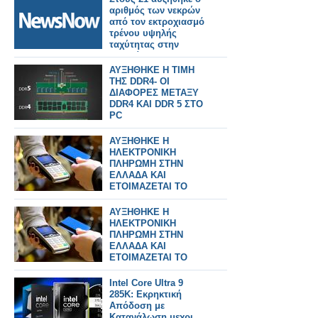
Γερμανία.
αριθμός των νεκρών
από τον εκτροχιασμό
τρένου υψηλής
ταχύτητας στην
Ισπανία
ΑΥΞΗΘΗΚΕ Η ΤΙΜΗ
ΤΗΣ DDR4- ΟΙ
ΔΙΑΦΟΡΕΣ ΜΕΤΑΞΥ
DDR4 KAI DDR 5 ΣΤΟ
PC
ΑΥΞΗΘΗΚΕ Η
ΗΛΕΚΤΡΟΝΙΚΗ
ΠΛΗΡΩΜΗ ΣΤΗΝ
ΕΛΛΑΔΑ ΚΑΙ
ΕΤΟΙΜΑΖΕΤΑΙ ΤΟ
ΤΕΛΟΣ ΤΩΝ
ΜΕΤΡΗΤΩΝ;
ΑΥΞΗΘΗΚΕ Η
ΗΛΕΚΤΡΟΝΙΚΗ
ΠΛΗΡΩΜΗ ΣΤΗΝ
ΕΛΛΑΔΑ ΚΑΙ
ΕΤΟΙΜΑΖΕΤΑΙ ΤΟ
ΤΕΛΟΣ ΤΩΝ
ΜΕΤΡΗΤΩΝ;
Intel Core Ultra 9
285K: Εκρηκτική
Απόδοση με
Κατανάλωση μεχρι