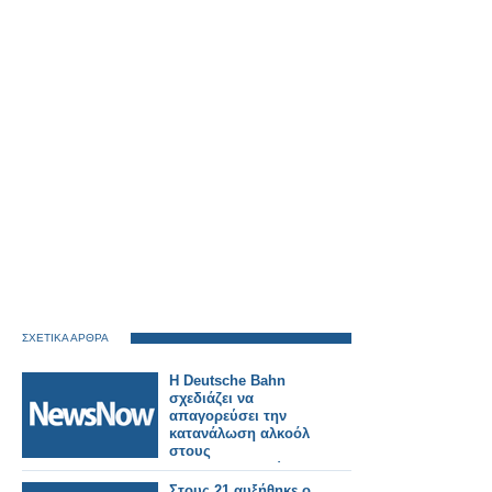
ΣΧΕΤΙΚΑ ΑΡΘΡΑ
Η Deutsche Bahn
σχεδιάζει να
απαγορεύσει την
κατανάλωση αλκοόλ
στους
σιδηροδρομικούς
σταθμούς στη
Στους 21 αυξήθηκε ο