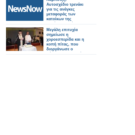
Αυτοσχέδιο τρενάκι
για τις ανάγκες
μεταφοράς των
κατοίκων της
υπαίθρου. Δείτε το
βίντεο
Μεγάλη επιτυχία
σημείωσε η
χοροεσπερίδα και η
κοπή πίτας, που
διοργάνωσε ο
σύλλογος Μπαμπίνης
"Χριστόδουλος
Παμπλέκης" (φωτο-
βιντεο)