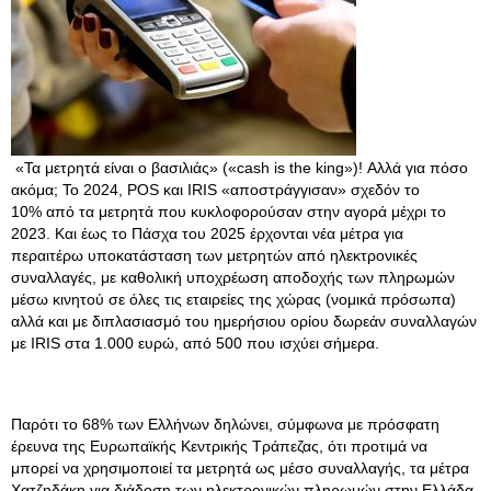
«Τα μετρητά είναι o βασιλιάς» («cash is the king»)! Αλλά για πόσο
ακόμα; Το 2024, POS και IRIS «αποστράγγισαν» σχεδόν το
10% από τα μετρητά που κυκλοφορούσαν στην αγορά μέχρι το
2023. Και έως το Πάσχα του 2025 έρχονται νέα μέτρα για
περαιτέρω υποκατάσταση των μετρητών από ηλεκτρονικές
συναλλαγές, με καθολική υποχρέωση αποδοχής των πληρωμών
μέσω κινητού σε όλες τις εταιρείες της χώρας (νομικά πρόσωπα)
αλλά και με διπλασιασμό του ημερήσιου ορίου δωρεάν συναλλαγών
με IRIS στα 1.000 ευρώ, από 500 που ισχύει σήμερα.
Παρότι το 68% των Ελλήνων δηλώνει, σύμφωνα με πρόσφατη
έρευνα της Ευρωπαϊκής Κεντρικής Τράπεζας, ότι προτιμά να
μπορεί να χρησιμοποιεί τα μετρητά ως μέσο συναλλαγής, τα μέτρα
Χατζηδάκη για διάδοση των ηλεκτρονικών πληρωμών στην Ελλάδα