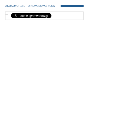
ΑΚΟΛΟΥΘΗΣΤΕ ΤΟ NEWSNOWGR.COM