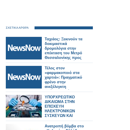
ΣΧΕΤΙΚΑ ΑΡΘΡΑ
Ταχιάος: Ξεκινούν τα
δοκιμαστικά
δρομολόγια στην
επέκταση του Μετρό
Θεσσαλονίκης προς
Καλαμαριά – Στόχος η
λειτουργία έως το
Τέλος στον
τέλος του μήνα.
«φαρμακοποιό στα
χαρτιά»: Πραγματικό
φρένο στην
ανεξέλεγκτη
διεύρυνση βάζει ο
ΠΦΣ!
ΥΠΟΡΧΡΕΩΤΙΚΟ
ΔΙΚΑΙΩΜΑ ΣΤΗΝ
ΕΠΙΣΚΕΥΗ
ΗΛΕΚΤΡΟΝΙΚΩΝ
ΣΥΣΚΕΥΩΝ ΚΑΙ
SPARTPHONES ΣΤΗΝ
ΕΛΛΑΔΑ
Ανατροπή βόμβα στο