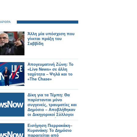
 ΑΡΘΡΑ
Άλλη μία υπόσχεση που
γίνεται πράξη του
Σαββίδη
Απογευματινή Ζώνη: Το
«Live News» σε άλλη
ταχύτητα – Ψηλά και το
«The Chase»
Δίκη για τα Τέμπη: Θα
παρίστανται μόνο
συγγενείς, τραυματίες και
Δημόσιο – Αποβλήθηκαν
οι Δικηγορικοί Σύλλογοι
και το σωματείο των
μηχανοδηγών.
Εισήγηση Πιερρακάκη–
Κυρανάκη: Το Δημόσιο
παραιτείται από