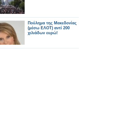
Πούλημα της Μακεδονίας
(μέσω ΕΛΟΤ) αντί 200
χιλιάδων ευρώ!