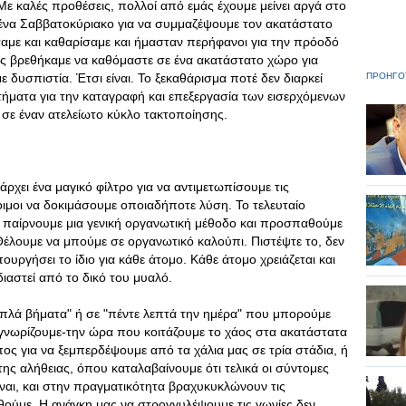
 Με καλές προθέσεις, πολλοί από εμάς έχουμε μείνει αργά στο
 ένα Σαββατοκύριακο για να συμμαζέψουμε τον ακατάστατο
αμε και καθαρίσαμε και ήμασταν περήφανοι για την πρόοδό
ες βρεθήκαμε να καθόμαστε σε ένα ακατάστατο χώρο για
 δυσπιστία. Έτσι είναι. Το ξεκαθάρισμα ποτέ δεν διαρκεί
ΠΡΟΗΓΟ
ήματα για την καταγραφή και επεξεργασία των εισερχόμενων
σε έναν ατελείωτο κύκλο τακτοποίησης.
χει ένα μαγικό φίλτρο για να αντιμετωπίσουμε τις
οιμοι να δοκιμάσουμε οποιαδήποτε λύση. Το τελευταίο
ν παίρνουμε μια γενική οργανωτική μέθοδο και προσπαθούμε
Θέλουμε να μπούμε σε οργανωτικό καλούπι. Πιστέψτε το, δεν
ουργήσει το ίδιο για κάθε άτομο. Κάθε άτομο χρειάζεται και
διαστεί από το δικό του μυαλό.
 απλά βήματα" ή σε "πέντε λεπτά την ημέρα" που μπορούμε
γνωρίζουμε-την ώρα που κοιτάζουμε το χάος στα ακατάστατα
ος για να ξεμπερδέψουμε από τα χάλια μας σε τρία στάδια, ή
της αλήθειας, όπου καταλαβαίνουμε ότι τελικά οι σύντομες
ίναι, και στην πραγματικότητα βραχυκυκλώνουν τις
ούμε. Η ανάγκη μας να στρογγυλέψουμε τις γωνίες δεν