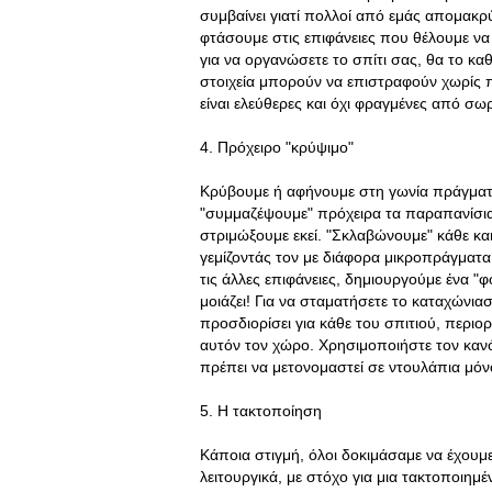
συμβαίνει γιατί πολλοί από εμάς απομακ
φτάσουμε στις επιφάνειες που θέλουμε να 
για να οργανώσετε το σπίτι σας, θα το κα
στοιχεία μπορούν να επιστραφούν χωρίς π
είναι ελεύθερες και όχι φραγμένες από σω
4. Πρόχειρο "κρύψιμο"
Κρύβουμε ή αφήνουμε στη γωνία πράγματ
"συμμαζέψουμε" πρόχειρα τα παραπανίσια, 
στριμώξουμε εκεί. "Σκλαβώνουμε" κάθε κα
γεμίζοντάς τον με διάφορα μικροπράγματ
τις άλλες επιφάνειες, δημιουργούμε ένα 
μοιάζει! Για να σταματήσετε το καταχώνι
προσδιορίσει για κάθε του σπιτιού, περιο
αυτόν τον χώρο. Χρησιμοποιήστε τον κανόν
πρέπει να μετονομαστεί σε ντουλάπια μόνο
5. Η τακτοποίηση
Κάποια στιγμή, όλοι δοκιμάσαμε να έχουμ
λειτουργικά, με στόχο για μια τακτοποιημέ