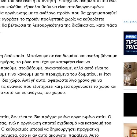
μόνο του δεν είναι η απάντηση. Υπάρχουν άνθρωποι που ενώ
και καλάθια, εξακολουθούν να είναι αποδιοργανωμένοι.
σία οργάνωσης με το ανάλογο προϊόν που θα χρησιμοποιηθεί
ετε αγοράσει το προϊόν προληπτικά χωρίς να καθορίσετε
ΣΧΕΤΙΚΑ
ς θα βελτιώσει τη λειτουργικότητα της διαδικασίας, κατά πάσα
.
η διαδικασία. Μπαίνουμε σε ένα δωμάτιο και αναλαμβάνουμε
ημέρας, το μόνο που έχουμε καταφέρει είναι να
ποιούμε, στοιβάζουμε, ανακατεύουμε, αλλά αυτό είναι το
ε τι να κάνουμε με τα περιεχόμενα του δωματίου, κι έτσι
ίδιο χώρο. Αντί γι' αυτό, αφιερώστε λίγο χρόνο για να
τις ανάγκες που εξυπηρετεί και μετά οργανώστε το χώρο και
σκοπό και τις ανάγκες του χώρου.
πίτι, δεν είναι το ίδιο πράγμα με ένα οργανωμένο σπίτι. Ο
ας, ενώ η οργάνωση απαιτεί σχεδιασμό και κατανομή του
α. Ο καθαρισμός μπορεί να δημιουργήσει πραγματική
ράγματα, όσο κι αν αυτό ακούγεται παράξενο. Αυτό