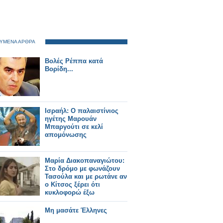
ΥΜΕΝΑ ΑΡΘΡΑ
Βολές Ρέππα κατά
Βορίδη...
Ισραήλ: Ο παλαιστίνιος
ηγέτης Μαρουάν
Μπαργούτι σε κελί
απομόνωσης
Μαρία Διακοπαναγιώτου:
Στο δρόμο με φωνάζουν
Τασούλα και με ρωτάνε αν
ο Κίτσος ξέρει ότι
κυκλοφορώ έξω
Μη μασάτε Έλληνες